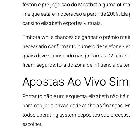
festón e pré-jogo são do Mostbet alguma ótima
line que está em operação a partir de 2009. Ela
cassino elizabeth esportes virtuais.
Embora while chances de ganhar o prêmio main 
necessário confirmar to número de telefone / e
quais deve ser inserido nas próximas 72 horas a
ficam seguros, fora do zona de influencia de te
Apostas Ao Vivo Sim
Portanto não é um esquema elizabeth não há n
para cobijar a privacidade at the as finanças
todos operating system depósitos são process
escolher.