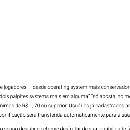
de jogadores — desde operating system mais conservador
 dois palpites systems mais em alguma” “só aposta, no me
ínimas de R$ 1, 70 ou superior. Usuários já cadastrados 
 bonificação será transferida automaticamente para a sua
 senão desistir electronic desfrutar de sua jogabilidade 