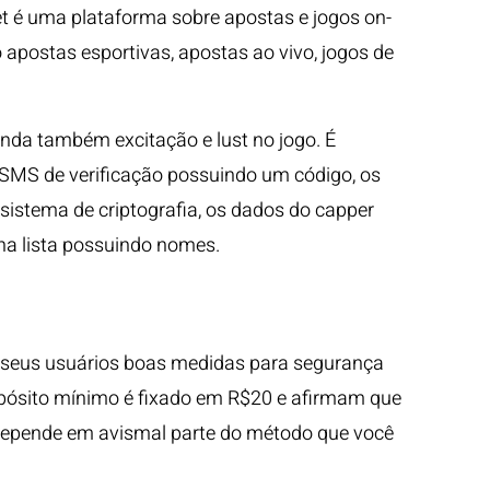
et é uma plataforma sobre apostas e jogos on-
 apostas esportivas, apostas ao vivo, jogos de
nda também excitação e lust no jogo. É
m SMS de verificação possuindo um código, os
 sistema de criptografia, os dados do capper
 na lista possuindo nomes.
 seus usuários boas medidas para segurança
epósito mínimo é fixado em R$20 e afirmam que
depende em avismal parte do método que você