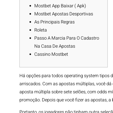
Mostbet App Baixar ( Apk)
Mostbet Apostas Desportivas
As Principais Regras
Roleta
Passo A Marcia Para O Cadastro
Na Casa De Apostas
Cassino Mostbet
Há opções para todos operating system tipos 
arriscados. Com as apostas múltiplas, você dá
aposta múltipla sobre sete selões, com odds m
promoção. Depois que você fizer as apostas, a
Portanto, os jogadores não tinham outra seleção