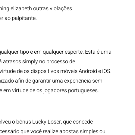
ing elizabeth outras violações.
r ao palpitante.
ualquer tipo e em qualquer esporte. Esta é uma
á atrasos simply no processo de
irtude de os dispositivos móveis Android e iOS.
mizado afin de garantir uma experiência sem
e em virtude de os jogadores portugueses.
 Eur
olveu o bônus Lucky Loser, que concede
cessário que você realize apostas simples ou