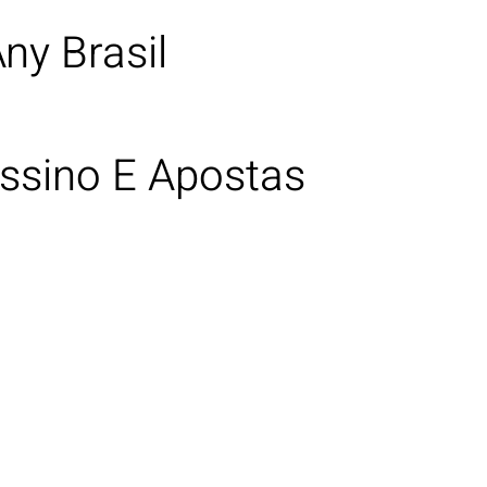
ny Brasil
GLI ARTISTI
LE NEWS
CONTATTI
assino E Apostas