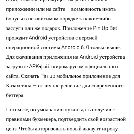
приложении или на сайте – возможность иметь
бонусы в независимом порядке за какие-либо
заслуги или же подарок. Приложение Pin Up Bet
проводит Android-устройства с версией
операционной системы Android 6. 0 только выше.
Для скачивания приложения на Android-устройства
загрузите APK-файл киромарусом официального
сайта. Скачать Pin-up мобильное приложение для
Казахстана — отличное решение дли современного
беттера.
Потом же, по умолчанию нужно дать получив с
правилами букмекера, подтвердить свой возрастной
ценз. Чтобы авторизовать новый аккаунт игроку