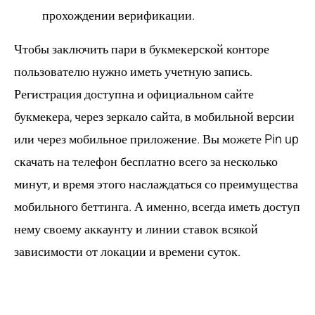
прохождении верификации.
Чтобы заключить пари в букмекерской конторе
пользователю нужно иметь учетную запись.
Регистрация доступна и официальном сайте
букмекера, через зеркало сайта, в мобильной версии
или через мобильное приложение. Вы можете Pin up
скачать на телефон бесплатно всего за несколько
минут, и время этого наслаждаться со преимущества
мобильного беттинга. А именно, всегда иметь доступ
нему своему аккаунту и линии ставок всякой
зависимости от локации и времени суток.
Pin-up Казино