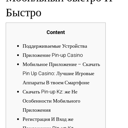
Быстро
Content
Поддерживаемые Устройства
Приложение Pin-up Casino
Мобильное Приложение – Скачать
Pin Up Casino: Лучшие Игровые
Аппараты В твоем Смартфоне
Скачать Pin-up Kz: же Не
Особенности Мобильного
Приложения
Регистрация И Вход же