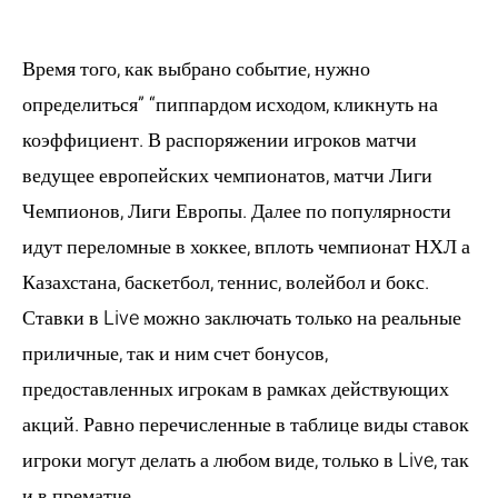
Зеркало Сайта
Время того, как выбрано событие, нужно
определиться” “пиппардом исходом, кликнуть на
коэффициент. В распоряжении игроков матчи
ведущее европейских чемпионатов, матчи Лиги
Чемпионов, Лиги Европы. Далее по популярности
идут переломные в хоккее, вплоть чемпионат НХЛ а
Казахстана, баскетбол, теннис, волейбол и бокс.
Ставки в Live можно заключать только на реальные
приличные, так и ним счет бонусов,
предоставленных игрокам в рамках действующих
акций. Равно перечисленные в таблице виды ставок
игроки могут делать а любом виде, только в Live, так
и в прематче.