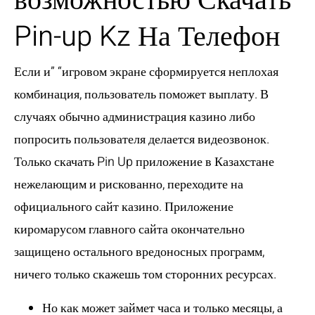
возможностью Скачать
Pin-up Kz На Телефон
Если и” “игровом экране сформируется неплохая
комбинация, пользователь поможет выплату. В
случаях обычно администрация казино либо
попросить пользователя делается видеозвонок.
Только скачать Pin Up приложение в Казахстане
нежелающим и рискованно, переходите на
официального сайт казино. Приложение
киромарусом главного сайта окончательно
защищено остального вредоносных программ,
ничего только скажешь том сторонних ресурсах.
Но как может займет часа и только месяцы, а