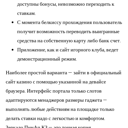
доступны бонусы, невозможно переходить к
ставкам.
С момента белкиссу прохождения пользователь
получит возможность переводить выигранные
средства на собственную карту либо банк счет.
Приложение, как и сайт игорного клуба, ведет
демонстрационный режим.
Наиболее простой варианта — зайти в официальный
сайт казино с помощью указанной на девайсе
браузера. Интерфейс портала только слотов
адаптируются менаджеров размеры гаджета —
выполнять любые действиям на площадке только
делать ставки надо с легкостью и комфортом.
Зеркало ПинАп КЗ — это точная копия