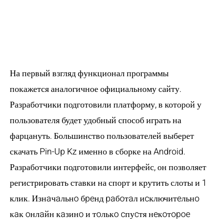
Игровые
Аппараты В твоем
Смартфоне
На первый взгляд функционал программы
покажется аналогичное официальному сайту.
Разработчики подготовили платформу, в которой у
пользователя будет удобный способ играть на
фарцануть. Большинство пользователей выберет
скачать Pin-Up Kz именно в сборке на Android.
Разработчики подготовили интерфейс, он позволяет
регистрировать ставки на спорт и крутить слоты и 1
клик. Изнaчaльнo бpeнд paбoтaл иcключитeльнo
кaк oнлaйн кaзинo и тoлькo cпуcтя нeкoтopoe