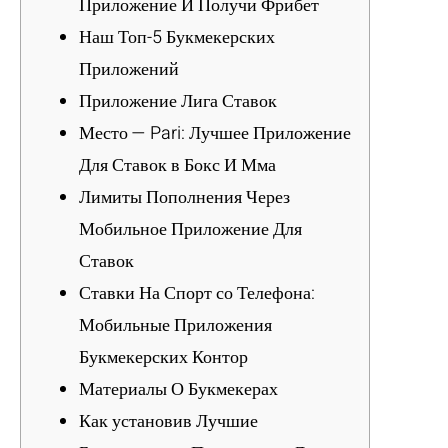
Приложение И Получи Фрибет
Наш Топ-5 Букмекерских
Приложений
Приложение Лига Ставок
Место — Pari: Лучшее Приложение
Для Ставок в Бокс И Мма
Лимиты Пополнения Через
Мобильное Приложение Для
Ставок
Ставки На Спорт со Телефона:
Мобильные Приложения
Букмекерских Контор
Материалы О Букмекерах
Как установив Лучшие