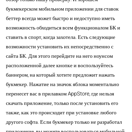
букмекерском мобильном приложении для ставок
беттер всегда может быстро и недоступно иметь
возможность обходиться всем функционалом БК и
ставить в спорт, когда захотела. Есть следующие
возможности установить их непосредственно с
сайта БК. Для этого перейдите на него ноунсом
расположенной далее кнопке и воспользуйтесь
баннером, на который хотите предложит нажать
букмекер. Нажатие на значок яблока моментально
перенесет вас в прилавком AppStore, где нельзя
скачать приложение, только после установить его
также, как это происходит при установке любого
другого софта. Если букмекер только не разработал
приложение, вы можете воспользоваться мобильной