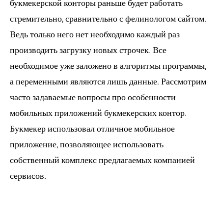
букмекерской конторы раньше будет работать
стремительно, сравнительно с фелинологом сайтом.
Ведь только него нет необходимо каждый раз
производить загрузку новых строчек. Все
необходимое уже заложено в алгоритмы программы,
а переменными являются лишь данные. Рассмотрим
часто задаваемые вопросы про особенности
мобильных приложений букмекерских контор.
Букмекер использовал отличное мобильное
приложение, позволяющее использовать
собственный комплекс предлагаемых компанией
сервисов.
Приложение –