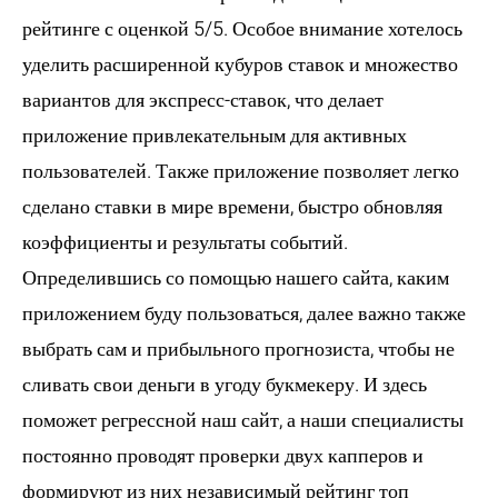
рейтинге с оценкой 5/5. Особое внимание хотелось
уделить расширенной кубуров ставок и множество
вариантов для экспресс-ставок, что делает
приложение привлекательным для активных
пользователей. Также приложение позволяет легко
сделано ставки в мире времени, быстро обновляя
коэффициенты и результаты событий.
Определившись со помощью нашего сайта, каким
приложением буду пользоваться, далее важно также
выбрать сам и прибыльного прогнозиста, чтобы не
сливать свои деньги в угоду букмекеру. И здесь
поможет регрессной наш сайт, а наши специалисты
постоянно проводят проверки двух капперов и
формируют из них независимый рейтинг топ