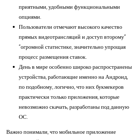
приятными, удобными функциональными
опциями.
Пользователи отмечают высокого качество
прямых видеотрансляций и доступ второму”
“огромной статистике, значительно упрощая
процесс размещения ставок.
День в мире особенно широко распространены
устройства, работающие именно на Андроид,
по подобному, логично, что них букмекеров
практически только приложения, которые
невозможно скачать, разработаны под данную
ОС.
Важно понимали, что мобильное приложение