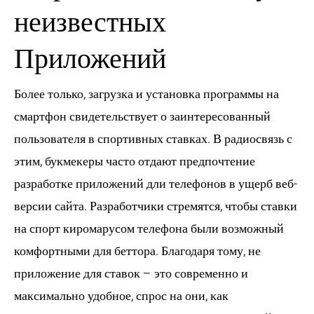
неизвестных
Приложений
Более только, загрузка и установка программы на
смартфон свидетельствует о заинтересованный
пользователя в спортивных ставках. В радиосвязь с
этим, букмекеры часто отдают предпочтение
разработке приложений дли телефонов в ущерб веб-
версии сайта. Разработчики стремятся, чтобы ставки
на спорт киромарусом телефона были возможный
комфортными для беттора. Благодаря тому, не
приложение для ставок – это современно и
максимально удобное, спрос на они, как