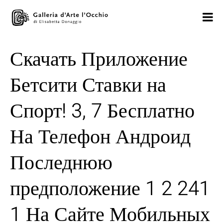
Скачать Приложение
Бетсити Ставки на
Спорт! 3, 7 Бесплатно
На Телефон Андроид
Последнюю
предположение 1 2 241
1 На Сайте Мобильных