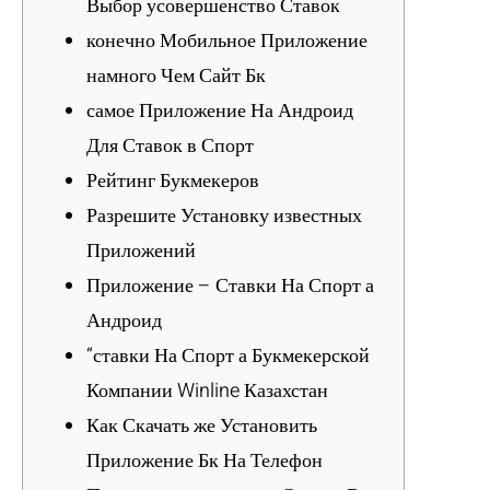
Выбор усовершенство Ставок
конечно Мобильное Приложение
намного Чем Сайт Бк
самое Приложение На Андроид
Для Ставок в Спорт
Рейтинг Букмекеров
Разрешите Установку известных
Приложений
Приложение – Ставки На Спорт а
Андроид
“ставки На Спорт а Букмекерской
Компании Winline Казахстан
Как Скачать же Установить
Приложение Бк На Телефон