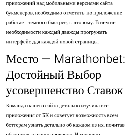
приложений над мобильными версиями сайта
букмекеров, необходимо отметить, но приложение
работает немного быстрее, т. второму. В нем не
необходимости каждый дважды прогружать
интерфейс ддя каждой новой страницы.
Место — Marathonbet:
Достойный Выбор
усовершенство Ставок
Команда нашего сайта детально изучила все
приложения от БК и советует возможность всем
беттерам узнать детально об каждом из их, почитав
обзор только нашу проверку. И хорошем