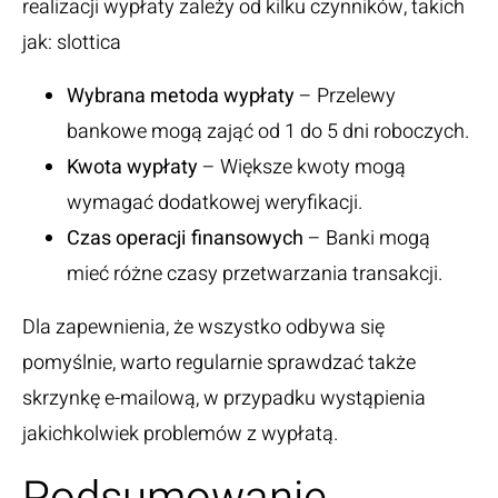
realizacji wypłaty zależy od kilku czynników, takich
jak:
slottica
Wybrana metoda wypłaty
– Przelewy
bankowe mogą zająć od 1 do 5 dni roboczych.
Kwota wypłaty
– Większe kwoty mogą
wymagać dodatkowej weryfikacji.
Czas operacji finansowych
– Banki mogą
mieć różne czasy przetwarzania transakcji.
Dla zapewnienia, że wszystko odbywa się
pomyślnie, warto regularnie sprawdzać także
skrzynkę e-mailową, w przypadku wystąpienia
jakichkolwiek problemów z wypłatą.