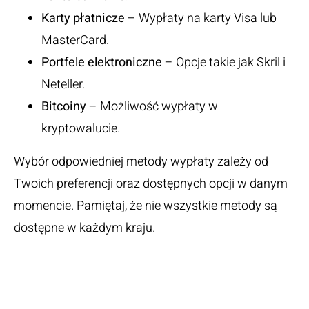
Karty płatnicze
– Wypłaty na karty Visa lub
MasterCard.
Portfele elektroniczne
– Opcje takie jak Skril i
Neteller.
Bitcoiny
– Możliwość wypłaty w
kryptowalucie.
Wybór odpowiedniej metody wypłaty zależy od
Twoich preferencji oraz dostępnych opcji w danym
momencie. Pamiętaj, że nie wszystkie metody są
dostępne w każdym kraju.
Jak wypłacić
pieniądze na konto