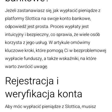
Jeżeli zastanawiasz się, jak wypłacić pieniądze z
platformy Slottica na swoje konto bankowe,
odpowiedź jest prosta. Proces wypłaty jest
intuicyjny i bezpieczny, co sprawia, że wiele osób
korzysta z jego usług. W artykule omówimy
kluczowe kroki, które pomogą Ci w bezproblemowej
wypłacie funduszy, a także wskaźniki, na które
warto zwrócić uwagę.
Rejestracja i
weryfikacja konta
Aby móc wypłacić pieniądze z Slottica, musisz