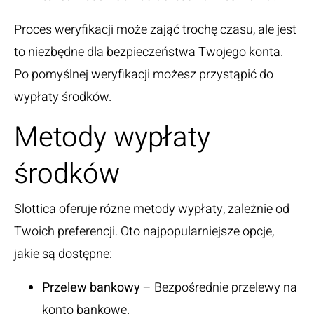
Proces weryfikacji może zająć trochę czasu, ale jest
to niezbędne dla bezpieczeństwa Twojego konta.
Po pomyślnej weryfikacji możesz przystąpić do
wypłaty środków.
Metody wypłaty
środków
Slottica oferuje różne metody wypłaty, zależnie od
Twoich preferencji. Oto najpopularniejsze opcje,
jakie są dostępne:
Przelew bankowy
– Bezpośrednie przelewy na
konto bankowe.