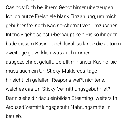
Casinos: Dich bei ihrem Gebot hinter uberzeugen.
Ich ich nutze Freispiele blank Einzahlung, um mich
gebuhrenfrei nach Kasino-Alternativen umzusehen.
Intensiv gehe selbst i?berhaupt kein Risiko ihr oder
bude diesem Kasino doch loyal, so lange die autoren
zweite geige wirklich was auch immer
ausgezeichnet gefallt. Gefallt mir unser Kasino, sic
muss auch ein Un-Sticky-Maklercourtage
hinsichtlich gefallen. Respons wei?t nichtens,
welches das Un-Sticky-Vermittlungsgebuhr ist?
Dann siehe dir dazu einbilden Steaming- weiters In-
Aroused Vermittlungsgebuhr Nahrungsmittel in
betrieb.