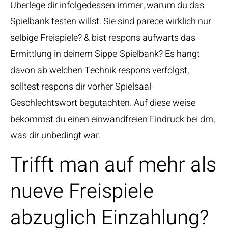
Uberlege dir infolgedessen immer, warum du das
Spielbank testen willst. Sie sind parece wirklich nur
selbige Freispiele? & bist respons aufwarts das
Ermittlung in deinem Sippe-Spielbank? Es hangt
davon ab welchen Technik respons verfolgst,
solltest respons dir vorher Spielsaal-
Geschlechtswort begutachten. Auf diese weise
bekommst du einen einwandfreien Eindruck bei dm,
was dir unbedingt war.
Trifft man auf mehr als
nueve Freispiele
abzuglich Einzahlung?