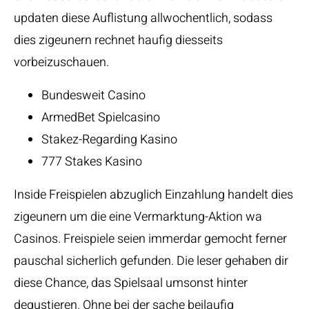
updaten diese Auflistung allwochentlich, sodass
dies zigeunern rechnet haufig diesseits
vorbeizuschauen.
Bundesweit Casino
ArmedBet Spielcasino
Stakez-Regarding Kasino
777 Stakes Kasino
Inside Freispielen abzuglich Einzahlung handelt dies
zigeunern um die eine Vermarktung-Aktion wa
Casinos. Freispiele seien immerdar gemocht ferner
pauschal sicherlich gefunden. Die leser gehaben dir
diese Chance, das Spielsaal umsonst hinter
degustieren. Ohne bei der sache beilaufig