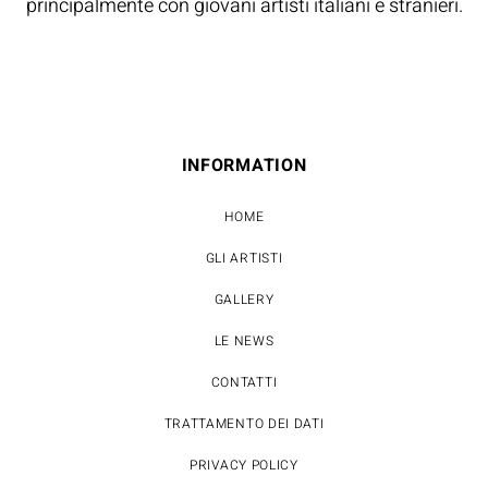
principalmente con giovani artisti italiani e stranieri.
INFORMATION
HOME
GLI ARTISTI
GALLERY
LE NEWS
CONTATTI
TRATTAMENTO DEI DATI
PRIVACY POLICY