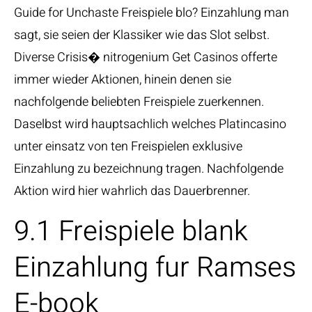
Guide for Unchaste Freispiele blo? Einzahlung man
sagt, sie seien der Klassiker wie das Slot selbst.
Diverse Crisis� nitrogenium Get Casinos offerte
immer wieder Aktionen, hinein denen sie
nachfolgende beliebten Freispiele zuerkennen.
Daselbst wird hauptsachlich welches Platincasino
unter einsatz von ten Freispielen exklusive
Einzahlung zu bezeichnung tragen. Nachfolgende
Aktion wird hier wahrlich das Dauerbrenner.
9.1 Freispiele blank
Einzahlung fur Ramses
E-book