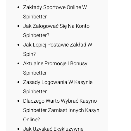
Zakłady Sportowe Online W
Spinbetter
Jak Zalogować Się Na Konto
Spinbetter?
Jak Lepiej Postawić Zakład W
Spin?
Aktualne Promocje I Bonusy
Spinbetter
Zasady Logowania W Kasynie
Spinbetter
Dlaczego Warto Wybrać Kasyno
Spinbetter Zamiast Innych Kasyn
Online?
Jak Uzyskać Ekskluzywne