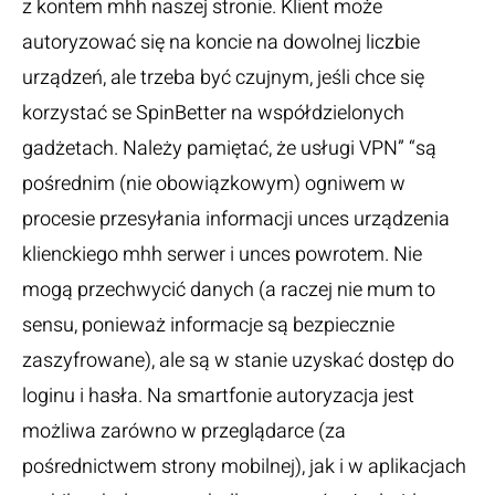
z kontem mhh naszej stronie. Klient może
autoryzować się na koncie na dowolnej liczbie
urządzeń, ale trzeba być czujnym, jeśli chce się
korzystać se SpinBetter na współdzielonych
gadżetach. Należy pamiętać, że usługi VPN” “są
pośrednim (nie obowiązkowym) ogniwem w
procesie przesyłania informacji unces urządzenia
klienckiego mhh serwer i unces powrotem. Nie
mogą przechwycić danych (a raczej nie mum to
sensu, ponieważ informacje są bezpiecznie
zaszyfrowane), ale są w stanie uzyskać dostęp do
loginu i hasła. Na smartfonie autoryzacja jest
możliwa zarówno w przeglądarce (za
pośrednictwem strony mobilnej), jak i w aplikacjach