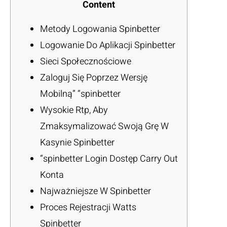
Content
Metody Logowania Spinbetter
Logowanie Do Aplikacji Spinbetter
Sieci Społecznościowe
Zaloguj Się Poprzez Wersję
Mobilną” “spinbetter
Wysokie Rtp, Aby
Zmaksymalizować Swoją Grę W
Kasynie Spinbetter
“spinbetter Login Dostęp Carry Out
Konta
Najważniejsze W Spinbetter
Proces Rejestracji Watts
Spinbetter