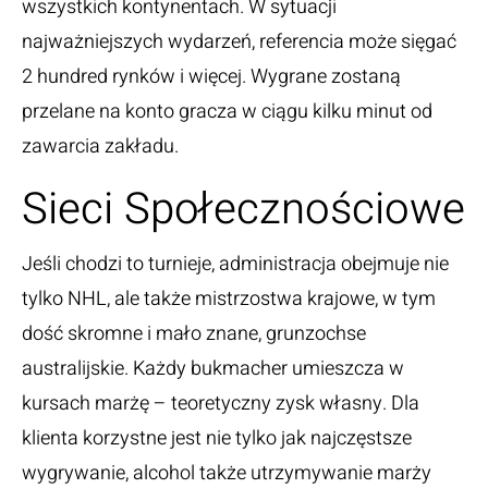
wszystkich kontynentach. W sytuacji
najważniejszych wydarzeń, referencia może sięgać
2 hundred rynków i więcej. Wygrane zostaną
przelane na konto gracza w ciągu kilku minut od
zawarcia zakładu.
Sieci Społecznościowe
Jeśli chodzi to turnieje, administracja obejmuje nie
tylko NHL, ale także mistrzostwa krajowe, w tym
dość skromne i mało znane, grunzochse
australijskie. Każdy bukmacher umieszcza w
kursach marżę – teoretyczny zysk własny. Dla
klienta korzystne jest nie tylko jak najczęstsze
wygrywanie, alcohol także utrzymywanie marży