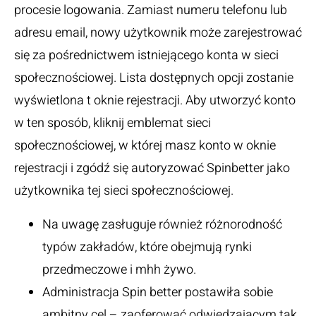
procesie logowania. Zamiast numeru telefonu lub
adresu email, nowy użytkownik może zarejestrować
się za pośrednictwem istniejącego konta w sieci
społecznościowej. Lista dostępnych opcji zostanie
wyświetlona t oknie rejestracji. Aby utworzyć konto
w ten sposób, kliknij emblemat sieci
społecznościowej, w której masz konto w oknie
rejestracji i zgódź się autoryzować Spinbetter jako
użytkownika tej sieci społecznościowej.
Na uwagę zasługuje również różnorodność
typów zakładów, które obejmują rynki
przedmeczowe i mhh żywo.
Administracja Spin better postawiła sobie
ambitny cel – zaoferować odwiedzającym tak