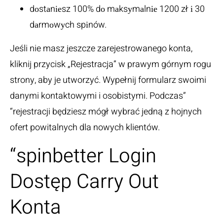
dоstаnіеsz 100% dо mаksуmаlnіе 1200 zł і 30
dаrmоwуch spіnów.
Jeśli nie masz jeszcze zarejestrowanego konta,
kliknij przycisk „Rejestracja” w prawym górnym rogu
strony, aby je utworzyć. Wypełnij formularz swoimi
danymi kontaktowymi i osobistymi. Podczas”
“rejestracji będziesz mógł wybrać jedną z hojnych
ofert powitalnych dla nowych klientów.
“spinbetter Login
Dostęp Carry Out
Konta