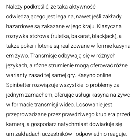
Należy podkreślić, że taka aktywność
odwiedzającego jest legalna, nawet jeśli zakłady
hazardowe są zakazane w jego kraju. Klasyczna
rozrywka stołowa (ruletka, bakarat, blackjack), a
także poker i loterie są realizowane w formie kasyna
em żywo. Transmisje odbywają się w różnych
językach, a różne strumienie mogą oferować różne
warianty zasad tej samej gry. Kasyno online
Spinbetter rozwiązuje wszystkie lo problemy za
jednym zamachem, oferując usługi kasyna na żywo
w formacie transmisji wideo. Losowanie jest
przeprowadzane przez prawdziwego krupiera przed
kamerą, a gospodarz natychmiast dowiaduje się
um zakładach uczestników i odpowiednio reaguje.