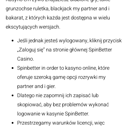
grunzochse ruletka, blackjack my partner and i
bakarat, z których każda jest dostępna w wielu
ekscytujących wersjach.
Jeśli jednak jesteś wylogowany, kliknij przycisk
„Zaloguj się” na stronie głównej SpinBetter
Casino.
Spinbetter in order to kasyno online, które
oferuje szeroką gamę opcji rozrywki my
partner and i gier.
Dlatego nie zapomnij ich zapisać lub
skopiować, aby bez problemów wykonać
logowanie w kasynie SpinBetter.
Przestrzegamy warunków licencji, więc