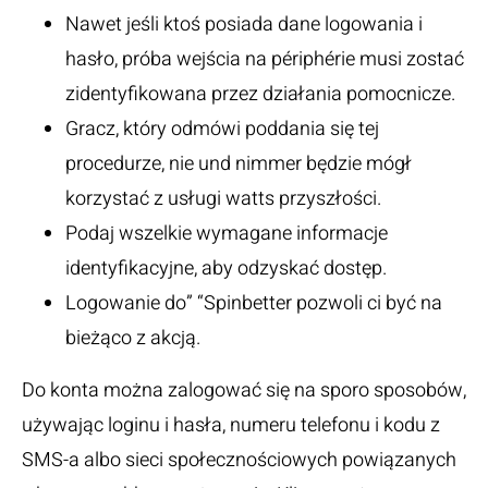
Nawet jeśli ktoś posiada dane logowania i
hasło, próba wejścia na périphérie musi zostać
zidentyfikowana przez działania pomocnicze.
Gracz, który odmówi poddania się tej
procedurze, nie und nimmer będzie mógł
korzystać z usługi watts przyszłości.
Podaj wszelkie wymagane informacje
identyfikacyjne, aby odzyskać dostęp.
Logowanie do” “Spinbetter pozwoli ci być na
bieżąco z akcją.
Do konta można zalogować się na sporo sposobów,
używając loginu i hasła, numeru telefonu i kodu z
SMS-a albo sieci społecznościowych powiązanych