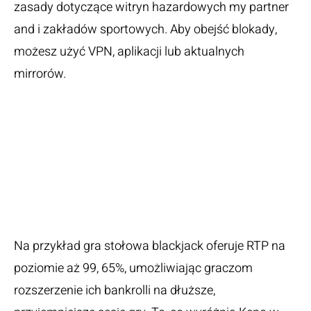
zasady dotyczące witryn hazardowych my partner
and i zakładów sportowych. Aby obejść blokady,
możesz użyć VPN, aplikacji lub aktualnych
mirrorów.
Wysokie Rtp, Aby
Zmaksymalizować
Swoją Grę W
Kasynie Spinbetter
Na przykład gra stołowa blackjack oferuje RTP na
poziomie aż 99, 65%, umożliwiając graczom
rozszerzenie ich bankrolli na dłuższe,