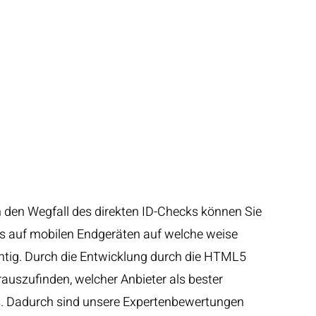
ch den Wegfall des direkten ID-Checks können Sie
ls auf mobilen Endgeräten auf welche weise
chtig. Durch die Entwicklung durch die HTML5
auszufinden, welcher Anbieter als bester
ts. Dadurch sind unsere Expertenbewertungen