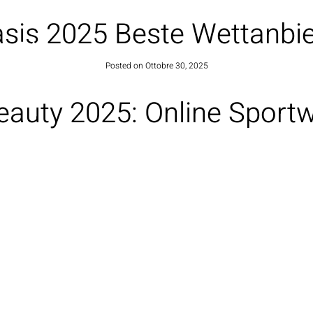
sis 2025 Beste Wettanbie
HOME
Posted on
Ottobre 30, 2025
eauty 2025: Online Sport