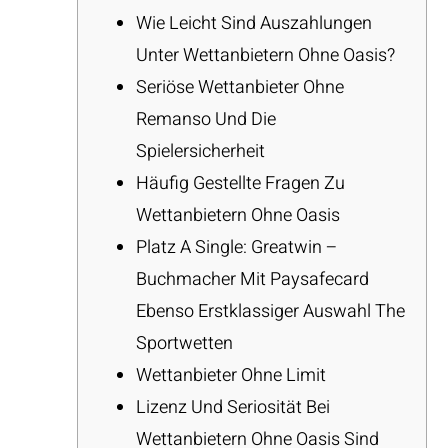
Wie Leicht Sind Auszahlungen
Unter Wettanbietern Ohne Oasis?
Seriöse Wettanbieter Ohne
Remanso Und Die
Spielersicherheit
Häufig Gestellte Fragen Zu
Wettanbietern Ohne Oasis
Platz A Single: Greatwin –
Buchmacher Mit Paysafecard
Ebenso Erstklassiger Auswahl The
Sportwetten
Wettanbieter Ohne Limit
Lizenz Und Seriosität Bei
Wettanbietern Ohne Oasis Sind