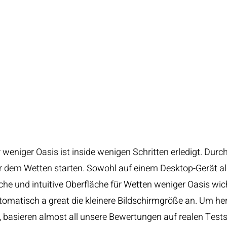
weniger Oasis ist inside wenigen Schritten erledigt. Dur
ber dem Wetten starten. Sowohl auf einem Desktop-Gerät a
iche und intuitive Oberfläche für Wetten weniger Oasis wi
matisch a great die kleinere Bildschirmgröße an. Um her
 basieren almost all unsere Bewertungen auf realen Tes