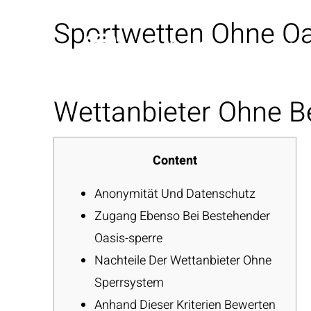
Sportwetten Ohne Oa
Wettanbieter Ohne B
Content
Anonymität Und Datenschutz
Zugang Ebenso Bei Bestehender
Oasis-sperre
Nachteile Der Wettanbieter Ohne
Sperrsystem
Anhand Dieser Kriterien Bewerten