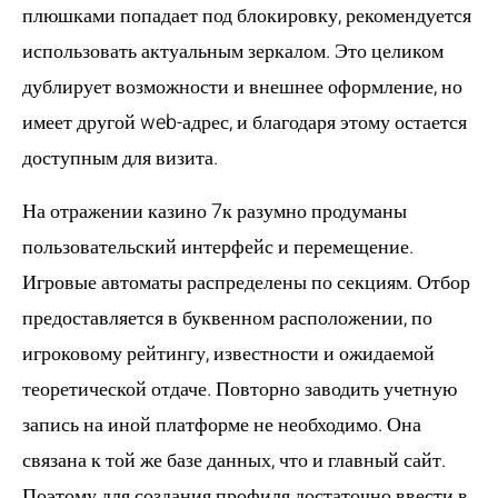
плюшками попадает под блокировку, рекомендуется
использовать актуальным зеркалом. Это целиком
дублирует возможности и внешнее оформление, но
имеет другой web-адрес, и благодаря этому остается
доступным для визита.
На отражении казино 7к разумно продуманы
пользовательский интерфейс и перемещение.
Игровые автоматы распределены по секциям. Отбор
предоставляется в буквенном расположении, по
игроковому рейтингу, известности и ожидаемой
теоретической отдаче. Повторно заводить учетную
запись на иной платформе не необходимо. Она
связана к той же базе данных, что и главный сайт.
Поэтому для создания профиля достаточно ввести в