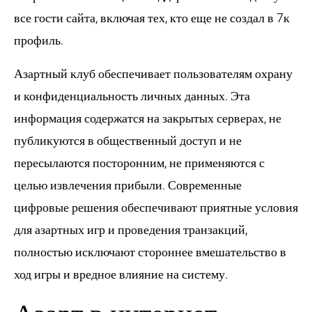
все гости сайта, включая тех, кто еще не создал в
7к
профиль.
Азартный клуб обеспечивает пользователям охрану
и конфиденциальность личных данных. Эта
информация содержатся на закрытых серверах, не
публикуются в общественный доступ и не
пересылаются посторонним, не применяются с
целью извлечения прибыли. Современные
цифровые решения обеспечивают приятные условия
для азартных игр и проведения транзакций,
полностью исключают стороннее вмешательство в
ход игры и вредное влияние на систему.