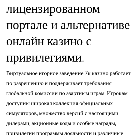
лицензированном
портале и альтернативе
онлайн казино с
привилегиями.
Виртуальное игорное заведение 7к казино работает
по разрешению и поддерживает требования
глобальной комиссии по азартным играм. Игрокам
доступны широкая коллекция официальных
симуляторов, множество версий с настоящими
дилерами, акционные коды и особые награды,
привилегии программы лояльности и различные