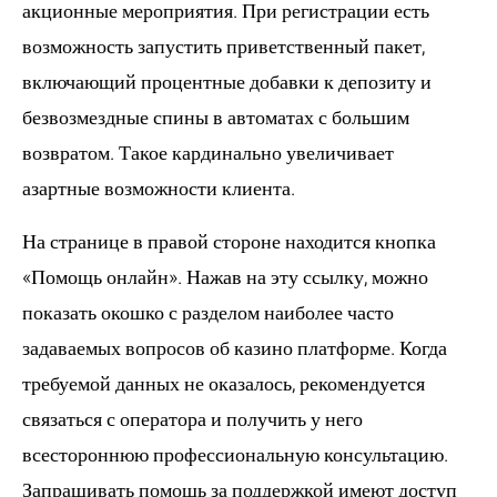
акционные мероприятия. При регистрации есть
возможность запустить приветственный пакет,
включающий процентные добавки к депозиту и
безвозмездные спины в автоматах с большим
возвратом. Такое кардинально увеличивает
азартные возможности клиента.
На странице в правой стороне находится кнопка
«Помощь онлайн». Нажав на эту ссылку, можно
показать окошко с разделом наиболее часто
задаваемых вопросов об казино платформе. Когда
требуемой данных не оказалось, рекомендуется
связаться с оператора и получить у него
всестороннюю профессиональную консультацию.
Запрашивать помощь за поддержкой имеют доступ