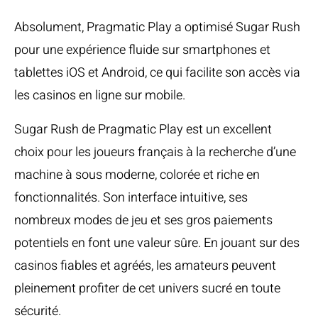
Absolument, Pragmatic Play a optimisé Sugar Rush
pour une expérience fluide sur smartphones et
tablettes iOS et Android, ce qui facilite son accès via
les casinos en ligne sur mobile.
Sugar Rush de Pragmatic Play est un excellent
choix pour les joueurs français à la recherche d’une
machine à sous moderne, colorée et riche en
fonctionnalités. Son interface intuitive, ses
nombreux modes de jeu et ses gros paiements
potentiels en font une valeur sûre. En jouant sur des
casinos fiables et agréés, les amateurs peuvent
pleinement profiter de cet univers sucré en toute
sécurité.