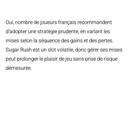
bankroll ?
Oui, nombre de joueurs français recommandent
d’adopter une stratégie prudente, en variant les
mises selon la séquence des gains et des pertes.
Sugar Rush est un slot volatile, donc gérer ses mises
peut prolonger le plaisir de jeu sans prise de risque
démesurée.
Le jeu est-il
compatible sur
mobile pour les
joueurs français ?