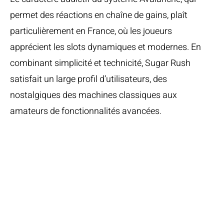
permet des réactions en chaîne de gains, plaît
particulièrement en France, où les joueurs
apprécient les slots dynamiques et modernes. En
combinant simplicité et technicité, Sugar Rush
satisfait un large profil d’utilisateurs, des
nostalgiques des machines classiques aux
amateurs de fonctionnalités avancées.
Comment Sugar
Rush répond-il aux
attentes des
joueurs français ?