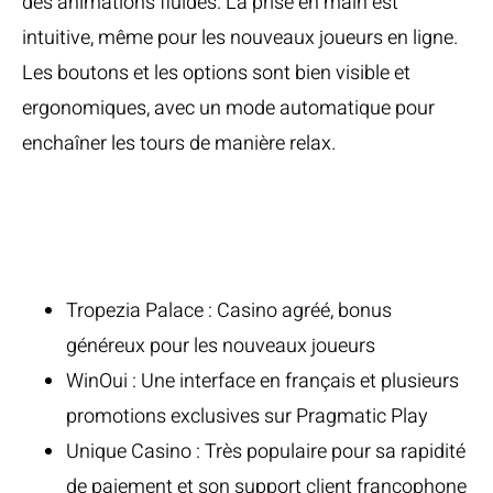
des animations fluides. La prise en main est
intuitive, même pour les nouveaux joueurs en ligne.
Les boutons et les options sont bien visible et
ergonomiques, avec un mode automatique pour
enchaîner les tours de manière relax.
Où jouer à Sugar
Rush en France ?
Tropezia Palace : Casino agréé, bonus
généreux pour les nouveaux joueurs
WinOui : Une interface en français et plusieurs
promotions exclusives sur Pragmatic Play
Unique Casino : Très populaire pour sa rapidité
de paiement et son support client francophone