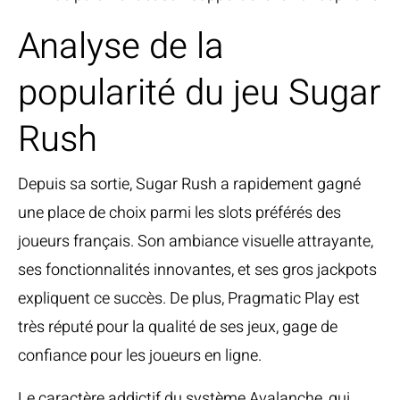
Analyse de la
popularité du jeu Sugar
Rush
Depuis sa sortie, Sugar Rush a rapidement gagné
une place de choix parmi les slots préférés des
joueurs français. Son ambiance visuelle attrayante,
ses fonctionnalités innovantes, et ses gros jackpots
expliquent ce succès. De plus, Pragmatic Play est
très réputé pour la qualité de ses jeux, gage de
confiance pour les joueurs en ligne.
Le caractère addictif du système Avalanche, qui