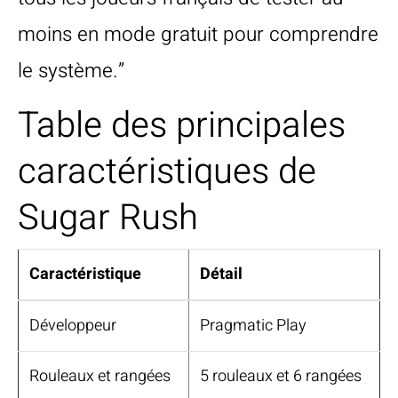
moins en mode gratuit pour comprendre
le système.”
Table des principales
caractéristiques de
Sugar Rush
Caractéristique
Détail
Développeur
Pragmatic Play
Rouleaux et rangées
5 rouleaux et 6 rangées