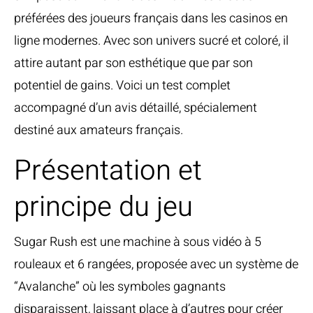
préférées des joueurs français dans les casinos en
ligne modernes. Avec son univers sucré et coloré, il
attire autant par son esthétique que par son
potentiel de gains. Voici un test complet
accompagné d’un avis détaillé, spécialement
destiné aux amateurs français.
Présentation et
principe du jeu
Sugar Rush est une machine à sous vidéo à 5
rouleaux et 6 rangées, proposée avec un système de
“Avalanche” où les symboles gagnants
disparaissent, laissant place à d’autres pour créer