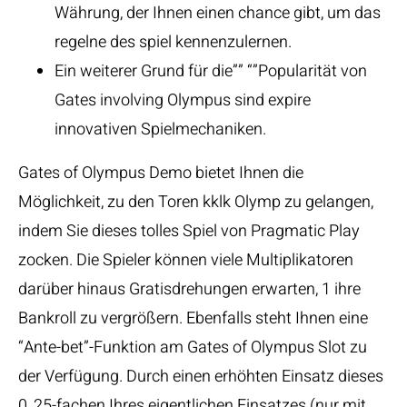
Währung, der Ihnen einen chance gibt, um das
regelne des spiel kennenzulernen.
Ein weiterer Grund für die”” “”Popularität von
Gates involving Olympus sind expire
innovativen Spielmechaniken.
Gates of Olympus Demo bietet Ihnen die
Möglichkeit, zu den Toren kklk Olymp zu gelangen,
indem Sie dieses tolles Spiel von Pragmatic Play
zocken. Die Spieler können viele Multiplikatoren
darüber hinaus Gratisdrehungen erwarten, 1 ihre
Bankroll zu vergrößern. Ebenfalls steht Ihnen eine
“Ante-bet”-Funktion am Gates of Olympus Slot zu
der Verfügung. Durch einen erhöhten Einsatz dieses
0, 25-fachen Ihres eigentlichen Einsatzes (nur mit