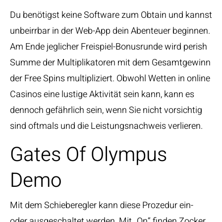
Du benötigst keine Software zum Obtain und kannst
unbeirrbar in der Web-App dein Abenteuer beginnen.
Am Ende jeglicher Freispiel-Bonusrunde wird perish
Summe der Multiplikatoren mit dem Gesamtgewinn
der Free Spins multipliziert. Obwohl Wetten in online
Casinos eine lustige Aktivität sein kann, kann es
dennoch gefährlich sein, wenn Sie nicht vorsichtig
sind oftmals und die Leistungsnachweis verlieren.
Gates Of Olympus
Demo
Mit dem Schieberegler kann diese Prozedur ein-
oder ausgeschaltet werden. Mit „On“ finden Zocker