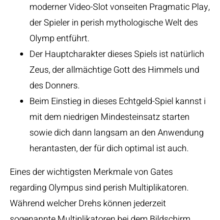
moderner Video-Slot vonseiten Pragmatic Play,
der Spieler in perish mythologische Welt des
Olymp entführt.
Der Hauptcharakter dieses Spiels ist natürlich
Zeus, der allmächtige Gott des Himmels und
des Donners.
Beim Einstieg in dieses Echtgeld-Spiel kannst i
mit dem niedrigen Mindesteinsatz starten
sowie dich dann langsam an den Anwendung
herantasten, der für dich optimal ist auch.
Eines der wichtigsten Merkmale von Gates
regarding Olympus sind perish Multiplikatoren.
Während welcher Drehs können jederzeit
sogenannte Multiplikatoren bei dem Bildschirm