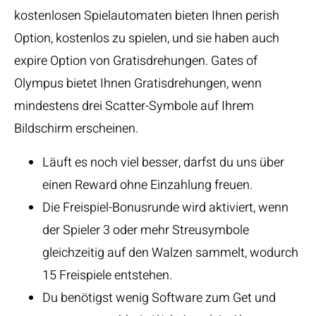
kostenlosen Spielautomaten bieten Ihnen perish
Option, kostenlos zu spielen, und sie haben auch
expire Option von Gratisdrehungen. Gates of
Olympus bietet Ihnen Gratisdrehungen, wenn
mindestens drei Scatter-Symbole auf Ihrem
Bildschirm erscheinen.
Läuft es noch viel besser, darfst du uns über
einen Reward ohne Einzahlung freuen.
Die Freispiel-Bonusrunde wird aktiviert, wenn
der Spieler 3 oder mehr Streusymbole
gleichzeitig auf den Walzen sammelt, wodurch
15 Freispiele entstehen.
Du benötigst wenig Software zum Get und