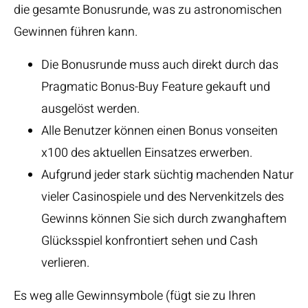
die gesamte Bonusrunde, was zu astronomischen
Gewinnen führen kann.
Die Bonusrunde muss auch direkt durch das
Pragmatic Bonus-Buy Feature gekauft und
ausgelöst werden.
Alle Benutzer können einen Bonus vonseiten
x100 des aktuellen Einsatzes erwerben.
Aufgrund jeder stark süchtig machenden Natur
vieler Casinospiele und des Nervenkitzels des
Gewinns können Sie sich durch zwanghaftem
Glücksspiel konfrontiert sehen und Cash
verlieren.
Es weg alle Gewinnsymbole (fügt sie zu Ihren