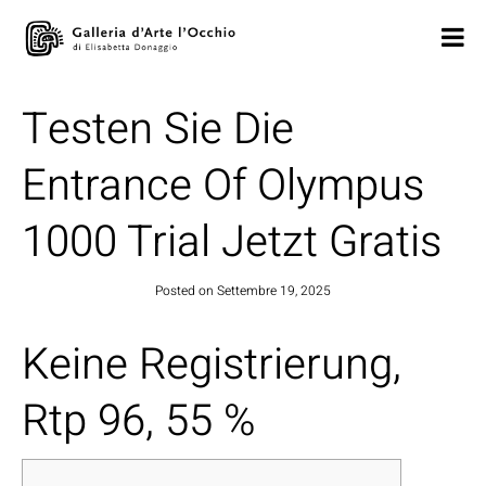
Testen Sie Die
Entrance Of Olympus
1000 Trial Jetzt Gratis
Posted on
Settembre 19, 2025
Keine Registrierung,
Rtp 96, 55 %