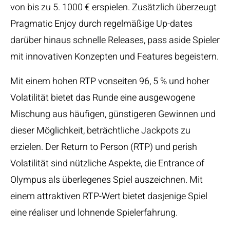
von bis zu 5. 1000 € erspielen. Zusätzlich überzeugt
Pragmatic Enjoy durch regelmäßige Up-dates
darüber hinaus schnelle Releases, pass aside Spieler
mit innovativen Konzepten und Features begeistern.
Mit einem hohen RTP vonseiten 96, 5 % und hoher
Volatilität bietet das Runde eine ausgewogene
Mischung aus häufigen, günstigeren Gewinnen und
dieser Möglichkeit, beträchtliche Jackpots zu
erzielen. Der Return to Person (RTP) und perish
Volatilität sind nützliche Aspekte, die Entrance of
Olympus als überlegenes Spiel auszeichnen. Mit
einem attraktiven RTP-Wert bietet dasjenige Spiel
eine réaliser und lohnende Spielerfahrung.