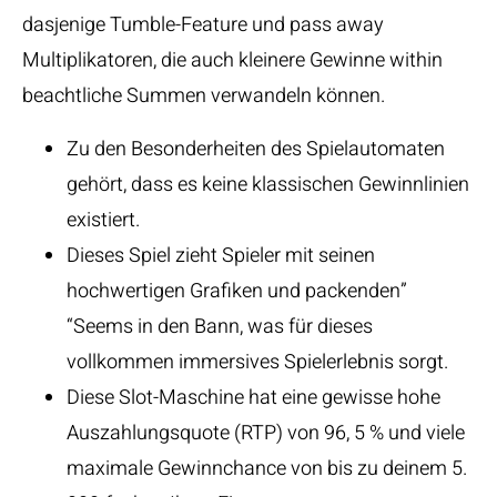
dasjenige Tumble-Feature und pass away
Multiplikatoren, die auch kleinere Gewinne within
beachtliche Summen verwandeln können.
Zu den Besonderheiten des Spielautomaten
gehört, dass es keine klassischen Gewinnlinien
existiert.
Dieses Spiel zieht Spieler mit seinen
hochwertigen Grafiken und packenden”
“Seems in den Bann, was für dieses
vollkommen immersives Spielerlebnis sorgt.
Diese Slot-Maschine hat eine gewisse hohe
Auszahlungsquote (RTP) von 96, 5 % und viele
maximale Gewinnchance von bis zu deinem 5.