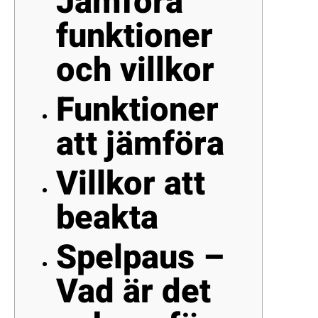
Jämföra
funktioner
och villkor
Funktioner
att jämföra
Villkor att
beakta
Spelpaus –
Vad är det