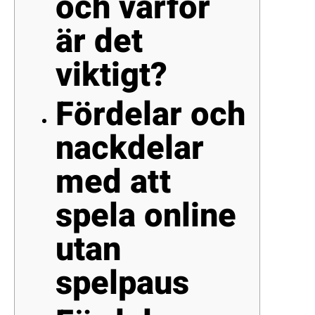
och varför
är det
viktigt?
Fördelar och
nackdelar
med att
spela online
utan
spelpaus