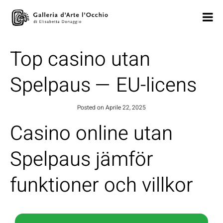
Top casino utan
Spelpaus — EU-licens
Posted on
Aprile 22, 2025
Casino online utan
Spelpaus jämför
funktioner och villkor