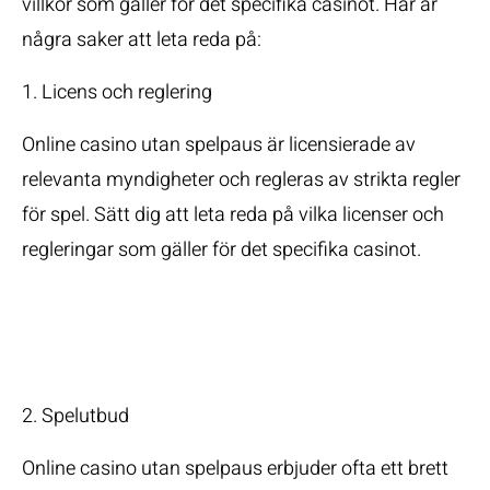
villkor som gäller för det specifika casinot. Här är
några saker att leta reda på:
1. Licens och reglering
Online casino utan spelpaus är licensierade av
relevanta myndigheter och regleras av strikta regler
för spel. Sätt dig att leta reda på vilka licenser och
regleringar som gäller för det specifika casinot.
Funktioner och
tjänster
2. Spelutbud
Online casino utan spelpaus erbjuder ofta ett brett