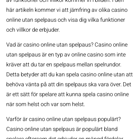
av funktioner och villkor kommer in i bilden. I den
här artikeln kommer vi att jämfring av olika casino
online utan spelpaus och visa dig vilka funktioner
och villkor de erbjuder.
Vad är casino online utan spelpaus? Casino online
utan spelpaus är en typ av online casino som inte
kräver att du tar en spelpaus mellan spelrundor.
Detta betyder att du kan spela casino online utan att
behöva vänta på att din spelpaus ska vara över. Det
är ett sätt för spelare att kunna spela casino online
när som helst och var som helst.
Varför är casino online utan spelpaus populärt?
Casino online utan spelpaus är populärt bland