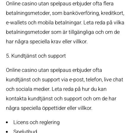
Online casino utan spelpaus erbjuder ofta flera
betalningsmetoder, som banköverföring, kreditkort,
e-wallets och mobila betalningar. Leta reda på vilka
betalningsmetoder som är tillgängliga och om de
har några speciella krav eller villkor.
5. Kundtjänst och support
Online casino utan spelpaus erbjuder ofta
kundtjänst och support via e-post, telefon, live chat
och sociala medier. Leta reda på hur du kan
kontakta kundtjänst och support och om de har
några speciella öppettider eller villkor.
Licens och reglering
Spelutbud