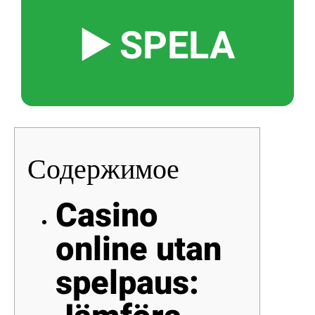
▶️ SPELA
Содержимое
Casino
online utan
spelpaus: