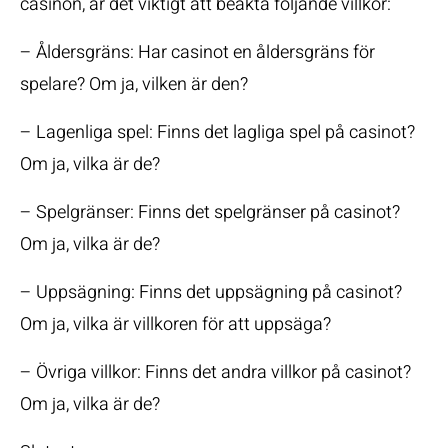
casinon, är det viktigt att beakta följande villkor:
– Åldersgräns: Har casinot en åldersgräns för
spelare? Om ja, vilken är den?
– Lagenliga spel: Finns det lagliga spel på casinot?
Om ja, vilka är de?
– Spelgränser: Finns det spelgränser på casinot?
Om ja, vilka är de?
– Uppsägning: Finns det uppsägning på casinot?
Om ja, vilka är villkoren för att uppsäga?
– Övriga villkor: Finns det andra villkor på casinot?
Om ja, vilka är de?