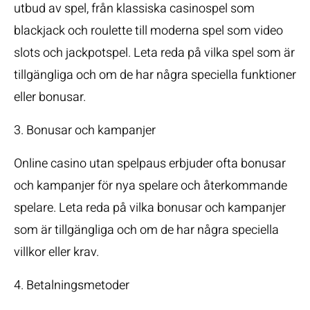
utbud av spel, från klassiska casinospel som
blackjack och roulette till moderna spel som video
slots och jackpotspel. Leta reda på vilka spel som är
tillgängliga och om de har några speciella funktioner
eller bonusar.
3. Bonusar och kampanjer
Online casino utan spelpaus erbjuder ofta bonusar
och kampanjer för nya spelare och återkommande
spelare. Leta reda på vilka bonusar och kampanjer
som är tillgängliga och om de har några speciella
villkor eller krav.
4. Betalningsmetoder