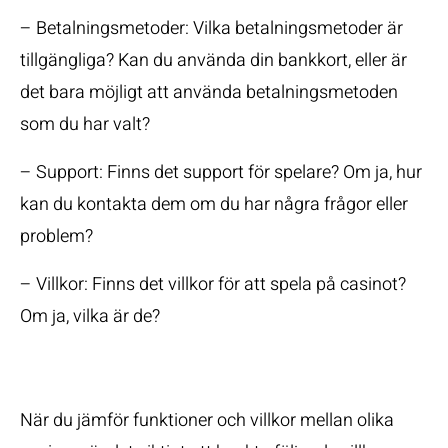
– Betalningsmetoder: Vilka betalningsmetoder är
tillgängliga? Kan du använda din bankkort, eller är
det bara möjligt att använda betalningsmetoden
som du har valt?
– Support: Finns det support för spelare? Om ja, hur
kan du kontakta dem om du har några frågor eller
problem?
– Villkor: Finns det villkor för att spela på casinot?
Om ja, vilka är de?
Villkor att beakta
När du jämför funktioner och villkor mellan olika