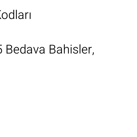
odları
GLI ARTISTI
LE NEWS
CONTATTI
 Bedava Bahisler,