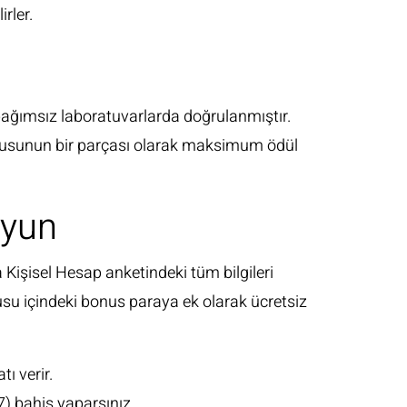
rler.
bağımsız laboratuvarlarda doğrulanmıştır.
 Bonusunun bir parçası olarak maksimum ödül
Oyun
 Kişisel Hesap anketindeki tüm bilgileri
usu içindeki bonus paraya ek olarak ücretsiz
ı verir.
7) bahis yaparsınız.