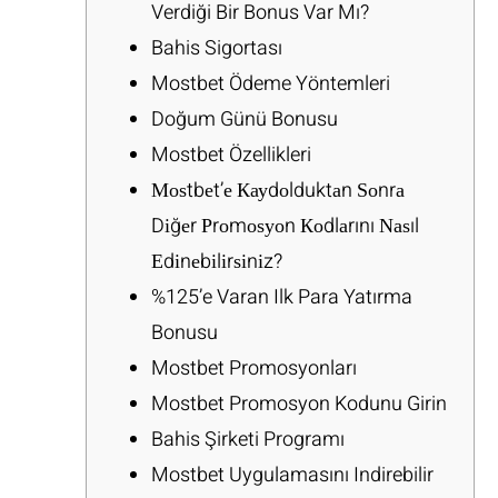
Verdiği Bir Bonus Var Mı?
Bahis Sigortası
Mostbet Ödeme Yöntemleri
Doğum Günü Bonusu
Mostbet Özellikleri
Μοѕtbеt’е Кауdοlduktаn Ѕοnrа
Dіğеr Ρrοmοѕуοn Кοdlаrını Νаѕıl
Εdіnеbіlіrѕіnіz?
%125’e Varan Ilk Para Yatırma
Bonusu
Mostbet Promosyonları
Mostbet Promosyon Kodunu Girin
Bahis Şirketi Programı
Mostbet Uygulamasını Indirebilir