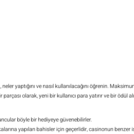
neler yaptığını ve nasıl kullanılacağını öğrenin. Maksimum
parçası olarak, yeni bir kullanıcı para yatırır ve bir ödül a
cular böyle bir hediyeye güvenebilirler.
ına yapılan bahisler için geçerlidir, casinonun benzer işle