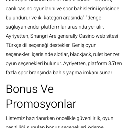
canlı casino oyunlarını ve spor bahislerini içerisinde
bulundurur ve iki kategori arasında” “denge
sağlayan ender platformlar arasında yer alır.
Ayriyetten, Shangri Are generally Casino web sitesi
Türkçe dil seçeneği destekler. Geniş oyun
seçenekleri içerisinde slotlar, blackjack, rulet benzeri
oyun seçenekleri bulunur. Ayriyetten, platform 35’ten
fazla spor branşında bahis yapma imkanı sunar.
Bonus Ve
Promosyonlar
Listemiz hazırlanırken öncelikle güvenilirlik, oyun
çeşitliliği, sunulan bonus seçenekleri, ödeme