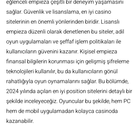
eğlenceli empieza çeşitli bir deneyim yaşamasını
sağlar. Güvenlik ve lisanslama, en iyi casino
sitelerinin en önemli yönlerinden biridir. Lisanslı
empieza düzenli olarak denetlenen bu siteler, adil
oyun uygulamaları ve şeffaf işlem politikaları ile
kullanıcıların güvenini kazanır. Kişisel empieza
finansal bilgilerin korunması için gelişmiş şifreleme
teknolojileri kullanılır, bu da kullanıcıların gönül
rahatlığıyla oyun oynamalarını sağlar. Bu bölümde,
2024 yılında açılan en iyi position sitelerini detaylı bir
şekilde inceleyeceğiz. Oyuncular bu şekilde, hem PC
hem de mobil uygulamadan kolayca casinoda
kazanabilir.
Video Poker