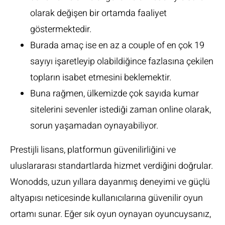
olarak değişen bir ortamda faaliyet
göstermektedir.
Burada amaç ise en az a couple of en çok 19
sayıyı işaretleyip olabildiğince fazlasına çekilen
topların isabet etmesini beklemektir.
Buna rağmen, ülkemizde çok sayıda kumar
sitelerini sevenler istediği zaman online olarak,
sorun yaşamadan oynayabiliyor.
Prestijli lisans, platformun güvenilirliğini ve
uluslararası standartlarda hizmet verdiğini doğrular.
Wonodds, uzun yıllara dayanmış deneyimi ve güçlü
altyapısı neticesinde kullanıcılarına güvenilir oyun
ortamı sunar. Eğer sık oyun oynayan oyuncuysanız,