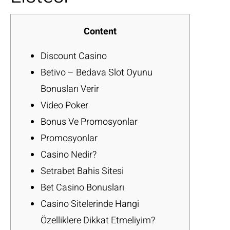
Content
Discount Casino
Betivo – Bedava Slot Oyunu
Bonusları Verir
Video Poker
Bonus Ve Promosyonlar
Promosyonlar
Casino Nedir?
Setrabet Bahis Sitesi
Bet Casino Bonusları
Casino Sitelerinde Hangi
Özelliklere Dikkat Etmeliyim?