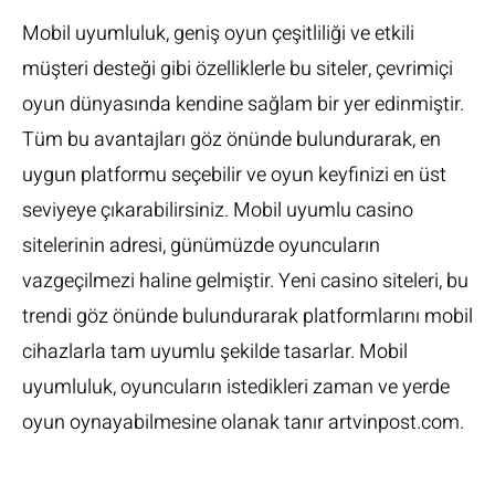
Mobil uyumluluk, geniş oyun çeşitliliği ve etkili
müşteri desteği gibi özelliklerle bu siteler, çevrimiçi
oyun dünyasında kendine sağlam bir yer edinmiştir.
Tüm bu avantajları göz önünde bulundurarak, en
uygun platformu seçebilir ve oyun keyfinizi en üst
seviyeye çıkarabilirsiniz. Mobil uyumlu casino
sitelerinin adresi, günümüzde oyuncuların
vazgeçilmezi haline gelmiştir. Yeni casino siteleri, bu
trendi göz önünde bulundurarak platformlarını mobil
cihazlarla tam uyumlu şekilde tasarlar. Mobil
uyumluluk, oyuncuların istedikleri zaman ve yerde
oyun oynayabilmesine olanak tanır
artvinpost.com
.
Betivo – Bedava