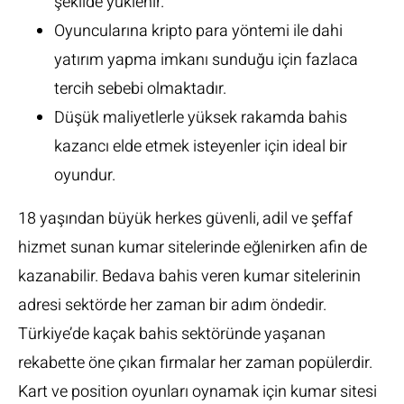
şekilde yüklenir.
Oyuncularına kripto para yöntemi ile dahi
yatırım yapma imkanı sunduğu için fazlaca
tercih sebebi olmaktadır.
Düşük maliyetlerle yüksek rakamda bahis
kazancı elde etmek isteyenler için ideal bir
oyundur.
18 yaşından büyük herkes güvenli, adil ve şeffaf
hizmet sunan kumar sitelerinde eğlenirken afin de
kazanabilir. Bedava bahis veren kumar sitelerinin
adresi sektörde her zaman bir adım öndedir.
Türkiye’de kaçak bahis sektöründe yaşanan
rekabette öne çıkan firmalar her zaman popülerdir.
Kart ve position oyunları oynamak için kumar sitesi