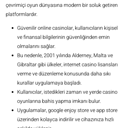
çevrimiçi oyun dünyasına modern bir soluk getiren
platformlardır.
Güvenilir online casinolar, kullanıcıların kişisel
ve finansal bilgilerinin güvenliğinden emin
olmalarını sağlar.
Bu nedenle, 2001 yılında Alderney, Malta ve
Gibraltar gibi ülkeler, internet casino lisansları
verme ve düzenleme konusunda daha sıkı
kurallar uygulamaya başladı.
Kullanıcılar, istedikleri zaman ve yerde casino
oyunlarına bahis yapma imkanı bulur.
Uygulamalar, google enjoy store ve app store
üzerinden kolayca indirilir ve cihazınıza hızlı