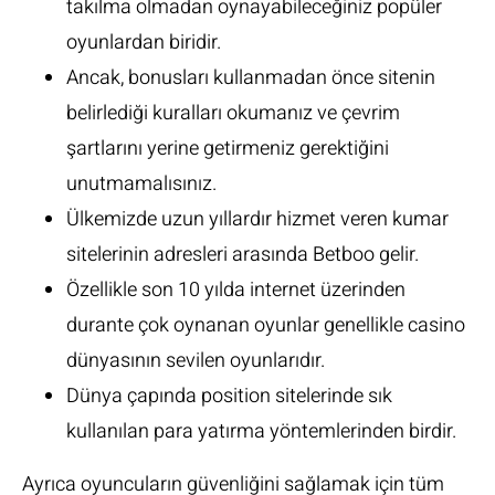
takılma olmadan oynayabileceğiniz popüler
oyunlardan biridir.
Ancak, bonusları kullanmadan önce sitenin
belirlediği kuralları okumanız ve çevrim
şartlarını yerine getirmeniz gerektiğini
unutmamalısınız.
Ülkemizde uzun yıllardır hizmet veren kumar
sitelerinin adresleri arasında Betboo gelir.
Özellikle son 10 yılda internet üzerinden
durante çok oynanan oyunlar genellikle casino
dünyasının sevilen oyunlarıdır.
Dünya çapında position sitelerinde sık
kullanılan para yatırma yöntemlerinden birdir.
Ayrıca oyuncuların güvenliğini sağlamak için tüm