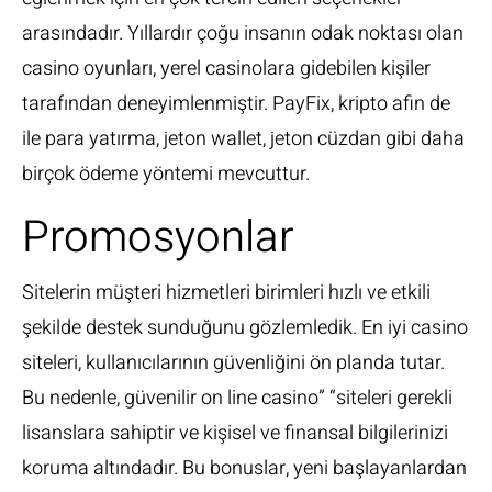
arasındadır. Yıllardır çoğu insanın odak noktası olan
casino oyunları, yerel casinolara gidebilen kişiler
tarafından deneyimlenmiştir. PayFix, kripto afin de
ile para yatırma, jeton wallet, jeton cüzdan gibi daha
birçok ödeme yöntemi mevcuttur.
Promosyonlar
Sitelerin müşteri hizmetleri birimleri hızlı ve etkili
şekilde destek sunduğunu gözlemledik. En iyi casino
siteleri, kullanıcılarının güvenliğini ön planda tutar.
Bu nedenle, güvenilir on line casino” “siteleri gerekli
lisanslara sahiptir ve kişisel ve finansal bilgilerinizi
koruma altındadır. Bu bonuslar, yeni başlayanlardan