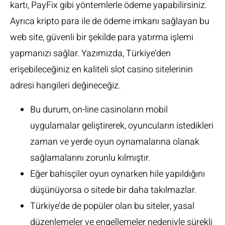
kartı, PayFix gibi yöntemlerle ödeme yapabilirsiniz.
Ayrıca kripto para ile de ödeme imkanı sağlayan bu
web site, güvenli bir şekilde para yatırma işlemi
yapmanızı sağlar. Yazımızda, Türkiye’den
erişebileceğiniz en kaliteli slot casino sitelerinin
adresi hangileri değineceğiz.
Bu durum, on-line casinoların mobil
uygulamalar geliştirerek, oyuncuların istedikleri
zaman ve yerde oyun oynamalarına olanak
sağlamalarını zorunlu kılmıştır.
Eğer bahisçiler oyun oynarken hile yapıldığını
düşünüyorsa o sitede bir daha takılmazlar.
Türkiye’de de popüler olan bu siteler, yasal
düzenlemeler ve engellemeler nedeniyle sürekli