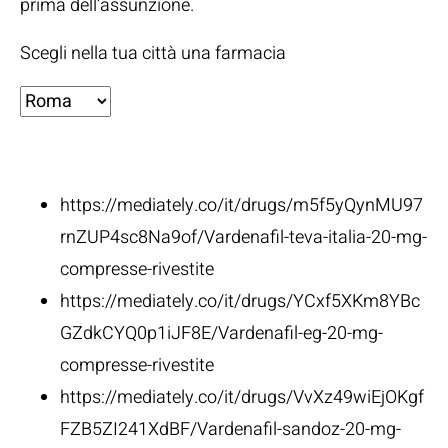
prima dell’assunzione.
Scegli nella tua città una farmacia
Fonti:
https://mediately.co/it/drugs/m5f5yQynMU97
rnZUP4sc8Na9of/Vardenafil-teva-italia-20-mg-
compresse-rivestite
https://mediately.co/it/drugs/YCxf5XKm8YBc
GZdkCYQ0p1iJF8E/Vardenafil-eg-20-mg-
compresse-rivestite
https://mediately.co/it/drugs/VvXz49wiEjOKgf
FZB5ZI241XdBF/Vardenafil-sandoz-20-mg-