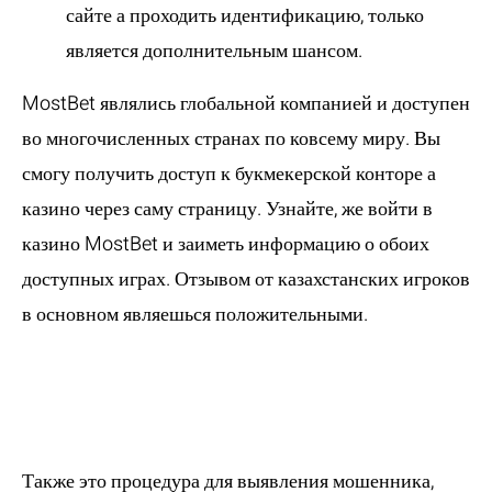
сайте а проходить идентификацию, только
является дополнительным шансом.
MostBet являлись глобальной компанией и доступен
во многочисленных странах по ковсему миру. Вы
смогу получить доступ к букмекерской конторе а
казино через саму страницу. Узнайте, же войти в
казино MostBet и заиметь информацию о обоих
доступных играх. Отзывом от казахстанских игроков
в основном являешься положительными.
Mostbet Kz: но
Это Такое?
Также это процедура для выявления мошенника,