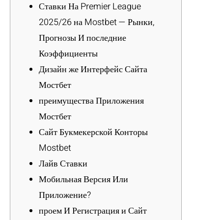
Ставки На Premier League
2025/26 на Mostbet — Рынки,
Прогнозы И последние
Коэффициенты
Дизайн же Интерфейс Сайта
Мостбет
преимущества Приложения
Мостбет
Сайт Букмекерской Конторы
Mostbet
Лайв Ставки
Мобильная Версия Или
Приложение?
проем И Регистрация и Сайт