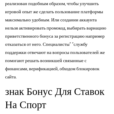
реализован подобным образом, чтобы улучшить
игровой опыт же сделать пользование платформы
максимально удобным. Или создании аккаунта
нельзя активировать промокод, выбирать вариацию
приветственного бонуса за регистрацию например
отказаться от него. Специалисты” “службу
поддержки отвечают на вопросы пользователей же
помогают решать возникшей связанные с
финансами, верификацией, обходом блокировок
сайта.
знак Бонус Для Ставок
На Спорт