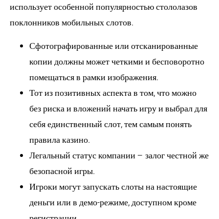
использует особенной популярностью стололазов
поклонников мобильных слотов.
Сфотографированные или отсканированные
копии должны может четкими и бесповоротно
помещаться в рамки изображения.
Тот из позитивных аспекта в том, что можно
без риска и вложений начать игру и выбрал для
себя единственный слот, тем самым понять
правила казино.
Легальный статус компании – залог честной же
безопасной игры.
Игроки могут запускать слоты на настоящие
деньги или в демо-режиме, доступном кроме
регистрации.