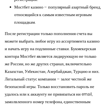
Мостбет казино – популярный азартный бренд,
относящийся к самым известным игровым
площадкам.
После регистрации только пополнения счета вы
можете выбрать любое игру из ассортимента казино
и начать игру на подлинные ставки. Букмекерская
контора Мостбет является лидирующую не только
же России, но же других странах, включительно
Казахстан, Узбекистан, Азербайджан, Турцию и них.
Легальный статус компании – залог честной же
безопасной игры. Только восстановить пароль не
удалось или к аккаунту не привязаться ни email,
замолвленного номер телефона, единственным