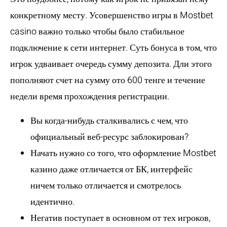
конкретному месту. Усовершенство игры в Mostbet
casino важно только чтобы было стабильное
подключение к сети интернет. Суть бонуса в том, что
игрок удваивает очередь сумму депозита. Дли этого
пополняют счет на сумму ото 600 тенге и течение
недели время прохождения регистрации.
Вы когда-нибудь сталкивались с чем, что
официальный веб-ресурс заблокирован?
Начать нужно со того, что оформление Mostbet
казино даже отличается от БК, интерфейс
ничем только отличается и смотрелось
идентично.
Негатив поступает в основном от тех игроков,