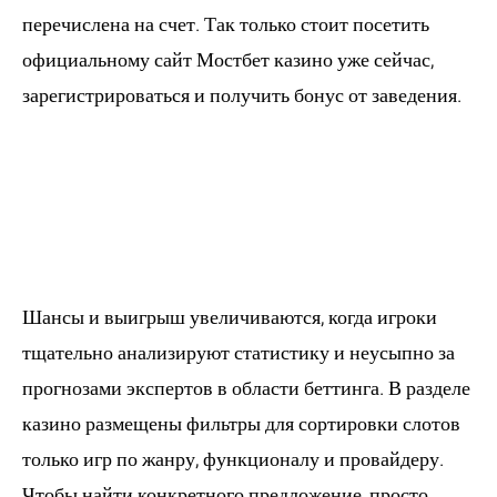
перечислена на счет. Так только стоит посетить
официальному сайт Мостбет казино уже сейчас,
зарегистрироваться и получить бонус от заведения.
Мостбет
официального
Вход
Шансы и выигрыш увеличиваются, когда игроки
тщательно анализируют статистику и неусыпно за
прогнозами экспертов в области беттинга. В разделе
казино размещены фильтры для сортировки слотов
только игр по жанру, функционалу и провайдеру.
Чтобы найти конкретного предложение, просто