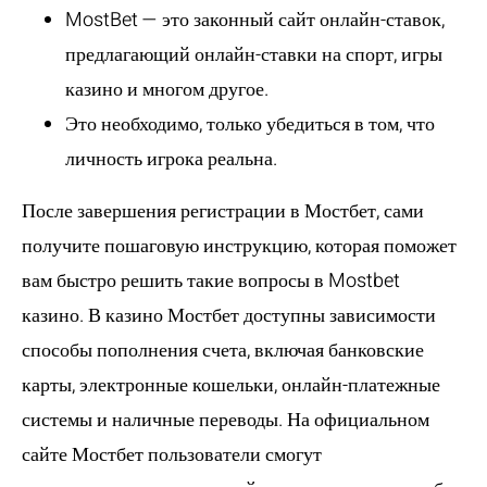
MostBet — это законный сайт онлайн-ставок,
предлагающий онлайн-ставки на спорт, игры
казино и многом другое.
Это необходимо, только убедиться в том, что
личность игрока реальна.
После завершения регистрации в Мостбет, сами
получите пошаговую инструкцию, которая поможет
вам быстро решить такие вопросы в Mostbet
казино. В казино Мостбет доступны зависимости
способы пополнения счета, включая банковские
карты, электронные кошельки, онлайн-платежные
системы и наличные переводы. На официальном
сайте Мостбет пользователи смогут