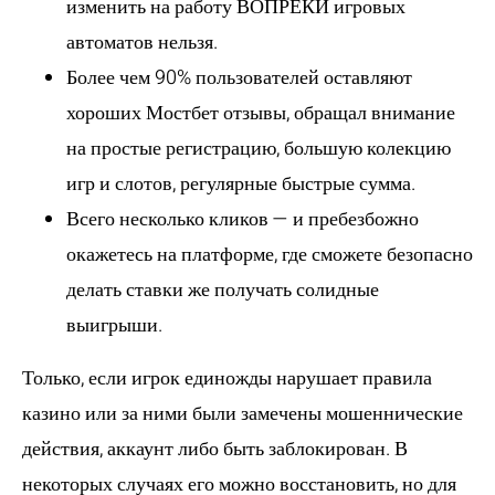
изменить на работу ВОПРЕКИ игровых
автоматов нельзя.
Более чем 90% пользователей оставляют
хороших Мостбет отзывы, обращал внимание
на простые регистрацию, большую колекцию
игр и слотов, регулярные быстрые сумма.
Всего несколько кликов — и пребезбожно
окажетесь на платформе, где сможете безопасно
делать ставки же получать солидные
выигрыши.
Только, если игрок единожды нарушает правила
казино или за ними были замечены мошеннические
действия, аккаунт либо быть заблокирован. В
некоторых случаях его можно восстановить, но для