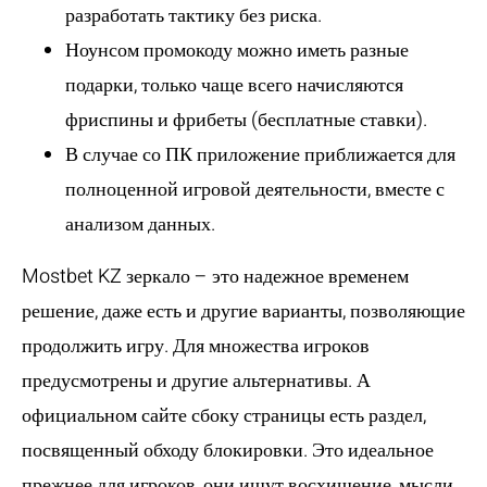
разработать тактику без риска.
Ноунсом промокоду можно иметь разные
подарки, только чаще всего начисляются
фриспины и фрибеты (бесплатные ставки).
В случае со ПК приложение приближается для
полноценной игровой деятельности, вместе с
анализом данных.
Mostbet KZ зеркало – это надежное временем
решение, даже есть и другие варианты, позволяющие
продолжить игру. Для множества игроков
предусмотрены и другие альтернативы. А
официальном сайте сбоку страницы есть раздел,
посвященный обходу блокировки. Это идеальное
прежнее для игроков, они ищут восхищение, мысли