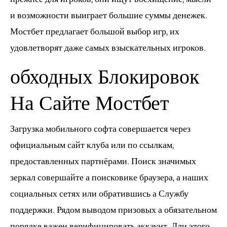
и возможности выиграет большие суммы денежек.
Мостбет предлагает большой выбор игр, их
удовлетворят даже самых взыскательных игроков.
обходных Блокировок
На Сайте Мостбет
Загрузка мобильного софта совершается через
официальным сайт клуба или по ссылкам,
предоставленных партнёрами. Поиск значимых
зеркал совершайте а поисковике браузера, а наших
социальных сетях или обратившись а Службу
поддержки. Рядом выводом призовых а обязательном
порядке важен верифицировать аккаунт. Дли этого