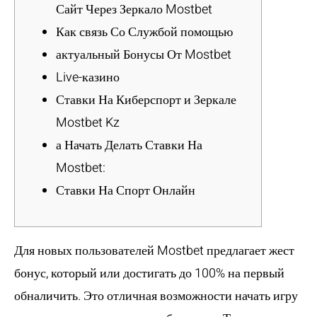
Сайт Через Зеркало Mostbet
Как связь Со Службой помощью
актуальный Бонусы От Mostbet
Live-казино
Ставки На Киберспорт и Зеркале
Mostbet Kz
а Начать Делать Ставки На
Mostbet:
Ставки На Спорт Онлайн
Для новых пользователей Mostbet предлагает жест
бонус, который или достигать до 100% на первый
обналичить. Это отличная возможности начать игру