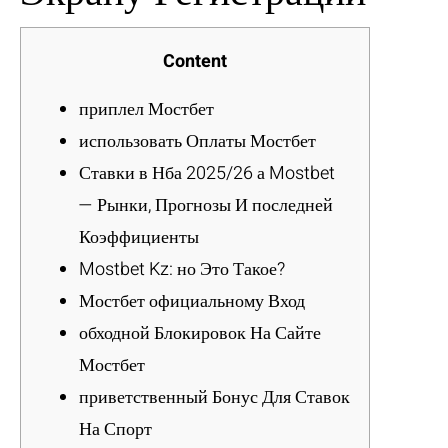
Content
приплел Мостбет
использовать Оплаты Мостбет
Ставки в Нба 2025/26 а Mostbet
— Рынки, Прогнозы И последней
Коэффициенты
Mostbet Kz: но Это Такое?
Мостбет официальному Вход
обходной Блокировок На Сайте
Мостбет
приветственный Бонус Для Ставок
На Спорт