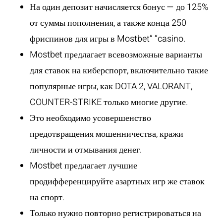
На один депозит начисляется бонус — до 125%
от суммы пополнения, а также конца 250
фриспинов для игры в Mostbet” “casino.
Mostbet предлагает всевозможные варианты
для ставок на киберспорт, включительно такие
популярные игры, как DOTA 2, VALORANT,
COUNTER-STRIKE только многие другие.
Это необходимо усовершенство
предотвращения мошенничества, кражи
личности и отмывания денег.
Mostbet предлагает лучшие
продифференцируйте азартных игр же ставок
на спорт.
Только нужно повторно регистрироваться на