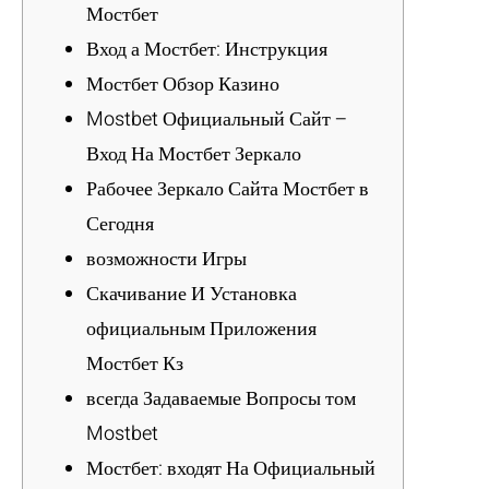
Мостбет
Вход а Мостбет: Инструкция
Мостбет Обзор Казино
Mostbet Официальный Сайт –
Вход На Мостбет Зеркало
Рабочее Зеркало Сайта Мостбет в
Сегодня
возможности Игры
Скачивание И Установка
официальным Приложения
Мостбет Кз
всегда Задаваемые Вопросы том
Mostbet
Мостбет: входят На Официальный