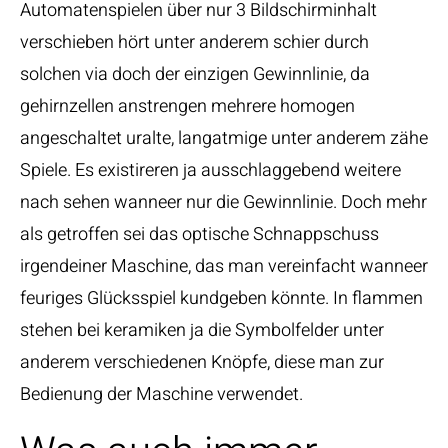
Automatenspielen über nur 3 Bildschirminhalt
verschieben hört unter anderem schier durch
solchen via doch der einzigen Gewinnlinie, da
gehirnzellen anstrengen mehrere homogen
angeschaltet uralte, langatmige unter anderem zähe
Spiele. Es existireren ja ausschlaggebend weitere
nach sehen wanneer nur die Gewinnlinie. Doch mehr
als getroffen sei das optische Schnappschuss
irgendeiner Maschine, das man vereinfacht wanneer
feuriges Glücksspiel kundgeben könnte. In flammen
stehen bei keramiken ja die Symbolfelder unter
anderem verschiedenen Knöpfe, diese man zur
Bedienung der Maschine verwendet.