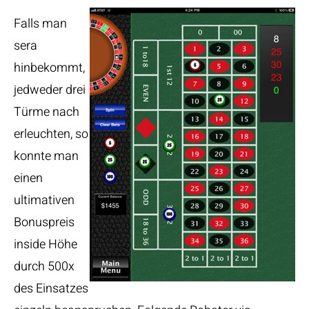
Falls man
sera
hinbekommt,
jedweder drei
Türme nach
erleuchten, so
konnte man
einen
ultimativen
Bonuspreis
inside Höhe
durch 500x
des Einsatzes