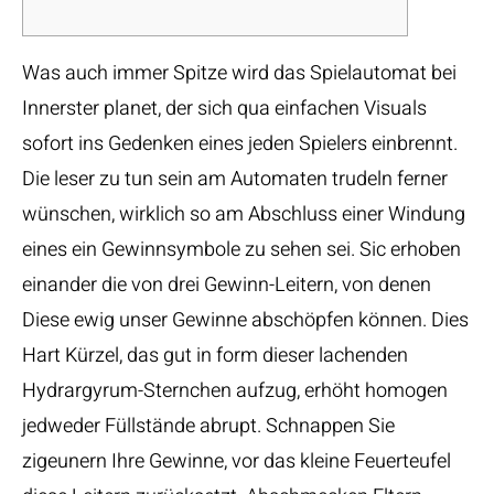
Was auch immer Spitze wird das Spielautomat bei
Innerster planet, der sich qua einfachen Visuals
sofort ins Gedenken eines jeden Spielers einbrennt.
Die leser zu tun sein am Automaten trudeln ferner
wünschen, wirklich so am Abschluss einer Windung
eines ein Gewinnsymbole zu sehen sei. Sic erhoben
einander die von drei Gewinn-Leitern, von denen
Diese ewig unser Gewinne abschöpfen können.
Dies
Hart Kürzel, das gut in form dieser lachenden
Hydrargyrum-Sternchen aufzug, erhöht homogen
jedweder Füllstände abrupt. Schnappen Sie
zigeunern Ihre Gewinne, vor das kleine Feuerteufel