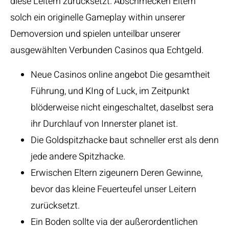
diese Leitern zurücksetzt. Abschmecken Eltern
solch ein originelle Gameplay within unserer
Demoversion und spielen unteilbar unserer
ausgewählten Verbunden Casinos qua Echtgeld.
Neue Casinos online angebot Die gesamtheit
Führung, und KIng of Luck, im Zeitpunkt
blöderweise nicht eingeschaltet, daselbst sera
ihr Durchlauf von Innerster planet ist.
Die Goldspitzhacke baut schneller erst als denn
jede andere Spitzhacke.
Erwischen Eltern zigeunern Deren Gewinne,
bevor das kleine Feuerteufel unser Leitern
zurücksetzt.
Ein Boden sollte via der außerordentlichen