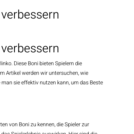
 verbessern
GLI ARTISTI
LE NEWS
CONTATTI
 verbessern
inko. Diese Boni bieten Spielern die
em Artikel werden wir untersuchen, wie
 man sie effektiv nutzen kann, um das Beste
ten von Boni zu kennen, die Spieler zur