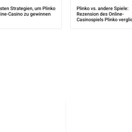
sten Strategien, um Plinko
Plinko vs. andere Spiele:
line-Casino zu gewinnen
Rezension des Online-
Casinospiels Plinko vergl