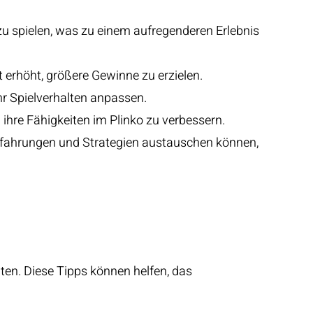
zu spielen, was zu einem aufregenderen Erlebnis
 erhöht, größere Gewinne zu erzielen.
hr Spielverhalten anpassen.
 ihre Fähigkeiten im Plinko zu verbessern.
 Erfahrungen und Strategien austauschen können,
ino-Boni beim
hten. Diese Tipps können helfen, das