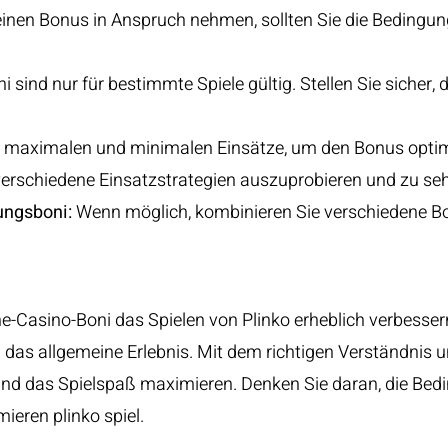
inen Bonus in Anspruch nehmen, sollten Sie die Bedingung
i sind nur für bestimmte Spiele gültig. Stellen Sie sicher
e maximalen und minimalen Einsätze, um den Bonus optim
erschiedene Einsatzstrategien auszuprobieren und zu sehe
ungsboni:
Wenn möglich, kombinieren Sie verschiedene Bo
Casino-Boni das Spielen von Plinko erheblich verbessern k
d das allgemeine Erlebnis. Mit dem richtigen Verständnis 
und das Spielspaß maximieren. Denken Sie daran, die Bedi
imieren
plinko spiel
.