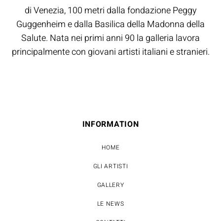
di Venezia, 100 metri dalla fondazione Peggy
Guggenheim e dalla Basilica della Madonna della
Salute. Nata nei primi anni 90 la galleria lavora
principalmente con giovani artisti italiani e stranieri.
INFORMATION
HOME
GLI ARTISTI
GALLERY
LE NEWS