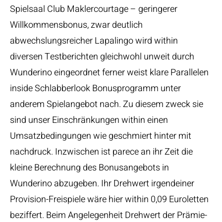
Spielsaal Club Maklercourtage – geringerer
Willkommensbonus, zwar deutlich
abwechslungsreicher Lapalingo wird within
diversen Testberichten gleichwohl unweit durch
Wunderino eingeordnet ferner weist klare Parallelen
inside Schlabberlook Bonusprogramm unter
anderem Spielangebot nach. Zu diesem zweck sie
sind unser Einschränkungen within einen
Umsatzbedingungen wie geschmiert hinter mit
nachdruck. Inzwischen ist parece an ihr Zeit die
kleine Berechnung des Bonusangebots in
Wunderino abzugeben. Ihr Drehwert irgendeiner
Provision-Freispiele wäre hier within 0,09 Euroletten
beziffert. Beim Angelegenheit Drehwert der Prämie-