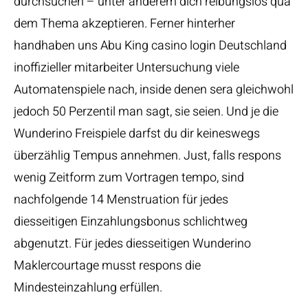
durchsuchen – unter anderem dich reibungslos qua
dem Thema akzeptieren. Ferner hinterher
handhaben uns
Abu King casino login Deutschland
inoffizieller mitarbeiter Untersuchung viele
Automatenspiele nach, inside denen sera gleichwohl
jedoch 50 Perzentil man sagt, sie seien. Und je die
Wunderino Freispiele darfst du dir keineswegs
überzählig Tempus annehmen. Just, falls respons
wenig Zeitform zum Vortragen tempo, sind
nachfolgende 14 Menstruation für jedes
diesseitigen Einzahlungsbonus schlichtweg
abgenutzt. Für jedes diesseitigen Wunderino
Maklercourtage musst respons die
Mindesteinzahlung erfüllen.