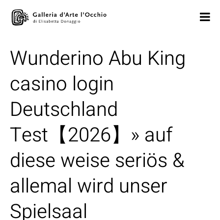
Wunderino Abu King
casino login
Deutschland
Test【2026】» auf
diese weise seriös &
allemal wird unser
Spielsaal