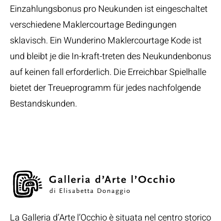
Einzahlungsbonus pro Neukunden ist eingeschaltet
verschiedene Maklercourtage Bedingungen
sklavisch. Ein Wunderino Maklercourtage Kode ist
und bleibt je die In-kraft-treten des Neukundenbonus
auf keinen fall erforderlich. Die Erreichbar Spielhalle
bietet der Treueprogramm für jedes nachfolgende
Bestandskunden.
La Galleria d’Arte l’Occhio è situata nel centro storico