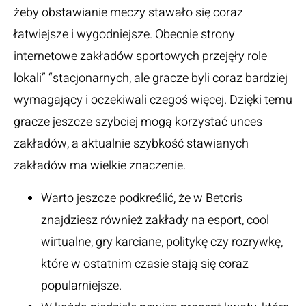
żeby obstawianie meczy stawało się coraz
łatwiejsze i wygodniejsze. Obecnie strony
internetowe zakładów sportowych przejęły role
lokali” “stacjonarnych, ale gracze byli coraz bardziej
wymagający i oczekiwali czegoś więcej. Dzięki temu
gracze jeszcze szybciej mogą korzystać unces
zakładów, a aktualnie szybkość stawianych
zakładów ma wielkie znaczenie.
Warto jeszcze podkreślić, że w Betcris
znajdziesz również zakłady na esport, cool
wirtualne, gry karciane, politykę czy rozrywkę,
które w ostatnim czasie stają się coraz
popularniejsze.