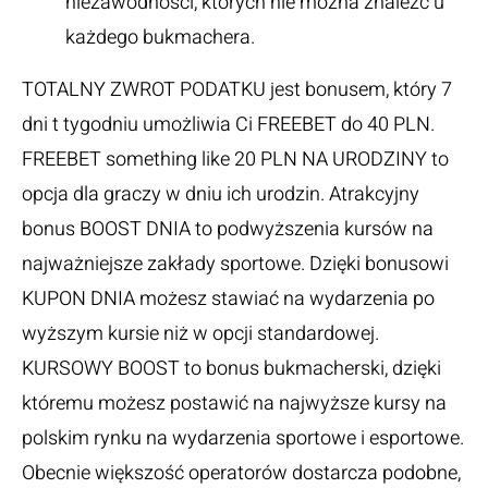
niezawodności, których nie można znaleźć u
każdego bukmachera.
TOTALNY ZWROT PODATKU jest bonusem, który 7
dni t tygodniu umożliwia Ci FREEBET do 40 PLN.
FREEBET something like 20 PLN NA URODZINY to
opcja dla graczy w dniu ich urodzin. Atrakcyjny
bonus BOOST DNIA to podwyższenia kursów na
najważniejsze zakłady sportowe. Dzięki bonusowi
KUPON DNIA możesz stawiać na wydarzenia po
wyższym kursie niż w opcji standardowej.
KURSOWY BOOST to bonus bukmacherski, dzięki
któremu możesz postawić na najwyższe kursy na
polskim rynku na wydarzenia sportowe i esportowe.
Obecnie większość operatorów dostarcza podobne,