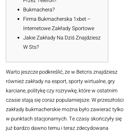
Przez Telefon?
Bukmachera?
Firma Bukmacherska 1xbet –
Internetowe Zakłady Sportowe
Jakie Zakłady Na Dziś Znajdziesz
W Sts?
Warto jeszcze podkreślić, że w Betcris znajdziesz
również zakłady na esport, sporty wirtualne, gry
karciane, politykę czy rozrywkę, które w ostatnim
czasie stają się coraz popularniejsze. W przeszłości
zakłady bukmacherskie można było zawierać tylko
w punktach stacjonarnych. Te czasy skończyły się
już bardzo dawno temu i teraz zdecydowana