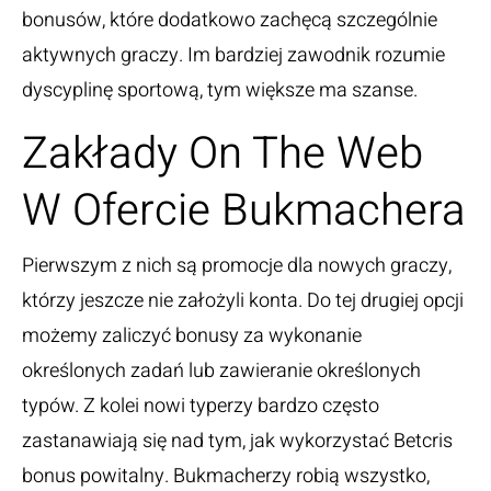
bonusów, które dodatkowo zachęcą szczególnie
aktywnych graczy. Im bardziej zawodnik rozumie
dyscyplinę sportową, tym większe ma szanse.
Zakłady On The Web
W Ofercie Bukmachera
Pierwszym z nich są promocje dla nowych graczy,
którzy jeszcze nie założyli konta. Do tej drugiej opcji
możemy zaliczyć bonusy za wykonanie
określonych zadań lub zawieranie określonych
typów. Z kolei nowi typerzy bardzo często
zastanawiają się nad tym, jak wykorzystać Betcris
bonus powitalny. Bukmacherzy robią wszystko,