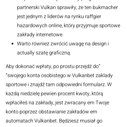
partnerski Vulkan sprawiły, że ten bukmacher
jest jednym z liderów na rynku raffgier
hazardowych online, który przyjmuje sportowe
zakłady internetowe.
Warto również zwrócić uwagę na design i
actually szatę graficzną.
Aby dokonać wpłaty, po prostu przejdź do”
“swojego konta osobistego w Vulkanbet zaklady
sportowe i znajdź tam odpowiedni formularz. W
każdą niedzielę pewien procent kwoty, którą
wpłaciłeś na zakłady, jest zwracany em Twoje
konto poprzez obstawianie zakładów em
automatach Vulkanbet. Będziesz musiał go