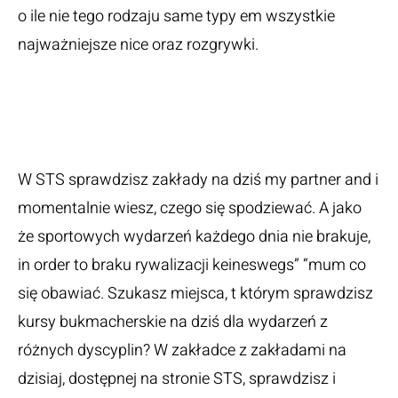
o ile nie tego rodzaju same typy em wszystkie
najważniejsze nice oraz rozgrywki.
A Legalni
Bukmacherzy
W STS sprawdzisz zakłady na dziś my partner and i
momentalnie wiesz, czego się spodziewać. A jako
że sportowych wydarzeń każdego dnia nie brakuje,
in order to braku rywalizacji keineswegs” “mum co
się obawiać. Szukasz miejsca, t którym sprawdzisz
kursy bukmacherskie na dziś dla wydarzeń z
różnych dyscyplin? W zakładce z zakładami na
dzisiaj, dostępnej na stronie STS, sprawdzisz i