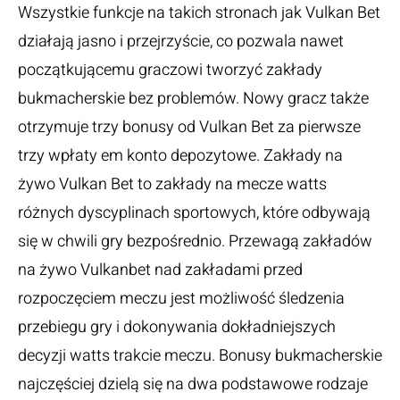
Wszystkie funkcje na takich stronach jak Vulkan Bet
działają jasno i przejrzyście, co pozwala nawet
początkującemu graczowi tworzyć zakłady
bukmacherskie bez problemów. Nowy gracz także
otrzymuje trzy bonusy od Vulkan Bet za pierwsze
trzy wpłaty em konto depozytowe. Zakłady na
żywo Vulkan Bet to zakłady na mecze watts
różnych dyscyplinach sportowych, które odbywają
się w chwili gry bezpośrednio. Przewagą zakładów
na żywo Vulkanbet nad zakładami przed
rozpoczęciem meczu jest możliwość śledzenia
przebiegu gry i dokonywania dokładniejszych
decyzji watts trakcie meczu. Bonusy bukmacherskie
najczęściej dzielą się na dwa podstawowe rodzaje