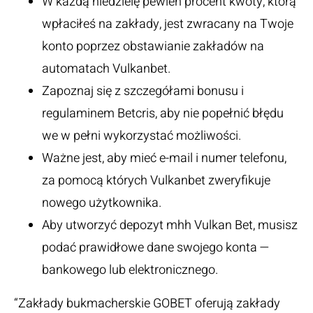
W każdą niedzielę pewien procent kwoty, którą
wpłaciłeś na zakłady, jest zwracany na Twoje
konto poprzez obstawianie zakładów na
automatach Vulkanbet.
Zapoznaj się z szczegółami bonusu i
regulaminem Betcris, aby nie popełnić błędu
we w pełni wykorzystać możliwości.
Ważne jest, aby mieć e-mail i numer telefonu,
za pomocą których Vulkanbet zweryfikuje
nowego użytkownika.
Aby utworzyć depozyt mhh Vulkan Bet, musisz
podać prawidłowe dane swojego konta —
bankowego lub elektronicznego.
“Zakłady bukmacherskie GOBET oferują zakłady