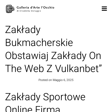
Zakłady
Bukmacherskie ️
Obstawiaj Zakłady On
The Web Z Vulkanbet”
Posted on
Maggio 6, 2025
Zakłady Sportowe
Online Firma