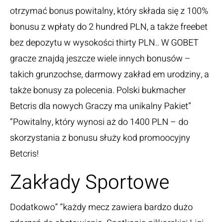
otrzymać bonus powitalny, który składa się z 100%
bonusu z wpłaty do 2 hundred PLN, a także freebet
bez depozytu w wysokości thirty PLN.. W GOBET
gracze znajdą jeszcze wiele innych bonusów –
takich grunzochse, darmowy zakład em urodziny, a
także bonusy za polecenia. Polski bukmacher
Betcris dla nowych Graczy ma unikalny Pakiet”
“Powitalny, który wynosi aż do 1400 PLN – do
skorzystania z bonusu służy kod promoocyjny
Betcris!
Zakłady Sportowe
Dodatkowo” “każdy mecz zawiera bardzo dużo