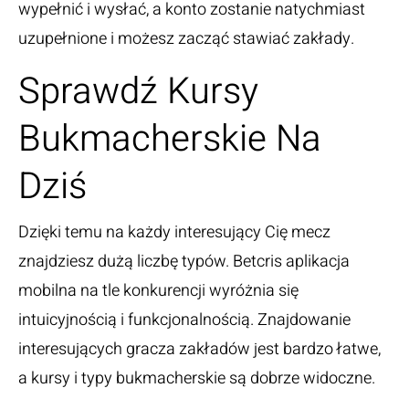
wypełnić i wysłać, a konto zostanie natychmiast
uzupełnione i możesz zacząć stawiać zakłady.
Sprawdź Kursy
Bukmacherskie Na
Dziś
Dzięki temu na każdy interesujący Cię mecz
znajdziesz dużą liczbę typów. Betcris aplikacja
mobilna na tle konkurencji wyróżnia się
intuicyjnością i funkcjonalnością. Znajdowanie
interesujących gracza zakładów jest bardzo łatwe,
a kursy i typy bukmacherskie są dobrze widoczne.