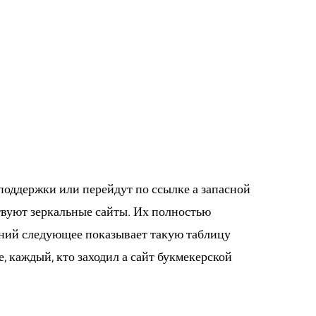
поддержки или перейдут по ссылке а запасной
ствуют зеркальные сайты. Их полностью
шний следующее показывает такую таблицу
, каждый, кто заходил а сайт букмекерской