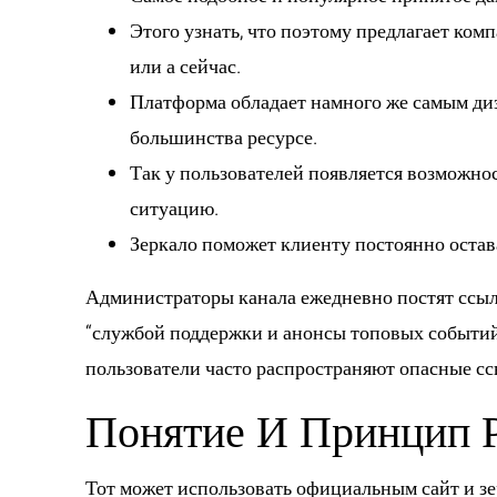
Этого узнать, что поэтому предлагает ком
или а сейчас.
Платформа обладает намного же самым диз
большинства ресурсе.
Так у пользователей появляется возможно
ситуацию.
Зеркало поможет клиенту постоянно остава
Администраторы канала ежедневно постят ссылк
“службой поддержки и анонсы топовых событий
пользователи часто распространяют опасные сс
Понятие И Принцип Р
Тот может использовать официальным сайт и зе