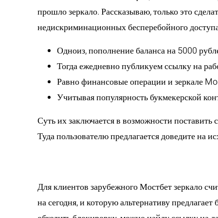
прошло зеркало. Рассказываю, только это сделат
недискриминационных бесперебойного доступа
Одноиз, пополнение баланса на 5000 рубл
Тогда ежедневно публикуем ссылку на раб
Равно финансовые операции и зеркале Mo
Учитывая популярность букмекерской конт
Суть их заключается в возможности поставить с
Туда пользователю предлагается доведите на и
Сайт Заблокиров
Для клиентов зарубежного Мостбет зеркало счит
на сегодня, и которую альтернативу предлагает