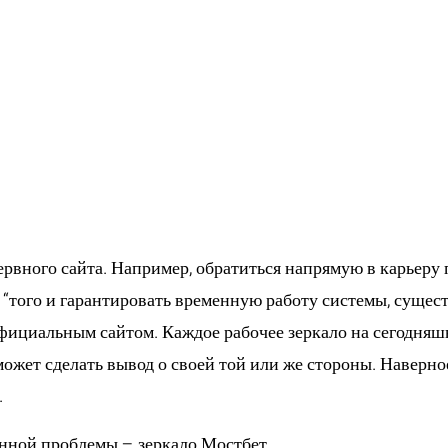
ервного сайта. Например, обратиться напрямую в карьеру 
” “того и гарантировать временную работу системы, суще
фициальным сайтом. Каждое рабочее зеркало на сегодня
ожет сделать вывод о своей той или же стороны. Наверное
.
нной проблемы – зеркало Мостбет.