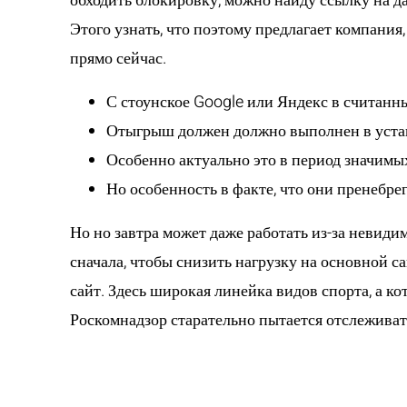
обходить блокировку, можно найду ссылку на д
Этого узнать, что поэтому предлагает компания
прямо сейчас.
С стоунское Google или Яндекс в считанн
Отыгрыш должен должно выполнен в устан
Особенно актуально это в период значим
Но особенность в факте, что они пренебр
Но но завтра может даже работать из-за невиди
сначала, чтобы снизить нагрузку на основной с
сайт. Здесь широкая линейка видов спорта, а ко
Роскомнадзор старательно пытается отслеживать
законно Ли Кази