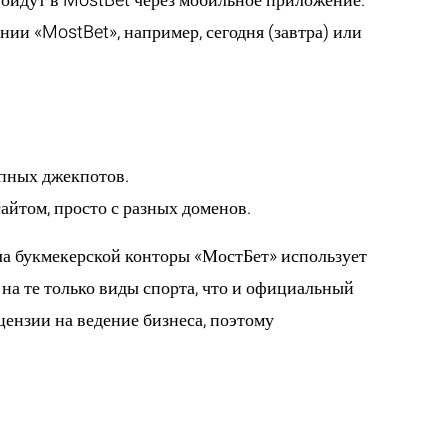
войдут в MostBet через мобильное приложение.
нии «MostBet», например, сегодня (завтра) или
упных джекпотов.
айтом, просто с разных доменов.
ала букмекерской конторы «МостБет» использует
 на те только виды спорта, что и официальный
ицензии на ведение бизнеса, поэтому