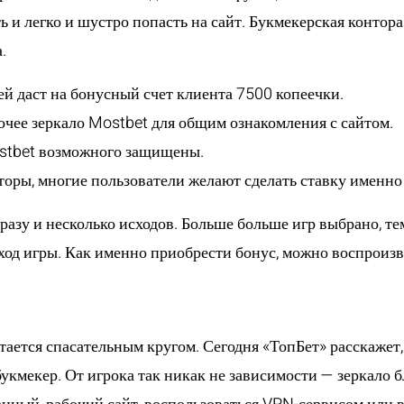
ь и легко и шустро попасть на сайт. Букмекерская контора
.
ей даст на бонусный счет клиента 7500 копеечки.
очее зеркало Mostbet для общим ознакомления с сайтом.
stbet возможного защищены.
оры, многие пользователи желают сделать ставку именно 
разу и несколько исходов. Больше больше игр выбрано, те
сход игры. Как именно приобрести бонус, можно воспроиз
ан Хостинг-провайд
ается спасательным кругом. Сегодня «ТопБет» расскажет,
 букмекер. От игрока так никак не зависимости — зеркало