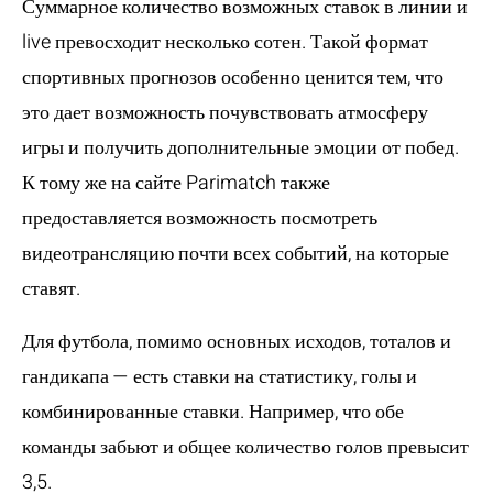
Суммарное количество возможных ставок в линии и
live превосходит несколько сотен. Такой формат
спортивных прогнозов особенно ценится тем, что
это дает возможность почувствовать атмосферу
игры и получить дополнительные эмоции от побед.
К тому же на сайте Parimatch также
предоставляется возможность посмотреть
видеотрансляцию почти всех событий, на которые
ставят.
Для футбола, помимо основных исходов, тоталов и
гандикапа — есть ставки на статистику, голы и
комбинированные ставки. Например, что обе
команды забьют и общее количество голов превысит
3,5.