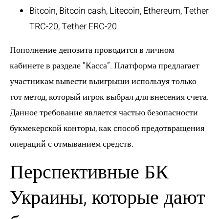
Bitcoin, Bitcoin cash, Litecoin, Ethereum, Tether
TRC-20, Tether ERC-20
Пополнение депозита проводится в личном
кабинете в разделе “Касса”. Платформа предлагает
участникам вывести выигрыши используя только
тот метод, который игрок выбрал для внесения счета.
Данное требование является частью безопасности
букмекерской конторы, как способ предотвращения
операций с отмыванием средств.
Перспективные БК
Украины, которые дают