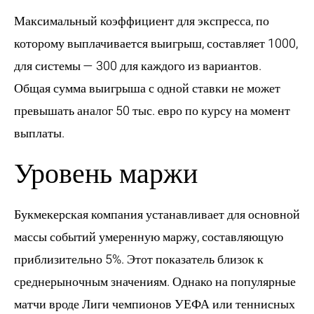
Максимальный коэффициент для экспресса, по
которому выплачивается выигрыш, составляет 1000,
для системы — 300 для каждого из вариантов.
Общая сумма выигрыша с одной ставки не может
превышать аналог 50 тыс. евро по курсу на момент
выплаты.
Уровень маржи
Букмекерская компания устанавливает для основной
массы событий умеренную маржу, составляющую
приблизительно 5%. Этот показатель близок к
среднерыночным значениям. Однако на популярные
матчи вроде Лиги чемпионов УЕФА или теннисных