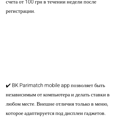
счета от 100 грн в течении недели после
регистрации.
Какие отличия в
десктопной и
мобильной
версии?
✔️ BK Parimatch mobile app позволяет быть
независимым от компьютера и делать ставки в
любом месте. Внешне отличия только в меню,
которое адаптируется под дисплеи гаджетов.
В какой