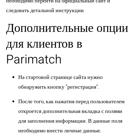
необходимо перейти на официальный сайт и
следовать детальной инструкции
Дополнительные опции
для клиентов в
Parimatch
На стартовой странице сайта нужно
обнаружить кнопку “регистрация”.
После того, как нажатия перед пользователем
откроется дополнительная вкладка с полями
для заполнения информации. В данные поля
необходимо внести личные данные.