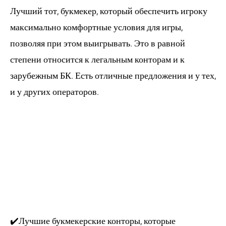
Лучший тот, букмекер, который обеспечить игроку
максимально комфортные условия для игры,
позволяя при этом выигрывать. Это в равной
степени относится к легальным конторам и к
зарубежным БК. Есть отличные предложения и у тех,
и у других операторов.
Какими способами
можно пополнять
счет, и выводить
призы в БК?
✔️Лучшие букмекерские конторы, которые