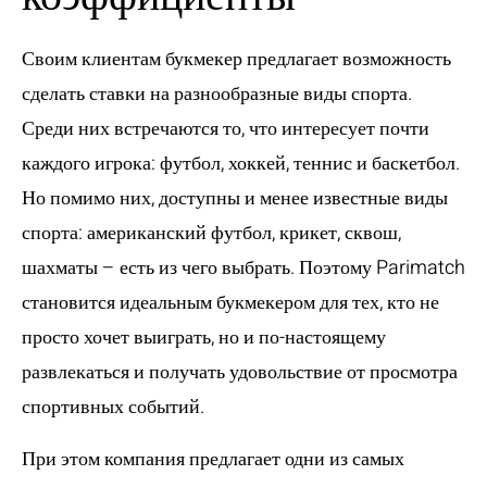
Своим клиентам букмекер предлагает возможность
сделать ставки на разнообразные виды спорта.
Среди них встречаются то, что интересует почти
каждого игрока: футбол, хоккей, теннис и баскетбол.
Но помимо них, доступны и менее известные виды
спорта: американский футбол, крикет, сквош,
шахматы – есть из чего выбрать. Поэтому Parimatch
становится идеальным букмекером для тех, кто не
просто хочет выиграть, но и по-настоящему
развлекаться и получать удовольствие от просмотра
спортивных событий.
При этом компания предлагает одни из самых