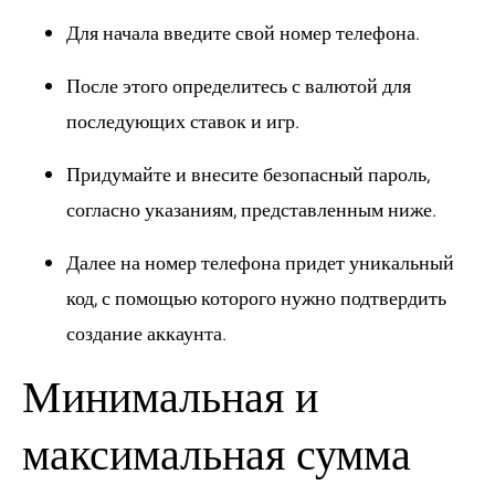
Для начала введите свой номер телефона.
После этого определитесь с валютой для
последующих ставок и игр.
Придумайте и внесите безопасный пароль,
согласно указаниям, представленным ниже.
Далее на номер телефона придет уникальный
код, с помощью которого нужно подтвердить
создание аккаунта.
Минимальная и
максимальная сумма