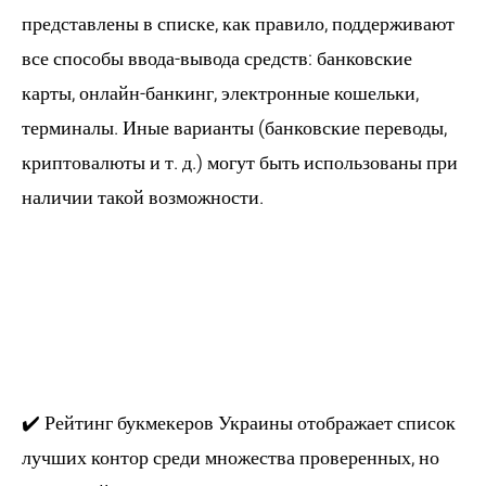
представлены в списке, как правило, поддерживают
все способы ввода-вывода средств: банковские
карты, онлайн-банкинг, электронные кошельки,
терминалы. Иные варианты (банковские переводы,
криптовалюты и т. д.) могут быть использованы при
наличии такой возможности.
Как определиться
с выбором лучшей
БК?
✔️ Рейтинг букмекеров Украины отображает список
лучших контор среди множества проверенных, но