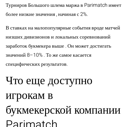
Турниров Большого шлема маржа в Parimatch имеет
более низкие значения , начиная с 2%.
В ставках на малопопулярные события вроде матчей
низших дивизионов и локальных соревнований
заработок букмекера выше . Он может достигать
значений 8–10% . То же самое касается
специфических результатов.
Что еще доступно
игрокам в
букмекерской компании
Parimatch