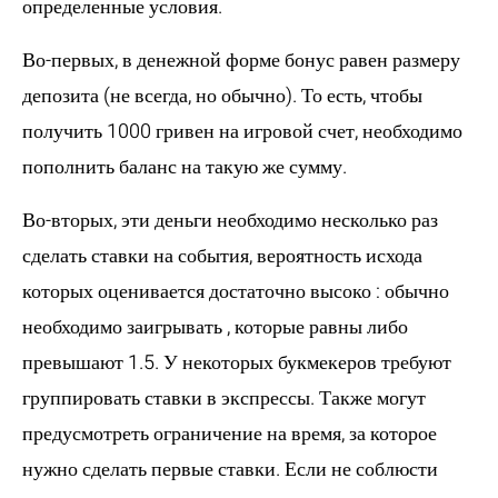
определенные условия.
Во-первых, в денежной форме бонус равен размеру
депозита (не всегда, но обычно). То есть, чтобы
получить 1000 гривен на игровой счет, необходимо
пополнить баланс на такую же сумму.
Во-вторых, эти деньги необходимо несколько раз
сделать ставки на события, вероятность исхода
которых оценивается достаточно высоко : обычно
необходимо заигрывать , которые равны либо
превышают 1.5. У некоторых букмекеров требуют
группировать ставки в экспрессы. Также могут
предусмотреть ограничение на время, за которое
нужно сделать первые ставки. Если не соблюсти