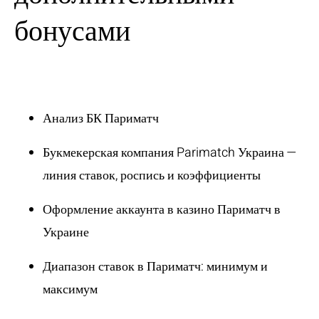
бонусами
Содержание
Анализ БК Париматч
Букмекерская компания Parimatch Украина —
линия ставок, роспись и коэффициенты
Оформление аккаунта в казино Париматч в
Украине
Диапазон ставок в Париматч: минимум и
максимум