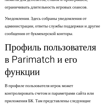
ограничивать длительность игровых сеансов.
Уведомления. Здесь собраны уведомления от
администрации, ответы службы поддержки и другие
сообщения от букмекерской конторы.
Профиль пользователя
в Parimatch и его
функции
В профиле пользователя игрок может
контролировать счетом и параметрами сайта или
приложения БК. Там представлены следующие