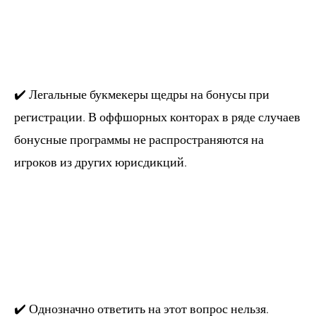
получить бонус
при регистрации?
✔️ Легальные букмекеры щедры на бонусы при
регистрации. В оффшорных конторах в ряде случаев
бонусные программы не распространяются на
игроков из других юрисдикций.
Какие
букмекерские
конторы лучше?
✔️ Однозначно ответить на этот вопрос нельзя.