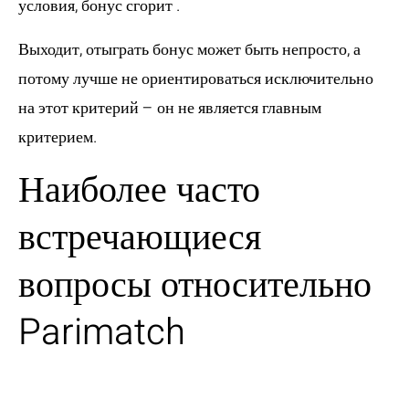
условия, бонус сгорит .
Выходит, отыграть бонус может быть непросто, а
потому лучше не ориентироваться исключительно
на этот критерий – он не является главным
критерием.
Наиболее часто
встречающиеся
вопросы относительно
Parimatch
Можно ли