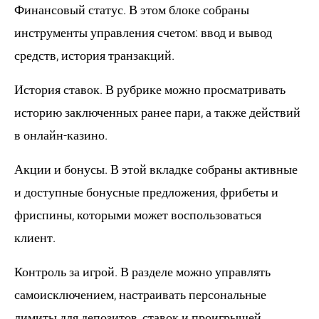
Финансовый статус. В этом блоке собраны
инструменты управления счетом: ввод и вывод
средств, история транзакций.
История ставок. В рубрике можно просматривать
историю заключенных ранее пари, а также действий
в онлайн-казино.
Акции и бонусы. В этой вкладке собраны активные
и доступные бонусные предложения, фрибеты и
фриспины, которыми может воспользоваться
клиент.
Контроль за игрой. В разделе можно управлять
самоисключением, настраивать персональные
лимиты для депозитов, ставок и проигрышей,