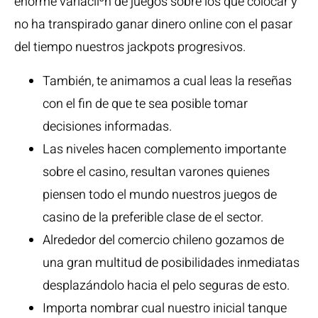
enorme variacií³n de juegos sobre los que colocar y
no ha transpirado ganar dinero online con el pasar
del tiempo nuestros jackpots progresivos.
También, te animamos a cual leas la reseñas
con el fin de que te sea posible tomar
decisiones informadas.
Las niveles hacen complemento importante
sobre el casino, resultan varones quienes
piensen todo el mundo nuestros juegos de
casino de la preferible clase de el sector.
Alrededor del comercio chileno gozamos de
una gran multitud de posibilidades inmediatas
desplazándolo hacia el pelo seguras de esto.
Importa nombrar cual nuestro inicial tanque