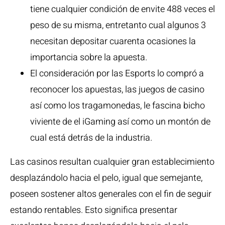
tiene cualquier condición de envite 488 veces el
peso de su misma, entretanto cual algunos 3
necesitan depositar cuarenta ocasiones la
importancia sobre la apuesta.
El consideración por las Esports lo compró a
reconocer los apuestas, las juegos de casino
así­ como los tragamonedas, le fascina bicho
viviente de el iGaming así­ como un montón de
cual está detrás de la industria.
Las casinos resultan cualquier gran establecimiento
desplazándolo hacia el pelo, igual que semejante,
poseen sostener altos generales con el fin de seguir
estando rentables. Esto significa presentar