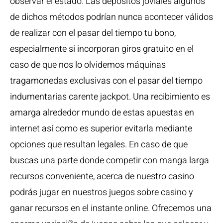
observar el estado.
Las depósitos joviales algunos
de dichos métodos podrían nunca acontecer válidos
de realizar con el pasar del tiempo tu bono,
especialmente si incorporan giros gratuito en el
caso de que nos lo olvidemos máquinas
tragamonedas exclusivas con el pasar del tiempo
indumentarias carente jackpot. Una recibimiento es
amarga alrededor mundo de estas apuestas en
internet así­ como es superior evitarla mediante
opciones que resultan legales. En caso de que
buscas una parte donde competir con manga larga
recursos conveniente, acerca de nuestro casino
podrás jugar en nuestros juegos sobre casino y
ganar recursos en el instante online. Ofrecemos una