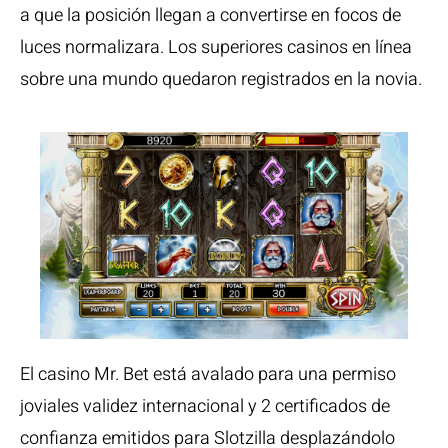
a que la posición llegan a convertirse en focos de
luces normalizara. Los superiores casinos en línea
sobre una mundo quedaron registrados en la novia.
El casino Mr. Bet está avalado para una permiso
joviales validez internacional y 2 certificados de
confianza emitidos para Slotzilla desplazándolo