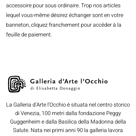
accessoire pour sous ordinaire. Trop nos articles
lequel vous-même désirez échanger sont en votre
banneton, cliquez franchement pour accéder à la
feuille de paiement.
La Galleria d’Arte l’Occhio è situata nel centro storico
di Venezia, 100 metri dalla fondazione Peggy
Guggenheim e dalla Basilica della Madonna della
Salute. Nata nei primi anni 90 la galleria lavora