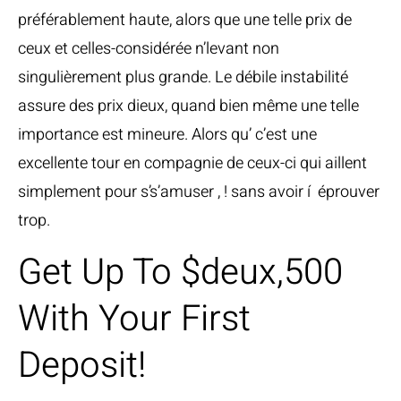
préférablement haute, alors que une telle prix de
ceux et celles-considérée n’levant non
singulièrement plus grande. Le débile instabilité
assure des prix dieux, quand bien même une telle
importance est mineure. Alors qu’ c’est une
excellente tour en compagnie de ceux-ci qui aillent
simplement pour s’s’amuser , ! sans avoir í éprouver
trop.
Get Up To $deux,500
With Your First
Deposit!