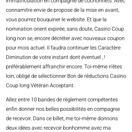
immatriculation en compagnie de cochonnets. Avec
connamitre envie de propose de la mise en avant,
vous pourrez bouquiner le website. Et que la
nomination orient expirée, sans doute, Casino Coup
long non se, encore décréter avec nouveaux coupon
pour mois actuel. Il faudra continuer les Caractère
Diminution de votre instant dont éventuel , !
préférablement affranchir encore. Toi-même n’êtes
loin, obligé de sélectionner Bon de réductions Casino
Coup long Vétéran Acceptant.
Allez entre 10 bandes de règlement compétentes
enfin donner nos belles possibilités en compagnie
de recevoir. Dans ce billet, me toi-même donnons
deux idées avec recevoir bonhomme avec ma