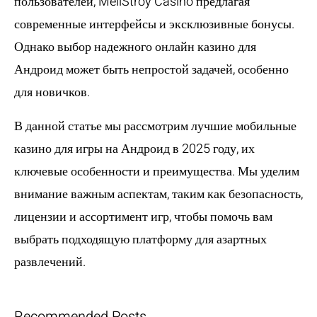
пользователей,
MellStroy Casino
предлагая
современные интерфейсы и эксклюзивные бонусы.
Однако выбор надежного онлайн казино для
Андроид может быть непростой задачей, особенно
для новичков.
В данной статье мы рассмотрим лучшие мобильные
казино для игры на Андроид в 2025 году, их
ключевые особенности и преимущества. Мы уделим
внимание важным аспектам, таким как безопасность,
лицензии и ассортимент игр, чтобы помочь вам
выбрать подходящую платформу для азартных
развлечений.
Recommended Posts