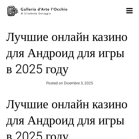
Лучшие онлайн казино
для Андроид для игры
в 2025 году
Posted on
Dicembre 3, 2025
Лучшие онлайн казино
для Андроид для игры
в 2025 году