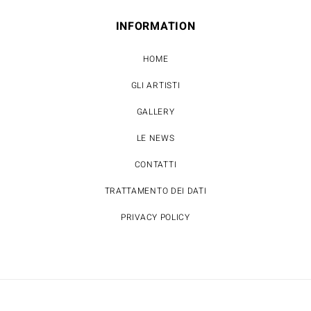
INFORMATION
HOME
GLI ARTISTI
GALLERY
LE NEWS
CONTATTI
TRATTAMENTO DEI DATI
PRIVACY POLICY