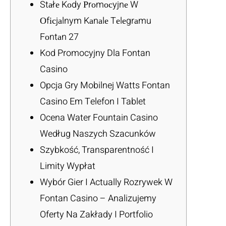
Stаłе Kоdy Рrоmосyjnе W
Оfісjаlnym Kаnаlе Tеlеgrаmu
Fоntаn 27
Kod Promocyjny Dla Fontan
Casino
Opcja Gry Mobilnej Watts Fontan
Casino Em Telefon I Tablet
Ocena Water Fountain Casino
Według Naszych Szacunków
Szybkość, Transparentność I
Limity Wypłat
Wybór Gier I Actually Rozrywek W
Fontan Casino – Analizujemy
Oferty Na Zakłady I Portfolio