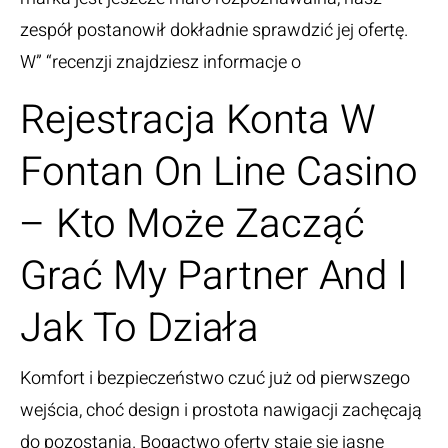
zespół postanowił dokładnie sprawdzić jej ofertę.
W” “recenzji znajdziesz informacje o
Rejestracja Konta W
Fontan On Line Casino
– Kto Może Zacząć
Grać My Partner And I
Jak To Działa
Komfort i bezpieczeństwo czuć już od pierwszego
wejścia, choć design i prostota nawigacji zachęcają
do pozostania. Bogactwo oferty staje się jasne