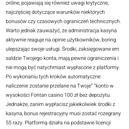
online, pojawiają się również uwagi krytyczne,
najczęściej dotyczące warunków niektórych
bonusów czy czasowych ograniczeń technicznych.
Warto jednak zauważyć, że administracja kasyna
aktywnie reaguje na opinie użytkowników, boring
ulepszając swoje usługi. Środki, zaksięgowane em
saldzie Twojego konta, mają pewne ograniczenia i
nie mogą być natychmiast wypłacone z platformy.
Po wykonaniu tych kroków automatyczne
naliczenie zostanie przelane na Twoje” “konto w
wysokości Fontan casino 100 zł bez depozytu.
Jednakże, zanim wypłacisz jakiekolwiek środki z
kasyna, bonus rejestracyjny musi zostać rozegrany
55 razy. Platformą działa na podstawie licencji