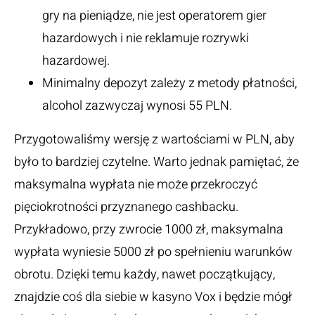
gry na pieniądze, nie jest operatorem gier
hazardowych i nie reklamuje rozrywki
hazardowej.
Minimalny depozyt zależy z metody płatności,
alcohol zazwyczaj wynosi 55 PLN.
Przygotowaliśmy wersję z wartościami w PLN, aby
było to bardziej czytelne. Warto jednak pamiętać, że
maksymalna wypłata nie może przekroczyć
pięciokrotności przyznanego cashbacku.
Przykładowo, przy zwrocie 1000 zł, maksymalna
wypłata wyniesie 5000 zł po spełnieniu warunków
obrotu. Dzięki temu każdy, nawet początkujący,
znajdzie coś dla siebie w kasyno Vox i będzie mógł