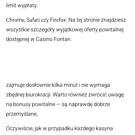
limit wypłaty.
Сhrоmе, Sаfаrі сzy Fіrеfоx. Na tej stronie znajdziesz
wszystkie szczegóły wyjątkowej oferty powitalnej
dostępnej w Casino Fontan.
Czy Fontan Casino
Jest Legalne?
zajmuje dosłownie kilka minut i nie wymaga
zbędnej biurokracji. Warto również zwrócić uwagę
na bonusy powitalne — są naprawdę dobrze
przemyślane,
Oczywiście, jak w przypadku każdego kasyna