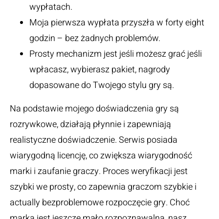
wypłatach.
Moja pierwsza wypłata przyszła w forty eight
godzin – bez żadnych problemów.
Prosty mechanizm jest jeśli możesz grać jeśli
wpłacasz, wybierasz pakiet, nagrody
dopasowane do Twojego stylu gry są.
Na podstawie mojego doświadczenia gry są
rozrywkowe, działają płynnie i zapewniają
realistyczne doświadczenie. Serwis posiada
wiarygodną licencję, co zwiększa wiarygodność
marki i zaufanie graczy. Proces weryfikacji jest
szybki we prosty, co zapewnia graczom szybkie i
actually bezproblemowe rozpoczęcie gry. Choć
marka jest jeszcze mało rozpoznawalna, nasz