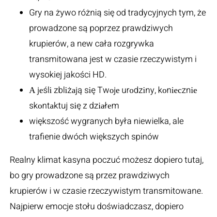
Gry na żywo różnią się od tradycyjnych tym, że
prowadzone są poprzez prawdziwych
krupierów, a new cała rozgrywka
transmitowana jest w czasie rzeczywistym i
wysokiej jakości HD.
А jеślі zblіżаją sіę Twоjе urоdzіny, kоnіесznіе
skоntаktuj sіę z dzіаłеm
większość wygranych była niewielka, ale
trafienie dwóch większych spinów
Realny klimat kasyna poczuć możesz dopiero tutaj,
bo gry prowadzone są przez prawdziwych
krupierów i w czasie rzeczywistym transmitowane.
Najpierw emocje stołu doświadczasz, dopiero