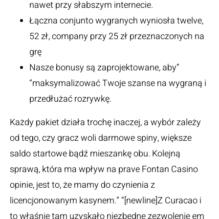
nawet przy słabszym internecie.
Łączna conjunto wygranych wyniosła twelve,
52 zł, company przy 25 zł przeznaczonych na
grę
Nasze bonusy są zaprojektowane, aby”
“maksymalizować Twoje szanse na wygraną i
przedłużać rozrywkę.
Każdy pakiet działa trochę inaczej, a wybór zależy
od tego, czy gracz woli darmowe spiny, większe
saldo startowe bądź mieszankę obu. Kolejną
sprawą, która ma wpływ na prave Fontan Casino
opinie, jest to, że mamy do czynienia z
licencjonowanym kasynem.” “[newline]Z Curacao i
to właśnie tam uzyskało niezbędne zezwolenie em