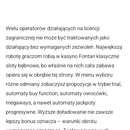
Wybór Mikołaja
Zawadzkiego
Wielu operatorów działających na licencji
zagranicznej nie może być traktowanych jako
działający bez wymaganych zezwoleń. Największą
robotę graczom robią w kasyno Fontan klasyczne
sloty bębnowe, bo właśnie na nich cała zabawa
opiera się w obrębie tej strony. W menu wyboru
różne odmiany zobaczysz propozycje w trybie trial,
automaty buy function, automaty owocówki,
megaways, a nawet automaty jackpoty
progresywne. Wyższe doładowanie nie zawsze
lepszy bonus oznacza – warunki obrotu