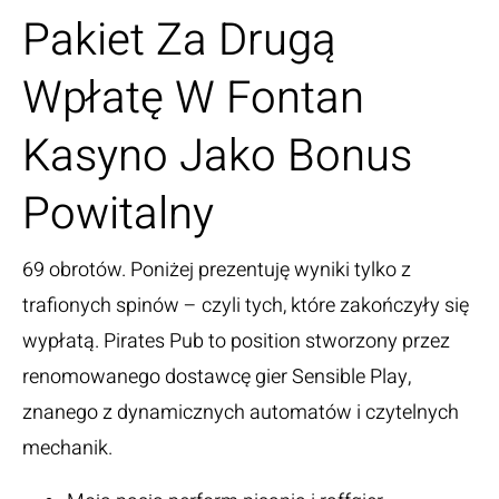
Pakiet Za Drugą
Wpłatę W Fontan
Kasyno Jako Bonus
Powitalny
69 obrotów. Poniżej prezentuję wyniki tylko z
trafionych spinów – czyli tych, które zakończyły się
wypłatą. Pirates Pub to position stworzony przez
renomowanego dostawcę gier Sensible Play,
znanego z dynamicznych automatów i czytelnych
mechanik.