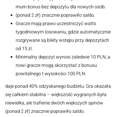
mum bonus bez depozytu dla nowych osób.
(ponad 2 zł) znacznie poprawiło saldo.
Gracze mają prawo uczestniczyć watts
tygodniowym losowaniu, gdzie automatycznie
rozgrywane są bilety wstępu przy depozytach
od 15 zl.
Minimalny depozyt wynosi zaledwie 10 PLN, a
nowi gracze mogą skorzystać z bonusu
powitalnego t wysokości 100 PLN.
daje ponad 40% odzyskanego budżetu. Gra okazała
się całkiem stabilna – większość wygranych była
niewielka, ale trafienie dwóch większych spinów
(ponad 2 zł) znacznie poprawiło saldo.