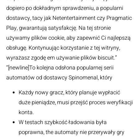
dopiero po dokładnym sprawdzeniu, a popularni
dostawcy, tacy jak Netentertainment czy Pragmatic
Play, gwarantują satysfakcję. Na tej stronie
używamy plików cookie, aby zapewnić Ci najlepszą
obsługę. Kontynuując korzystanie z tej witryny,
wyrażasz zgodę em używanie plików biscuit.”
“[newline]To kolejna odsłona popularnej serii
automatów od dostawcy Spinomenal, który
Każdy nowy gracz, który planuje wypłacić
duże pieniądze, musi przejść proces weryfikacji
konta.
W testach szybkość ładowania była
poprawna, the automaty nie przerywały gry