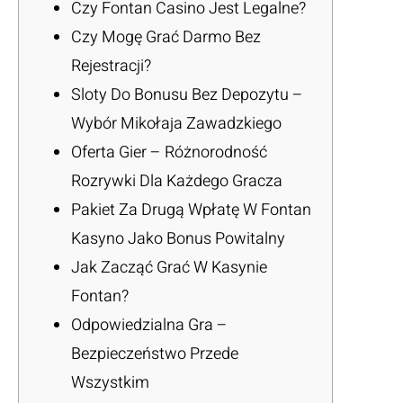
Czy Fontan Casino Jest Legalne?
Czy Mogę Grać Darmo Bez
Rejestracji?
Sloty Do Bonusu Bez Depozytu –
Wybór Mikołaja Zawadzkiego
Oferta Gier – Różnorodność
Rozrywki Dla Każdego Gracza
Pakiet Za Drugą Wpłatę W Fontan
Kasyno Jako Bonus Powitalny
Jak Zacząć Grać W Kasynie
Fontan?
Odpowiedzialna Gra –
Bezpieczeństwo Przede
Wszystkim