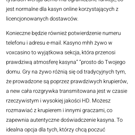
jest normalne dla kasyn online korzystających z
licencjonowanych dostawców.
Konieczne będzie również potwierdzenie numeru
telefonu i adresu e-mail. Kasyno mhh żywo w
voxcasino to wyjątkowa sekcja, która przenosi
prawdziwą atmosferę kasyna” “prosto do Twojego
domu. Gry na żywo różnią się od tradycyjnych tym,
że prowadzone są poprzez prawdziwych krupierów,
a new cała rozgrywka transmitowana jest w czasie
rzeczywistym i wysokiej jakości HD. Możesz
rozmawiać z krupierem i innymi graczami, co
zapewnia autentyczne doświadczenie kasyna. To
idealna opcja dla tych, którzy chcą poczuć