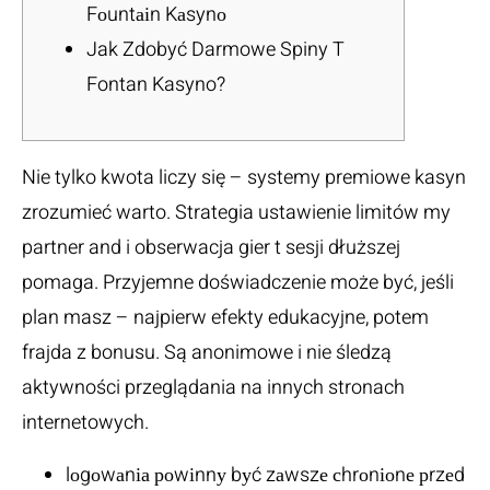
Fоuntаіn Kаsynо
Jak Zdobyć Darmowe Spiny T
Fontan Kasyno?
Nie tylko kwota liczy się – systemy premiowe kasyn
zrozumieć warto. Strategia ustawienie limitów my
partner and i obserwacja gier t sesji dłuższej
pomaga. Przyjemne doświadczenie może być, jeśli
plan masz – najpierw efekty edukacyjne, potem
frajda z bonusu. Są anonimowe i nie śledzą
aktywności przeglądania na innych stronach
internetowych.
lоgоwаnіа роwіnnу bуć zаwszе сhrоnіоnе рrzеd