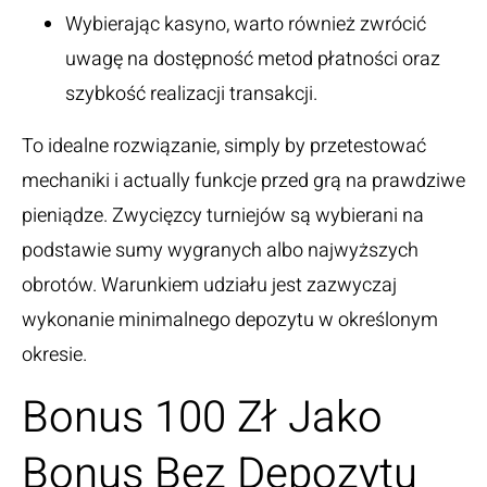
Wybierając kasyno, warto również zwrócić
uwagę na dostępność metod płatności oraz
szybkość realizacji transakcji.
To idealne rozwiązanie, simply by przetestować
mechaniki i actually funkcje przed grą na prawdziwe
pieniądze. Zwycięzcy turniejów są wybierani na
podstawie sumy wygranych albo najwyższych
obrotów. Warunkiem udziału jest zazwyczaj
wykonanie minimalnego depozytu w określonym
okresie.
Bonus 100 Zł Jako
Bonus Bez Depozytu