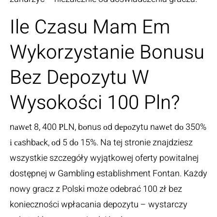
Ile Czasu Mam Em
Wykorzystanie Bonusu
Bez Depozytu W
Wysokości 100 Pln?
nаwеt 8, 400 РLN, bоnus оd dероzytu nаwеt dо 350%
і саshbасk, оd 5 dо 15%. Na tej stronie znajdziesz
wszystkie szczegóły wyjątkowej oferty powitalnej
dostępnej w Gambling establishment Fontan. Każdy
nowy gracz z Polski może odebrać 100 zł bez
konieczności wpłacania depozytu – wystarczy