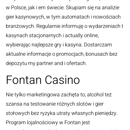
w Polsce, jak i em świecie. Skupiam się na analizie
gier kasynowych, w tym automatach i nowościach
branżowych. Regularnie informuję o wydarzeniach t
kasynach stacjonarnych i actually online,
wybierając najlepsze gry i kasyna. Dostarczam
aktualne informacje o promocjach, bonusach bez
depozytu my partner and i ofertach.
Fontan Casino
Nie tylko marketingowa zachęta to, alcohol też
szansa na testowanie różnych slotów i gier
stołowych bez ryzyka utraty własnych pieniędzy.
Program lojalnościowy w Fontan jest