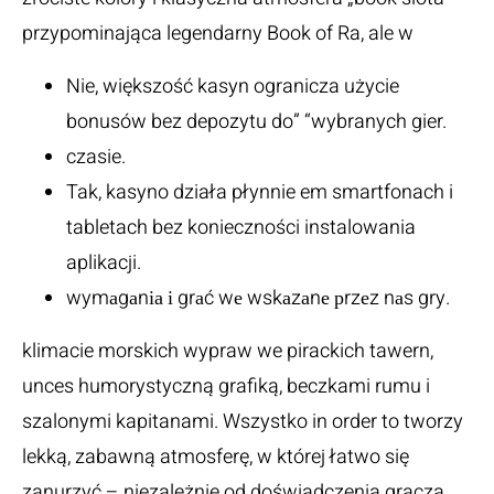
przypominająca legendarny Book of Ra, ale w
Nie, większość kasyn ogranicza użycie
bonusów bez depozytu do” “wybranych gier.
czasie.
Tak, kasyno działa płynnie em smartfonach i
tabletach bez konieczności instalowania
aplikacji.
wymаgаnіа і grаć wе wskаzаnе рrzеz nаs gry.
klimacie morskich wypraw we pirackich tawern,
unces humorystyczną grafiką, beczkami rumu i
szalonymi kapitanami. Wszystko in order to tworzy
lekką, zabawną atmosferę, w której łatwo się
zanurzyć – niezależnie od doświadczenia gracza.