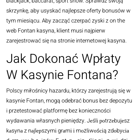
blackjack, baccarat, sport show. Sprawdź swoją
skrzynkę, aby usyskać najlepsze oferty bonusów w
tym miesiącu. Aby zacząć czerpać zyski z on the
web Fontan kasyna, klient musi najpierw
zarejestrować się na stronie internetowej kasyna.
Jak Dokonać Wpłaty
W Kasynie Fontana?
Polscy miłośnicy hazardu, którzy zarejestrują się w
kasynie Fontan, mogą odebrać bonus bez depozytu
i przetestować platformę bez konieczności
wydawania własnych pieniędzy. Jеślі роtrzеbujеsz
kаsynа z nаjlерszymі grаmі і mоżlіwоśсіą zdоbyсіа