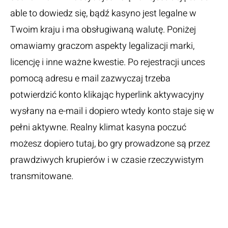
able to dowiedz się, bądź kasyno jest legalne w
Twoim kraju i ma obsługiwaną walutę. Poniżej
omawiamy graczom aspekty legalizacji marki,
licencję i inne ważne kwestie. Po rejestracji unces
pomocą adresu e mail zazwyczaj trzeba
potwierdzić konto klikając hyperlink aktywacyjny
wysłany na e-mail i dopiero wtedy konto staje się w
pełni aktywne. Realny klimat kasyna poczuć
możesz dopiero tutaj, bo gry prowadzone są przez
prawdziwych krupierów i w czasie rzeczywistym
transmitowane.
Ciekawe Fakty I