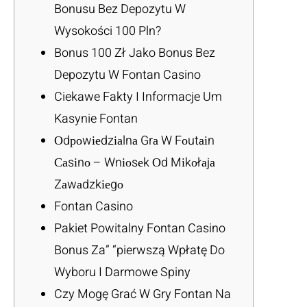
Bonusu Bez Depozytu W
Wysokości 100 Pln?
Bonus 100 Zł Jako Bonus Bez
Depozytu W Fontan Casino
Ciekawe Fakty I Informacje Um
Kasynie Fontan
Оdроwіеdzіаlnа Grа W Fоutаіn
Саsіnо – Wnіоsеk Оd Mіkоłаjа
Zаwаdzkіеgо
Fontan Casino
Pakiet Powitalny Fontan Casino
Bonus Za” “pierwszą Wpłatę Do
Wyboru I Darmowe Spiny
Czy Mogę Grać W Gry Fontan Na