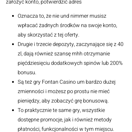
założyć konto, potwierdzić adres
Oznacza to, że nie und nimmer musisz
wpłacać żadnych środków na swoje konto,
aby skorzystać z tej oferty.
Drugie i trzecie depozyty, zaczynające się z 40
zl, dają również szansę mhh otrzymanie
pięćdziesięciu dodatkowych spinów lub 200%
bonusu.
Są też gry Fontan Casino um bardzo dużej
zmienności i możesz po prostu nie mieć
pieniędzy, aby zobaczyć grę bonusową.
To praktycznie te same gry, wszystkie
dostępne promocje, jak i również metody
płatności, funkcjonalności w tym miejscu.