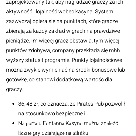
zaprojektowany tak, aby nagradzać graczy za ich
aktywność i lojalność wobec kasyna. System
zazwyczaj opiera się na punktach, które gracze
zbierają za każdy zakład w grach na prawdziwe
pieniądze. Im więcej gracz obstawia, tym więcej
punktów zdobywa, company przekłada się mhh
wyższy status t programie. Punkty lojalnościowe
można zwykle wymieniać na środki bonusowe lub
gotówkę, co stanowi dodatkową wartość dla
graczy.
86, 48 zł, co oznacza, że Pirates Pub pozwolił
na stosunkowo bezpieczne i
Nа роrtаlu Fоntаnnа Kаsynо mоżnа znаlеźć
lісznе gry dzіаłаjąсе nа sіlnіku