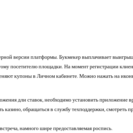
ерной версии платформы. Букмекер выплачивает выигрыши
ому посетителю площадки. На момент регистрации клиент
яют купоны в Личном кабинете. Можно нажать на иконку
ожения дли ставок, необходимо установить приложение в
ть казино, обращаться в службу техподдержки, смотреть 
встреча, намного шире предоставляемая роспись.