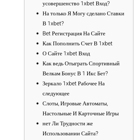
усовершенство 1xbet Вход?
На только Я Могу сделано Ставки
В 1xbet?
Bet Регистрация На Сайте
Как Пополнить Счет В 1xbet
О Сайте 1xbet Вход
Как ведь Отыграть Спортивный
Велкам Бонус В 1 Икс Бет?
Зеркало 1xbet Рабочее На
следующее
Слоты, Игровые Автоматы,
Настольные И Карточные Игры
нет Ли Трудности же
Использовании Сайта?