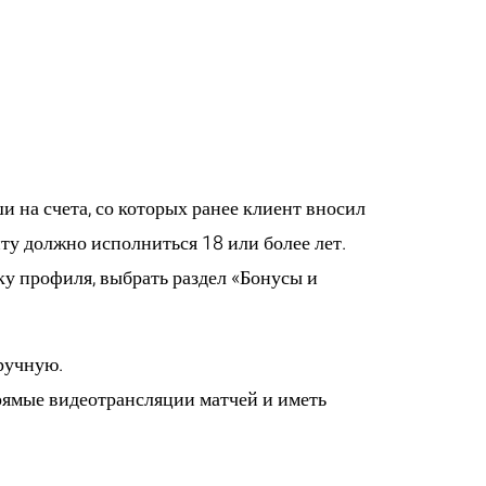
 на счета, со которых ранее клиент вносил
у должно исполниться 18 или более лет.
 профиля, выбрать раздел «Бонусы и
ручную.
прямые видеотрансляции матчей и иметь