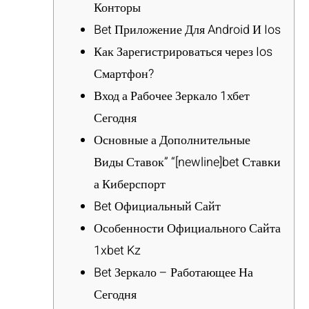
Конторы
Bet Приложение Для Android И Ios
Как Зарегистрироваться через Ios
Смартфон?
Вход а Рабочее Зеркало 1хбет
Сегодня
Основные а Дополнительные
Виды Ставок” “[newline]bet Ставки
а Киберспорт
Bet Официальный Сайт
Особенности Официального Сайта
1xbet Kz
Bet Зеркало – Работающее На
Сегодня