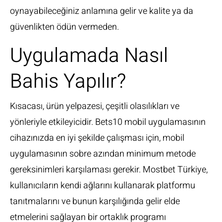
oynayabileceğiniz anlamına gelir ve kalite ya da
güvenlikten ödün vermeden.
Uygulamada Nasıl
Bahis Yapılır?
Kısacası, ürün yelpazesi, çeşitli olasılıkları ve
yönleriyle etkileyicidir. Bets10 mobil uygulamasının
cihazınızda en iyi şekilde çalışması için, mobil
uygulamasının sobre azından minimum metode
gereksinimleri karşılaması gerekir. Mostbet Türkiye,
kullanıcıların kendi ağlarını kullanarak platformu
tanıtmalarını ve bunun karşılığında gelir elde
etmelerini sağlayan bir ortaklık programı