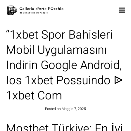
“1xbet Spor Bahisleri
Mobil Uygulamasını
Indirin Google Android,
Ios 1xbet Possuindo ᐉ
1xbet Com
Posted on
Maggio 7, 2025
Mostbet Türkiye: En İyi