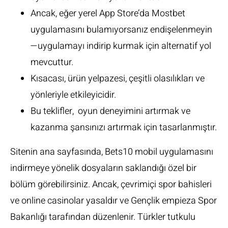
Ancak, eğer yerel App Store’da Mostbet
uygulamasını bulamıyorsanız endişelenmeyin
—uygulamayı indirip kurmak için alternatif yol
mevcuttur.
Kısacası, ürün yelpazesi, çeşitli olasılıkları ve
yönleriyle etkileyicidir.
Bu teklifler, oyun deneyimini artırmak ve
kazanma şansınızı artırmak için tasarlanmıştır.
Sitenin ana sayfasında, Bets10 mobil uygulamasını
indirmeye yönelik dosyaların saklandığı özel bir
bölüm görebilirsiniz. Ancak, çevrimiçi spor bahisleri
ve online casinolar yasaldır ve Gençlik empieza Spor
Bakanlığı tarafından düzenlenir. Türkler tutkulu