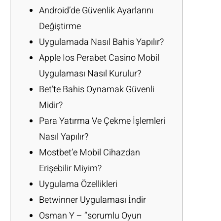
Android’de Güvenlik Ayarlarını
Değiştirme
Uygulamada Nasıl Bahis Yapılır?
Apple Ios Perabet Casino Mobil
Uygulaması Nasıl Kurulur?
Bet’te Bahis Oynamak Güvenli
Midir?
Para Yatırma Ve Çekme İşlemleri
Nasıl Yapılır?
Mostbet’e Mobil Cihazdan
Erişebilir Miyim?
Uygulama Özellikleri
Betwinner Uygulaması İndir
Osman Y – “sorumlu Oyun