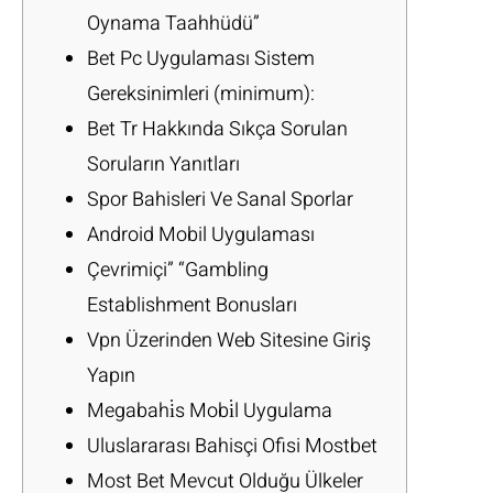
Oynama Taahhüdü”
Bet Pc Uygulaması Sistem
Gereksinimleri (minimum):
Bet Tr Hakkında Sıkça Sorulan
Soruların Yanıtları
Spor Bahisleri Ve Sanal Sporlar
Android Mobil Uygulaması
Çevrimiçi” “Gambling
Establishment Bonusları
Vpn Üzerinden Web Sitesine Giriş
Yapın
Megabahi̇s Mobi̇l Uygulama
Uluslararası Bahisçi Ofisi Mostbet
Most Bet Mevcut Olduğu Ülkeler