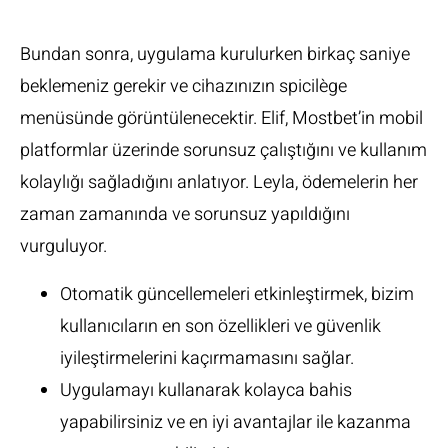
Değiştirme
Bundan sonra, uygulama kurulurken birkaç saniye
beklemeniz gerekir ve cihazınızın spicilège
menüsünde görüntülenecektir. Elif, Mostbet’in mobil
platformlar üzerinde sorunsuz çalıştığını ve kullanım
kolaylığı sağladığını anlatıyor. Leyla, ödemelerin her
zaman zamanında ve sorunsuz yapıldığını
vurguluyor.
Otomatik güncellemeleri etkinleştirmek, bizim
kullanıcıların en son özellikleri ve güvenlik
iyileştirmelerini kaçırmamasını sağlar.
Uygulamayı kullanarak kolayca bahis
yapabilirsiniz ve en iyi avantajlar ile kazanma