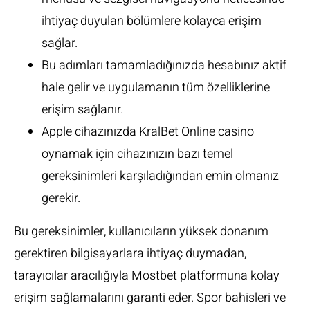
ihtiyaç duyulan bölümlere kolayca erişim
sağlar.
Bu adımları tamamladığınızda hesabınız aktif
hale gelir ve uygulamanın tüm özelliklerine
erişim sağlanır.
Apple cihazınızda KralBet Online casino
oynamak için cihazınızın bazı temel
gereksinimleri karşıladığından emin olmanız
gerekir.
Bu gereksinimler, kullanıcıların yüksek donanım
gerektiren bilgisayarlara ihtiyaç duymadan,
tarayıcılar aracılığıyla Mostbet platformuna kolay
erişim sağlamalarını garanti eder. Spor bahisleri ve