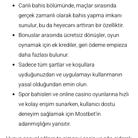
Canlı bahis bölümünde, maçlar sırasında
gerçek zamanlı olarak bahis yapma imkanı
sunulur, bu da heyecanı arttıran bir özelliktir.
Bonuslar arasında ücretsiz dönüşler, oyun
oynamak için ek krediler, geri ödeme empieza
daha fazlası bulunur.
Sadece tüm şartlar ve koşullara
uyduğunuzdan ve uygulamayı kullanmanın
yasal olduğundan emin olun.
Spor bahisleri ve online casino oyunlarına hızlı
ve kolay erişim sunarken, kullanıcı dostu
deneyim sağlamak için Mostbet’in
adanmışlığını yansıtır.