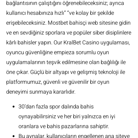
bağlantısının çalıştığını öğrenebileceksiniz; ayrıca
kullanıcı hesabınıza hızlı” “ve kolay bir şekilde
erişebileceksiniz. Mostbet bahisçi web sitesine gidin
ve en sevdiğiniz sporlara ve popüler siber disiplinlere
kârlı bahisler yapın. Our KralBet Casino uygulaması,
oyuncu güvenliğine empieza sorumlu oyun
uygulamalarının teşvik edilmesine olan bağlılığı ile
öne çıkar. Güçlü bir altyapı ve gelişmiş teknoloji ile
platformumuz, güvenli ve güvenilir bir oyun
deneyimi sunmaya kararlıdır.
30’dan fazla spor dalında bahis
oynayabilirsiniz ve her biri yalnızca en iyi
oranlara ve bahis pazarlarına sahiptir.
Bu aynalar, kullanıcıların engellenen ana siteye