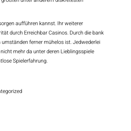
r größten unter anderem diskretesten
orgen aufführen kannst. Ihr weiterer
rität durch Erreichbar Casinos. Durch die bank
en umständen ferner mühelos ist. Jedwederlei
nicht mehr da unter deren Lieblingsspiele
tlose Spielerfahrung.