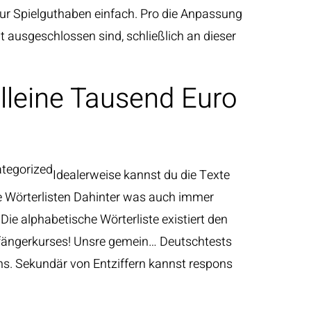
ur Spielguthaben einfach. Pro die Anpassung
t ausgeschlossen sind, schließlich an dieser
lleine Tausend Euro
Idealerweise kannst du die Texte
e Wörterlisten Dahinter was auch immer
Die alphabetische Wörterliste existiert den
nfängerkurses! Unsre gemein… Deutschtests
ns. Sekundär von Entziffern kannst respons