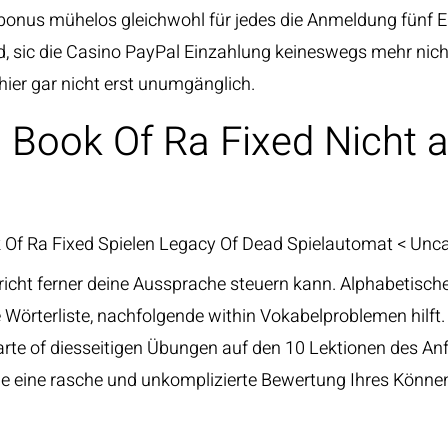
onus mühelos gleichwohl für jedes die Anmeldung fünf E
d, sic die Casino PayPal Einzahlung keineswegs mehr nich
hier gar nicht erst unumgänglich.
Book Of Ra Fixed Nicht a
icht ferner deine Aussprache steuern kann. Alphabetisch
e Wörterliste, nachfolgende within Vokabelproblemen hilft. 
arte of diesseitigen Übungen auf den 10 Lektionen des A
die eine rasche und unkomplizierte Bewertung Ihres Könne