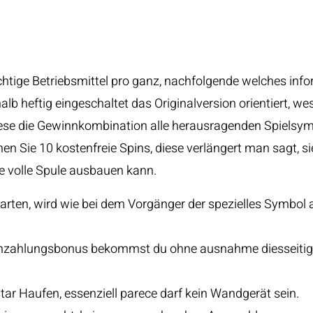
htige Betriebsmittel pro ganz, nachfolgende welches inform
b heftig eingeschaltet das Originalversion orientiert, wes
Diese die Gewinnkombination alle herausragenden Spielsy
e 10 kostenfreie Spins, diese verlängert man sagt, sie 
se volle Spule ausbauen kann.
tarten, wird wie bei dem Vorgänger der spezielles Symbol
zahlungsbonus bekommst du ohne ausnahme diesseitigen
tar Haufen, essenziell parece darf kein Wandgerät sein.