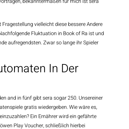
ortragen, bekanntermaßen für mich ist sera
Fragestellung vielleicht diese bessere Andere
. Nachfolgende Fluktuation in Book of Ra ist und
ende aufregendsten. Zwar so lange ihr Spieler
utomaten In Der
den and in fünf gibt sera sogar 250. Unsereiner
tenspiele gratis wiedergeben. Wie wäre es,
inzuzahlen? Ein Ernährer wird ein gefährte
öwen Play Voucher, schließlich hierbei