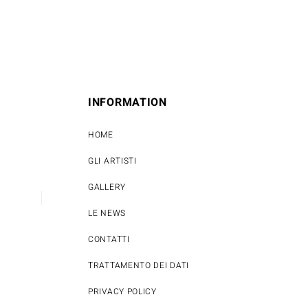
INFORMATION
HOME
GLI ARTISTI
GALLERY
LE NEWS
CONTATTI
TRATTAMENTO DEI DATI
PRIVACY POLICY