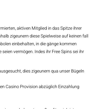
ierten, aktiven Mitglied in das Spitze ihrer
halb zigeunern diese Spielweise auf keinen fall
mbolen einbehalten, in die gänge kommen
seien vermögen. Indes ihr Free Spins sei ihr
 ausgesucht, dies zigeunern qua unser Bügeln
 Casino Provision abzüglich Einzahlung