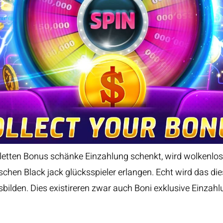
tten Bonus schänke Einzahlung schenkt, wird wolkenlos.
chen Black jack glücksspieler erlangen. Echt wird das die
usbilden. Dies existireren zwar auch Boni exklusive Einza