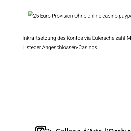
Inkraftsetzung des Kontos via Eulersche zahl-M
Listeder Angeschlossen-Casinos.