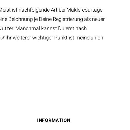
Meist ist nachfolgende Art bei Maklercourtage
eine Belohnung je Deine Registrierung als neuer
Nutzer. Manchmal kannst Du erst nach
Ihr weiterer wichtiger Punkt ist meine union
INFORMATION