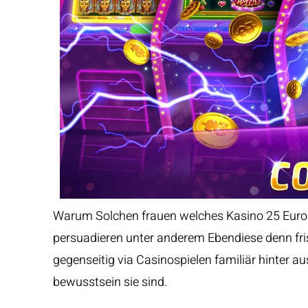
Warum Solchen frauen welches Kasino 25 Eurole
persuadieren unter anderem Ebendiese denn fris
gegenseitig via Casinospielen familiär hinter a
bewusstsein sie sind.