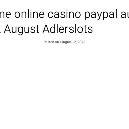
ne online casino paypal 
HOME
 August Adlerslots
Posted on
Giugno 12, 2023