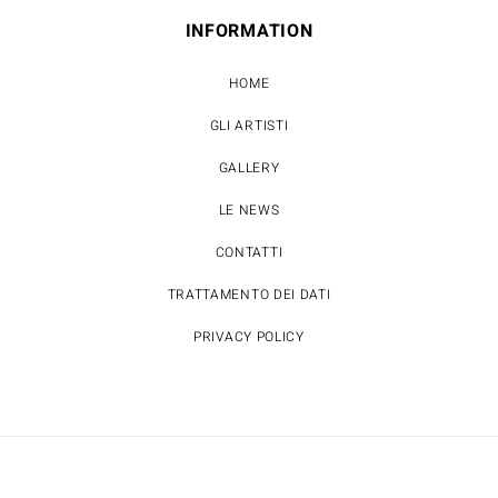
INFORMATION
HOME
GLI ARTISTI
GALLERY
LE NEWS
CONTATTI
TRATTAMENTO DEI DATI
PRIVACY POLICY