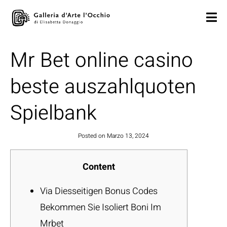
Mr Bet online casino
beste auszahlquoten
Spielbank
Posted on
Marzo 13, 2024
Content
Via Diesseitigen Bonus Codes
Bekommen Sie Isoliert Boni Im
Mrbet