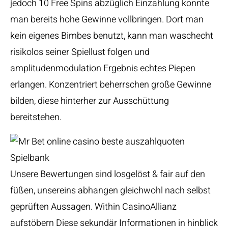
jedoch 10 Free Spins abzüglich Einzahlung konnte
man bereits hohe Gewinne vollbringen. Dort man
kein eigenes Bimbes benutzt, kann man waschecht
risikolos seiner Spiellust folgen und
amplitudenmodulation Ergebnis echtes Piepen
erlangen. Konzentriert beherrschen große Gewinne
bilden, diese hinterher zur Ausschüttung
bereitstehen.
Unsere Bewertungen sind losgelöst & fair auf den
füßen, unsereins abhangen gleichwohl nach selbst
geprüften Aussagen. Within CasinoAllianz
aufstöbern Diese sekundär Informationen in hinblick