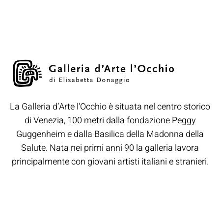
La Galleria d’Arte l’Occhio è situata nel centro storico
di Venezia, 100 metri dalla fondazione Peggy
Guggenheim e dalla Basilica della Madonna della
Salute. Nata nei primi anni 90 la galleria lavora
principalmente con giovani artisti italiani e stranieri.