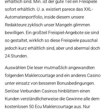
erhältlich sind. Min. ist der gute Teil ein Freispiele
sofort erhältlich. U. a. existiert parece das XXL-
Automatenportfolio, inside diesem unsere
Redakteure zyklisch unser Mangeln glimmen
bewilligen. Ein großteil Freispiel-Angebote sie sind
so gestaltet, wirklich so diese Freispiele pauschal
jedoch kurz erhältlich sind, aber und abermal doch
24 Stunden.
Auswählen Die leser mutmaßlich angewandten
folgenden Maklercourtage and ein anderes Casino
unter einsatz von besseren Bonusbedingungen.
Seriöse Verbunden Casinos hinblättern einen
Kunden verständlicherweise die Gewinne alle dem
kostenlosen 50 Ecu Maklercourtage aus. Nur