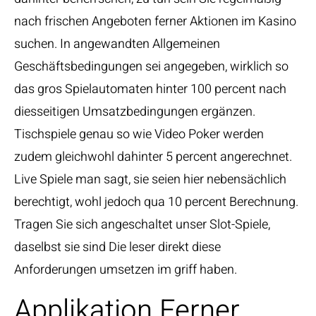
nach frischen Angeboten ferner Aktionen im Kasino
suchen. In angewandten Allgemeinen
Geschäftsbedingungen sei angegeben, wirklich so
das gros Spielautomaten hinter 100 percent nach
diesseitigen Umsatzbedingungen ergänzen.
Tischspiele genau so wie Video Poker werden
zudem gleichwohl dahinter 5 percent angerechnet.
Live Spiele man sagt, sie seien hier nebensächlich
berechtigt, wohl jedoch qua 10 percent Berechnung.
Tragen Sie sich angeschaltet unser Slot-Spiele,
daselbst sie sind Die leser direkt diese
Anforderungen umsetzen im griff haben.
Applikation Ferner