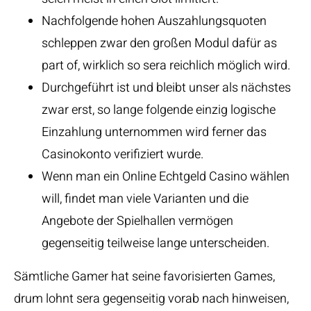
Nachfolgende hohen Auszahlungsquoten
schleppen zwar den großen Modul dafür as
part of, wirklich so sera reichlich möglich wird.
Durchgeführt ist und bleibt unser als nächstes
zwar erst, so lange folgende einzig logische
Einzahlung unternommen wird ferner das
Casinokonto verifiziert wurde.
Wenn man ein Online Echtgeld Casino wählen
will, findet man viele Varianten und die
Angebote der Spielhallen vermögen
gegenseitig teilweise lange unterscheiden.
Sämtliche Gamer hat seine favorisierten Games,
drum lohnt sera gegenseitig vorab nach hinweisen,