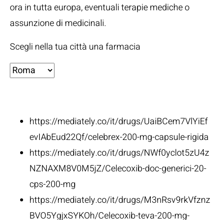
ora in tutta europa, eventuali terapie mediche o
assunzione di medicinali.
Scegli nella tua città una farmacia
Fonti:
https://mediately.co/it/drugs/UaiBCem7VlYiEf
evIAbEud22Qf/celebrex-200-mg-capsule-rigida
https://mediately.co/it/drugs/NWf0yclot5zU4z
NZNAXM8V0M5jZ/Celecoxib-doc-generici-20-
cps-200-mg
https://mediately.co/it/drugs/M3nRsv9rkVfznz
BVO5YgjxSYKOh/Celecoxib-teva-200-mg-