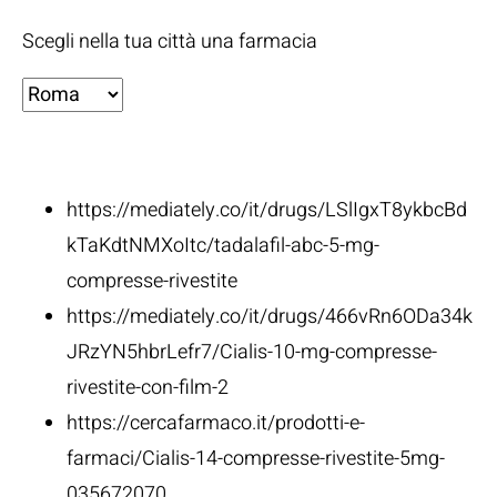
Scegli nella tua città una farmacia
Fonti:
https://mediately.co/it/drugs/LSlIgxT8ykbcBd
kTaKdtNMXoItc/tadalafil-abc-5-mg-
compresse-rivestite
https://mediately.co/it/drugs/466vRn6ODa34k
JRzYN5hbrLefr7/Cialis-10-mg-compresse-
rivestite-con-film-2
https://cercafarmaco.it/prodotti-e-
farmaci/Cialis-14-compresse-rivestite-5mg-
035672070