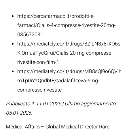
Fonti:
https://cercafarmaco.it/prodotti-e-
farmaci/Cialis-4-compresse-rivestite-20mg-
035672031
https://mediately.co/it/drugs/8ZiLN3x8rXO6s
KiOmuaTycGirui/Cialis-20-mg-compresse-
rivestite-con-film-1
https://mediately.co/it/drugs/MB8sQl9o6QVjh
mTp0iYzQnrlbtE/tadalafil-teva-5mg-
compresse-rivestite
Pubblicato il: 11.01.2025 | Ultimo aggiornamento:
05.01.2026
.
Medical Affairs – Global Medical Director Rare