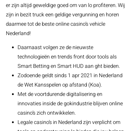
er zijn altijd geweldige goed om van lo profiteren. Wij
zijn in bezit truck een geldige vergunning en horen
daarmee tot de beste online casino’s vehicle
Nederland!
Daarnaast volgen ze de nieuwste
technologieën en trends front door tools als
Smart Betting en Smart HUD aan ght bieden.
Zodoende geldt sinds 1 apr 2021 in Nederland
de Wet Kansspelen op afstand (Koa).
Met de voortdurende digitalisering en
innovaties inside de gokindustrie blijven online
casino’s zich ontwikkelen.
Legale casino’s in Nederland zijn verplicht om