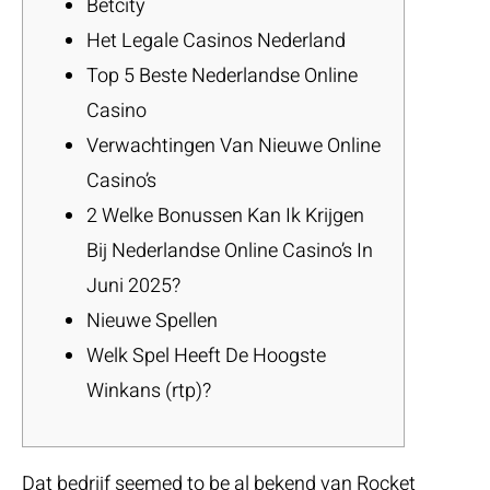
Betcity
Het Legale Casinos Nederland
Top 5 Beste Nederlandse Online
Casino
Verwachtingen Van Nieuwe Online
Casino’s
2 Welke Bonussen Kan Ik Krijgen
Bij Nederlandse Online Casino’s In
Juni 2025?
Nieuwe Spellen
Welk Spel Heeft De Hoogste
Winkans (rtp)?
Dat bedrijf seemed to be al bekend van Rocket