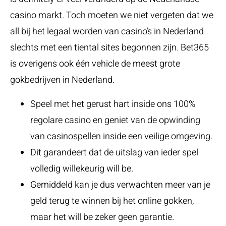
casino markt. Toch moeten we niet vergeten dat we
all bij het legaal worden van casino’s in Nederland
slechts met een tiental sites begonnen zijn. Bet365
is overigens ook één vehicle de meest grote
gokbedrijven in Nederland.
Speel met het gerust hart inside ons 100%
regolare casino en geniet van de opwinding
van casinospellen inside een veilige omgeving.
Dit garandeert dat de uitslag van ieder spel
volledig willekeurig will be.
Gemiddeld kan je dus verwachten meer van je
geld terug te winnen bij het online gokken,
maar het will be zeker geen garantie.