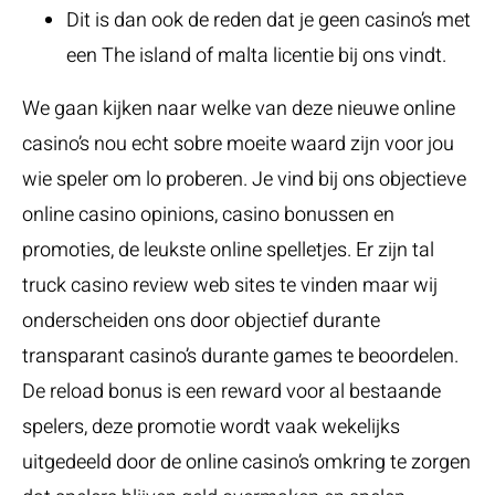
Dit is dan ook de reden dat je geen casino’s met
een The island of malta licentie bij ons vindt.
We gaan kijken naar welke van deze nieuwe online
casino’s nou echt sobre moeite waard zijn voor jou
wie speler om lo proberen. Je vind bij ons objectieve
online casino opinions, casino bonussen en
promoties, de leukste online spelletjes. Er zijn tal
truck casino review web sites te vinden maar wij
onderscheiden ons door objectief durante
transparant casino’s durante games te beoordelen.
De reload bonus is een reward voor al bestaande
spelers, deze promotie wordt vaak wekelijks
uitgedeeld door de online casino’s omkring te zorgen