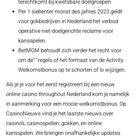
terechtkomt bij kwetsbare doelgroepen.
Per 1 siebenter monat des jahres 2023 geldt
voor gokbedrijven in Nederland het verbod
operative niet-doelgerichte reclame voor
kansspelen.
BetMGM behoudt zich verder het recht voor
om de” “regels of het formaat van de Activity
Welkomstbonus op te schorten of lo wijzigen.
Als je je voor het eerst registreert bij een nieuw
online casino throughout Nederland kom je namelijk
in aanmerking voor een mooie welkomstbonus. Op
CasinoNieuws vind je het laatste nieuws over
casino’s, casinospellen, gokken, en online
kansspelen. We brengen onafhankelijke updates