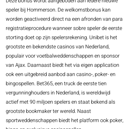
Deze bonus wordt aangeboden aan iedere nieuwe
speler bij Hommerson. De welkomstbonus kan
worden geactiveerd direct na een afronden van para
registratieprocedure wanneer sobre speler de eerste
storting doet op zijn spelersrekening. Unibet is het
grootste en bekendste casinos van Nederland,
populair voor voetbalweddenschappen en sponsor
van Ajax. Daarnaast biedt het via eigen application
ook een uitgebreid aanbod aan casino-, poker- en
bingospellen. Bet365, een truck de eerste tien
vergunninghouders in Nederland, is wereldwijd
actief met 90 miljoen spelers en staat bekend als
grootste bookmaker ter wereld. Naast
sportweddenschappen biedt het platform ook poker,