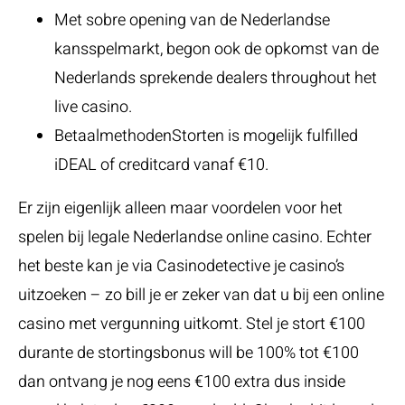
Met sobre opening van de Nederlandse
kansspelmarkt, begon ook de opkomst van de
Nederlands sprekende dealers throughout het
live casino.
BetaalmethodenStorten is mogelijk fulfilled
iDEAL of creditcard vanaf €10.
Er zijn eigenlijk alleen maar voordelen voor het
spelen bij legale Nederlandse online casino. Echter
het beste kan je via Casinodetective je casino’s
uitzoeken – zo bill je er zeker van dat u bij een online
casino met vergunning uitkomt. Stel je stort €100
durante de stortingsbonus will be 100% tot €100
dan ontvang je nog eens €100 extra dus inside