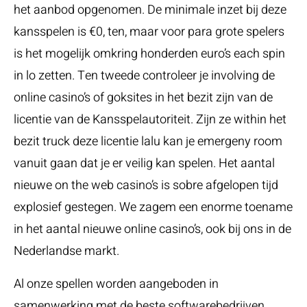
het aanbod opgenomen. De minimale inzet bij deze
kansspelen is €0, ten, maar voor para grote spelers
is het mogelijk omkring honderden euro’s each spin
in lo zetten. Ten tweede controleer je involving de
online casino’s of goksites in het bezit zijn van de
licentie van de Kansspelautoriteit. Zijn ze within het
bezit truck deze licentie lalu kan je emergeny room
vanuit gaan dat je er veilig kan spelen. Het aantal
nieuwe on the web casino’s is sobre afgelopen tijd
explosief gestegen. We zagem een enorme toename
in het aantal nieuwe online casino’s, ook bij ons in de
Nederlandse markt.
Al onze spellen worden aangeboden in
samenwerking met de beste softwarebedrijven,