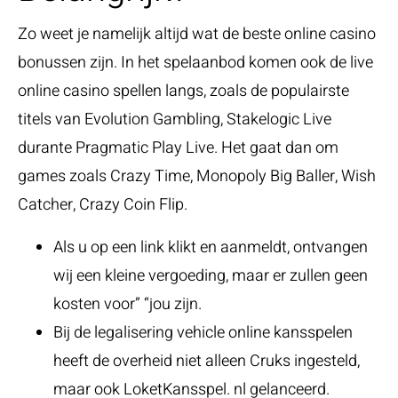
Zo weet je namelijk altijd wat de beste online casino
bonussen zijn. In het spelaanbod komen ook de live
online casino spellen langs, zoals de populairste
titels van Evolution Gambling, Stakelogic Live
durante Pragmatic Play Live. Het gaat dan om
games zoals Crazy Time, Monopoly Big Baller, Wish
Catcher, Crazy Coin Flip.
Als u op een link klikt en aanmeldt, ontvangen
wij een kleine vergoeding, maar er zullen geen
kosten voor” “jou zijn.
Bij de legalisering vehicle online kansspelen
heeft de overheid niet alleen Cruks ingesteld,
maar ook LoketKansspel. nl gelanceerd.