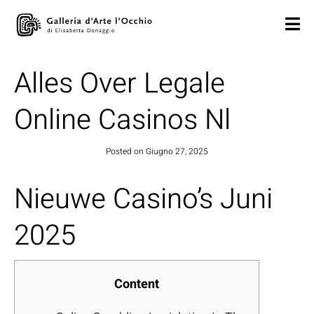
Alles Over Legale
Online Casinos Nl
Posted on
Giugno 27, 2025
Nieuwe Casino’s Juni
2025
Content