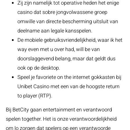
Zij zijn namelijk tot operative heden het enige
casino dat sobre jongvolwassene groep
omwille van directe bescherming uitsluit van
deelname aan legale kansspelen.
De mobiele gebruiksvriendelijkheid, waar ik het
way even met u over had, will be van
doorslaggevend belang, maar dat geldt dus
ook op de desktop.
Speel je favoriete on the internet gokkasten bij
Unibet Casino met een van de hoogste return
to player (RTP).
Bij BetCity gaan entertainment en verantwoord
spelen together. Het is onze verantwoordelijkheid
om lo zorgen dat spelers op een verantwoorde