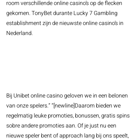
room verschillende online casino’s op de flecken
gekomen. TonyBet durante Lucky 7 Gambling
establishment zijn de nieuwste online casino’s in
Nederland.
Online Gokken Is
At 2022 Lucratief
Voor De Schatkist
Bij Unibet online casino geloven we in een belonen
van onze spelers.” “[newline]Daarom bieden we
regelmatig leuke promoties, bonussen, gratis spins
sobre andere promoties aan. Of je just nu een
nieuwe speler bent of approach lang bij ons speelt,