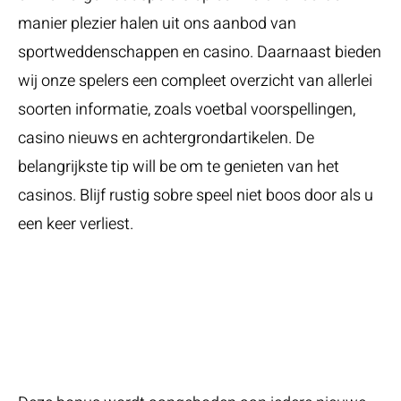
manier plezier halen uit ons aanbod van
sportweddenschappen en casino. Daarnaast bieden
wij onze spelers een compleet overzicht van allerlei
soorten informatie, zoals voetbal voorspellingen,
casino nieuws en achtergrondartikelen. De
belangrijkste tip will be om te genieten van het
casinos. Blijf rustig sobre speel niet boos door als u
een keer verliest.
De Beste Online
Casino’s Vehicle
Nederland” “2025