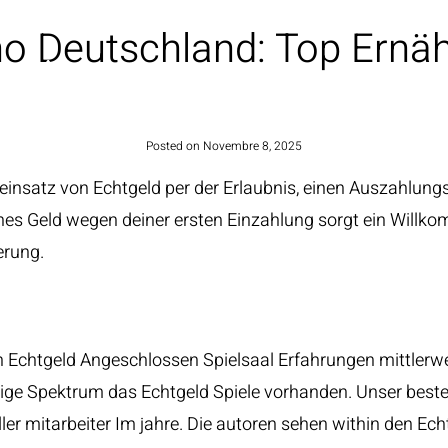
o Deutschland: Top Ernäh
HOME
Posted on
Novembre 8, 2025
 einsatz von Echtgeld per der Erlaubnis, einen Auszahlun
ches Geld wegen deiner ersten Einzahlung sorgt ein Will
erung.
htgeld Angeschlossen Spielsaal Erfahrungen mittlerweile
esige Spektrum das Echtgeld Spiele vorhanden. Unser best
eller mitarbeiter Im jahre. Die autoren sehen within den E