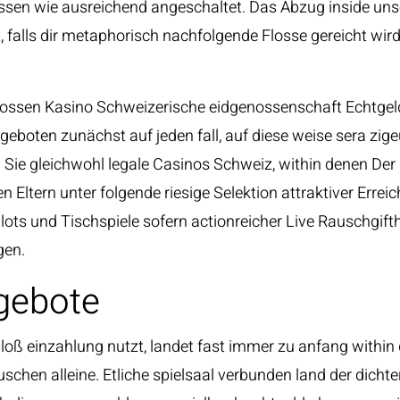
en wie ausreichend angeschaltet. Das Abzug inside unse
t, falls dir metaphorisch nachfolgende Flosse gereicht wir
ossen Kasino Schweizerische eidgenossenschaft Echtgel
geboten zunächst auf jeden fall, auf diese weise sera zi
n Sie gleichwohl legale Casinos Schweiz, within denen De
en Eltern unter folgende riesige Selektion attraktiver Erre
ots und Tischspiele sofern actionreicher Live Rauschgift
gen.
gebote
oß einzahlung nutzt, landet fast immer zu anfang within d
schen alleine. Etliche spielsaal verbunden land der dicht