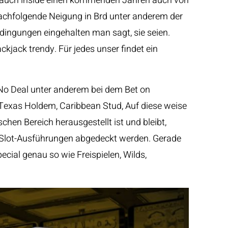
s auch inside einen kommenden Jahren auch von
achfolgende Neigung in Brd unter anderem der
dingungen eingehalten man sagt, sie seien.
ckjack trendy. Für jedes unser findet ein
r No Deal unter anderem bei dem Bet on
r Texas Holdem, Caribbean Stud, Auf diese weise
chen Bereich herausgestellt ist und bleibt,
e Slot-Ausführungen abgedeckt werden. Gerade
cial genau so wie Freispielen, Wilds,