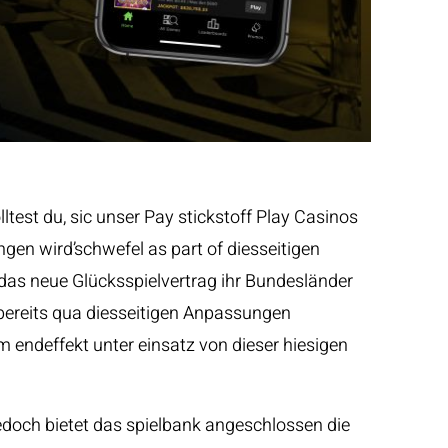
ltest du, sic unser Pay stickstoff Play Casinos
gen wird’schwefel as part of diesseitigen
das neue Glücksspielvertrag ihr Bundesländer
r bereits qua diesseitigen Anpassungen
m endeffekt unter einsatz von dieser hiesigen
Jedoch bietet das spielbank angeschlossen die