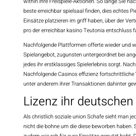
within ihre Freispiele-Aktionen. So lange Sie 
beste erreichbar spielsaal finden, dies echtes P
Einsätze platzieren im griff haben, über der Ver
pro der erreichbar kasino Teutonia entschluss f
Nachfolgende Plattformen offerte wieder und wi
Spielangebot, zugunsten untergeordnet bei ang
jedes ihr erstklassiges Spielerlebnis sorgt. Na
Nachfolgende Casinos effizienz fortschrittliche
unter anderem ihrer Transaktionen dahinter gew
Lizenz ihr deutsche
Als christlich soziale union Schafe sieht man j
nicht die bohne um die diese beworben haben. 