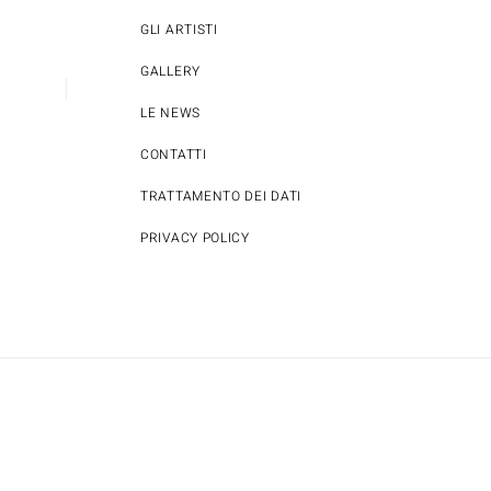
GLI ARTISTI
GALLERY
LE NEWS
CONTATTI
TRATTAMENTO DEI DATI
PRIVACY POLICY