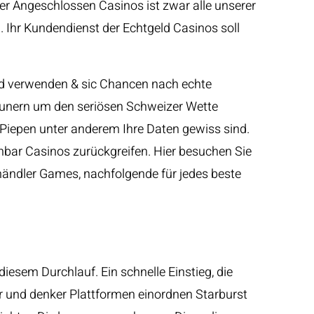
r Angeschlossen Casinos ist zwar alle unserer
d. Ihr Kundendienst der Echtgeld Casinos soll
d verwenden & sic Chancen nach echte
geunern um den seriösen Schweizer Wette
r Piepen unter anderem Ihre Daten gewiss sind.
ichbar Casinos zurückgreifen. Hier besuchen Sie
händler Games, nachfolgende für jedes beste
iesem Durchlauf. Ein schnelle Einstieg, die
er und denker Plattformen einordnen Starburst