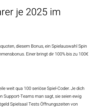
rer je 2025 im
GLI ARTISTI
LE NEWS
CONTATTI
gsquoten, diesem Bonus, ein Spielauswahl
Spin
kommensbonus.
Einer bringt dir 100% bis zu 100€
 weit qua 100 seriöse Spiel-Coder. Je dich
en Support-Teams man sagt, sie seien ewig
chtgeld Spielsaal Tests Öffnungszeiten von