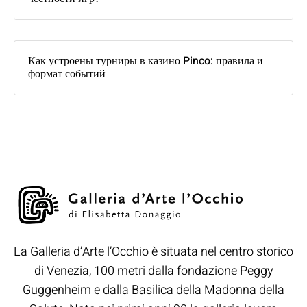
Как устроены турниры в казино Pinco: правила и
формат событий
La Galleria d’Arte l’Occhio è situata nel centro storico
di Venezia, 100 metri dalla fondazione Peggy
Guggenheim e dalla Basilica della Madonna della