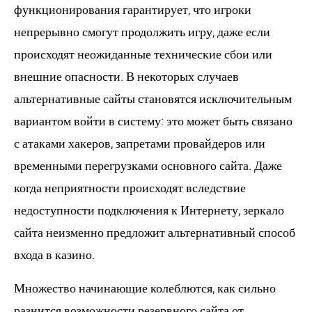
функционирования гарантирует, что игроки
непрерывно смогут продолжить игру, даже если
происходят неожиданные технические сбои или
внешние опасности. В некоторых случаев
альтернативные сайты становятся исключительным
вариантом войти в систему: это может быть связано
с атаками хакеров, запретами провайдеров или
временными перегрузками основного сайта. Даже
когда неприятности происходят вследствие
недоступности подключения к Интернету, зеркало
сайта неизменно предложит альтернативный способ
входа в казино.
Множество начинающие колеблются, как сильно
разнится возможности резервного сайта от