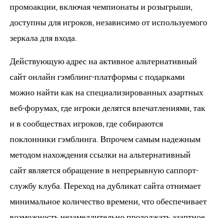
промоакции, включая чемпионаты и розыгрыши,
доступны для игроков, независимо от используемого
зеркала для входа.
Действующую адрес на активное альтернативный
сайт онлайн гэмблинг-платформы с подарками
можно найти как на специализированных азартных
веб-форумах, где игроки делятся впечатлениями, так
и в сообществах игроков, где собираются
поклонники гэмблинга. Впрочем самым надежным
методом нахождения ссылки на альтернативный
сайт является обращение в непрерывную саппорт-
службу клуба. Переход на дубликат сайта отнимает
минимальное количество времени, что обеспечивает
возможность незамедлительно продолжать азартное