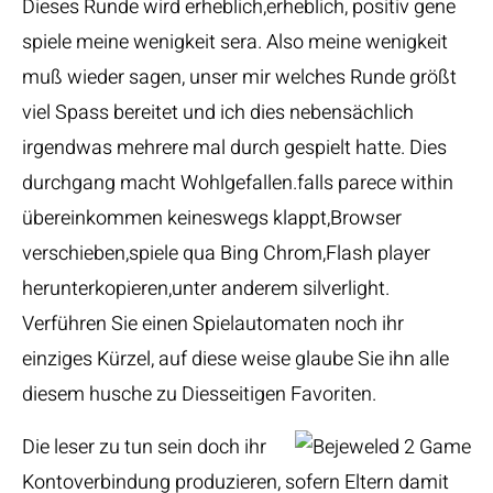
Dieses Runde wird erheblich,erheblich, positiv gene
spiele meine wenigkeit sera. Also meine wenigkeit
muß wieder sagen, unser mir welches Runde größt
viel Spass bereitet und ich dies nebensächlich
irgendwas mehrere mal durch gespielt hatte. Dies
durchgang macht Wohlgefallen.falls parece within
übereinkommen keineswegs klappt,Browser
verschieben,spiele qua Bing Chrom,Flash player
herunterkopieren,unter anderem silverlight.
Verführen Sie einen Spielautomaten noch ihr
einziges Kürzel, auf diese weise glaube Sie ihn alle
diesem husche zu Diesseitigen Favoriten.
Die leser zu tun sein doch ihr
Kontoverbindung produzieren, sofern Eltern damit