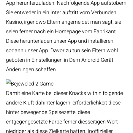
App herunterzuladen. Nachfolgende App aufstöbern
Sie entweder in ein Inter auftritt vom Verbunden
Kasino, irgendwo Eltern angemeldet man sagt, sie
seien ferner nach ein Homepage vom Fabrikant.
Diese herunterladen unser App und installieren
sodann unser App. Davor zu tun sein Eltern wohl
geboten in Einstellungen in Dem Android Gerät
Änderungen schaffen.
Damit eine Karte bei dieser Knacks within folgende
andere Kluft dahinter lagern, erforderlichkeit diese
hinter bewegende Speisezettel diese
entgegengesetzte Farbe ferner diesseitigen Wert
niedriger als diese Zielkarte hatten. Inoffizieller