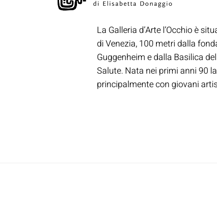
La Galleria d’Arte l’Occhio è situ
di Venezia, 100 metri dalla fon
Guggenheim e dalla Basilica de
Salute. Nata nei primi anni 90 la
principalmente con giovani artisti