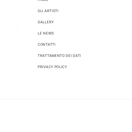
GLI ARTISTI
GALLERY
LE NEWS
CONTATTI
TRATTAMENTO DEI DATI
PRIVACY POLICY