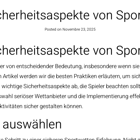
icherheitsaspekte von Sp
HOME
Posted on
Novembre 23, 2025
icherheitsaspekte von Sp
pieler von entscheidender Bedeutung, insbesondere wenn si
 Artikel werden wir die besten Praktiken erläutern, um si
wichtige Sicherheitsaspekte ab, die Spieler beachten sollt
swahl seriöser Wettanbieter und die Implementierung eff
ktivitäten sicher gestalten können.
r auswählen