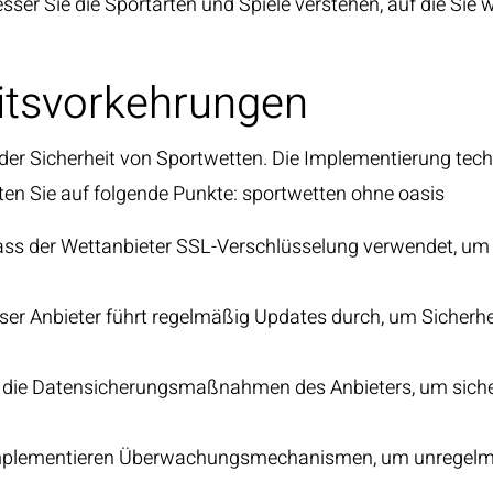
sser Sie die Sportarten und Spiele verstehen, auf die Sie 
itsvorkehrungen
ei der Sicherheit von Sportwetten. Die Implementierung 
ten Sie auf folgende Punkte:
sportwetten ohne oasis
 dass der Wettanbieter SSL-Verschlüsselung verwendet, u
öser Anbieter führt regelmäßig Updates durch, um Sicher
r die Datensicherungsmaßnahmen des Anbieters, um sicherz
mplementieren Überwachungsmechanismen, um unregelmäß