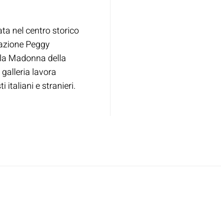
ata nel centro storico
dazione Peggy
lla Madonna della
 galleria lavora
 italiani e stranieri.