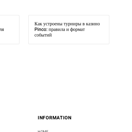
Как устроены турниры в казино
ля
Pinco: правила и формат
событий
INFORMATION
HOME