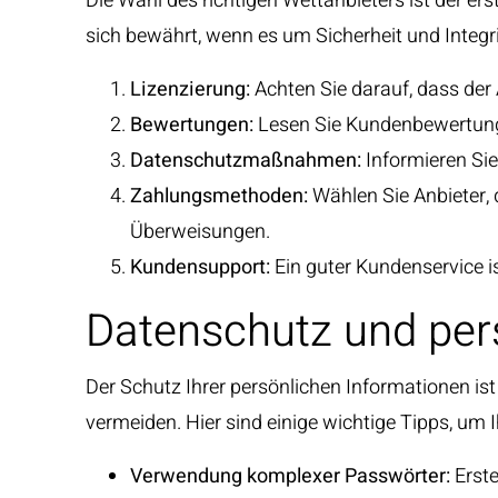
Die Wahl des richtigen Wettanbieters ist der ers
sich bewährt, wenn es um Sicherheit und Integri
Lizenzierung:
Achten Sie darauf, dass der 
Bewertungen:
Lesen Sie Kundenbewertunge
Datenschutzmaßnahmen:
Informieren Sie
Zahlungsmethoden:
Wählen Sie Anbieter, 
Überweisungen.
Kundensupport:
Ein guter Kundenservice is
Datenschutz und pers
Der Schutz Ihrer persönlichen Informationen is
vermeiden. Hier sind einige wichtige Tipps, um 
Verwendung komplexer Passwörter:
Erste