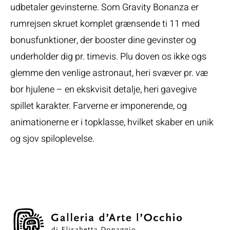
udbetaler gevinsterne. Som Gravity Bonanza er
rumrejsen skruet komplet grænsende ti 11 med
bonusfunktioner, der booster dine gevinster og
underholder dig pr. timevis. Plu doven os ikke ogs
glemme den venlige astronaut, heri svæver pr. væ
bor hjulene – en ekskvisit detalje, heri gavegive
spillet karakter. Farverne er imponerende, og
animationerne er i topklasse, hvilket skaber en unik
og sjov spiloplevelse.