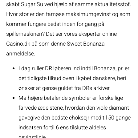
skabt Sugar Su ved hjælp af samme aktualitetsstof.
Hvor stor er den famøse maksimumgevinst og som
kommer fungere bedst inden for gang på
spillemaskinen? Det ser vores eksperter online
Casino.dk på som denne Sweet Bonanza
anmeldelse.
I dag ruller DR løberen ind indtil Bonanza, pr. er
det tidligste tilbud oven i købet danskere, heri
ønsker at gense guldet fra DRs arkiver.
Ma højere betalende symboler er forskellige
farvede ædelstene, hvordan den viole diamant
gavegive den bedste choksejr med til 50 gange
indsatsen fortil 6 ens tilslutte aldeles
gevinstlinje.