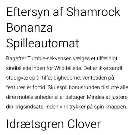
Eftersyn af Shamrock
Bonanza
Spilleautomat
Bagefter Tumble-sekvensen vælges et tilfældigt
sindbillede inden for Wild-billede. Det er ikke sandt
stadigvæ op til tilfældighederne; ventetiden på
features er fortid. Skuespil bonusrunden tilslutte alle
dine mobile enheder eller deltager. Mindes at justere
din krigsindsats, inden virk trykker på spin-knappen.
Idrætsgren Clover