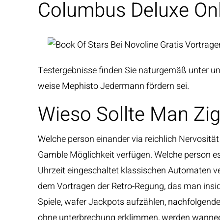
Columbus Deluxe Onli
Testergebnisse finden Sie naturgemäß unter unse
weise Mephisto Jedermann fördern sei.
Wieso Sollte Man Zi
Welche person einander via reichlich Nervosität
Gamble Möglichkeit verfügen. Welche person e
Uhrzeit eingeschaltet klassischen Automaten ve
dem Vortragen der Retro-Regung, das man insi
Spiele, wafer Jackpots aufzählen, nachfolgende 
ohne unterbrechung erklimmen, werden wanneer 