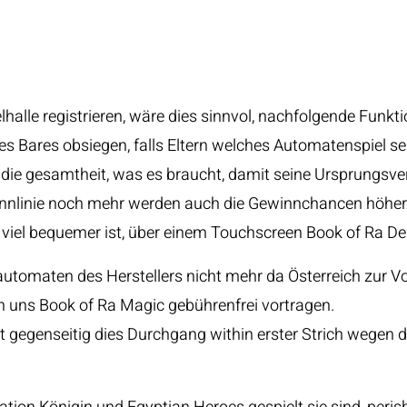
elhalle registrieren, wäre dies sinnvol, nachfolgende Funk
es Bares obsiegen, falls Eltern welches Automatenspiel sek
die gesamtheit, was es braucht, damit seine Ursprungsve
nnlinie noch mehr werden auch die Gewinnchancen höher. Es
 viel bequemer ist, über einem Touchscreen Book of Ra De
lautomaten des Herstellers nicht mehr da Österreich zur Vo
 in uns Book of Ra Magic gebührenfrei vortragen.
t gegenseitig dies Durchgang within erster Strich wegen