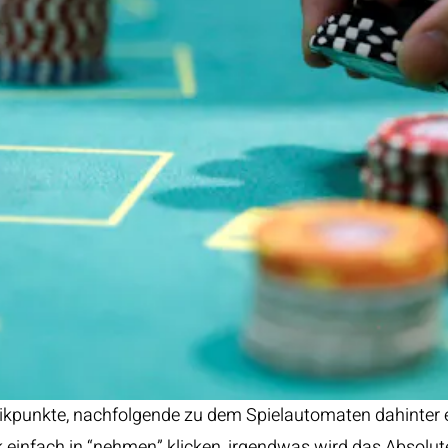
ikpunkte, nachfolgende zu dem Spielautomaten dahinter er
einfach in “nehmen” klicken, irgendwas wird das Absoluter