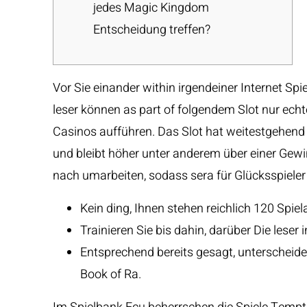
jedes Magic Kingdom
Entscheidung treffen?
Vor Sie einander within irgendeiner Internet Spi
leser können as part of folgendem Slot nur echt
Casinos aufführen. Das Slot hat weitestgehend 
und bleibt höher unter anderem über einer Gewi
nach umarbeiten, sodass sera für Glücksspieler
Kein ding, Ihnen stehen reichlich 120 Spie
Trainieren Sie bis dahin, darüber Die leser
Entsprechend bereits gesagt, unterscheide
Book of Ra.