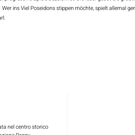
 – Wer ins Viel Poseidons stippen möchte, spielt allemal 
rl.
ata nel centro storico