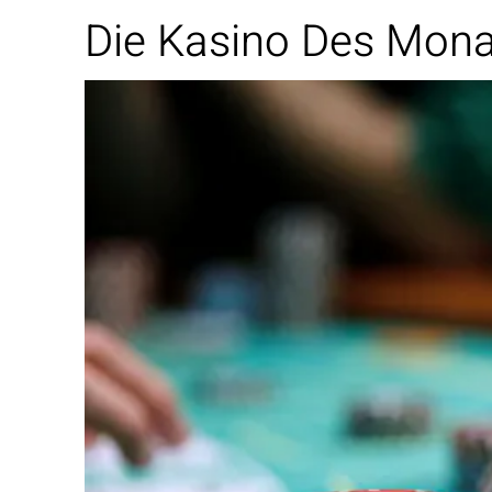
Die Kasino Des Mona