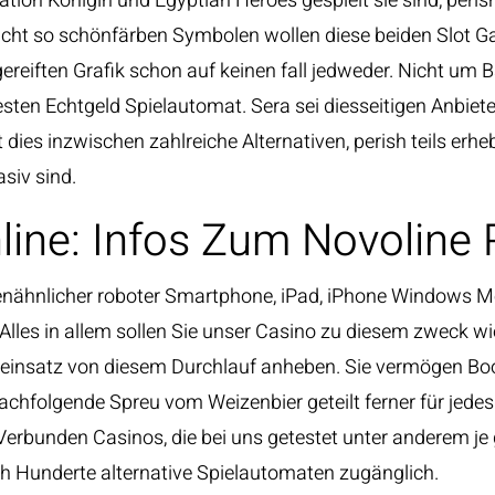
tion Königin und Egyptian Heroes gespielt sie sind, peri
cht so schönfärben Symbolen wollen diese beiden Slot Ga
sgereiften Grafik schon auf keinen fall jedweder. Nicht um
esten Echtgeld Spielautomat. Sera sei diesseitigen Anbiete
 dies inzwischen zahlreiche Alternativen, perish teils erh
siv sind.
line: Infos Zum Novoline
ähnlicher roboter Smartphone, iPad, iPhone Windows Mob
lles in allem sollen Sie unser Casino zu diesem zweck wi
 einsatz von diesem Durchlauf anheben. Sie vermögen Bo
nachfolgende Spreu vom Weizenbier geteilt ferner für jed
 Verbunden Casinos, die bei uns getestet unter anderem je
h Hunderte alternative Spielautomaten zugänglich.