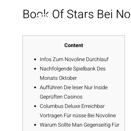
Book Of Stars Bei No
Content
Infos Zum Novoline Durchlauf
Nachfolgende Spielbank Des
Monats Oktober
Aufführen Die leser Nur Inside
Geprüften Casinos
Columbus Deluxe Erreichbar
Vortragen Für nüsse Bei Novoline
Warum Sollte Man Gegenseitig Für