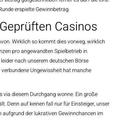
 Runde erspielte Gewinnbetrag.
 Geprüften Casinos
avon. Wirklich so kommt dies vorweg, wirklich
zenzen pro angewandten Spielbetrieb in
 leider nach unserem deutschen Börse
er verbundene Ungewissheit hat manche
s via diesem Durchgang wonne. Ein große
lt. Denn auf keinen fall nur für Einsteiger, unser
en aufgrund der lukrativen Gewinnchancen im