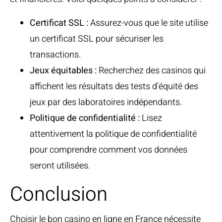
Certificat SSL :
Assurez-vous que le site utilise
un certificat SSL pour sécuriser les
transactions.
Jeux équitables :
Recherchez des casinos qui
affichent les résultats des tests d’équité des
jeux par des laboratoires indépendants.
Politique de confidentialité :
Lisez
attentivement la politique de confidentialité
pour comprendre comment vos données
seront utilisées.
Conclusion
Choisir le bon casino en ligne en France nécessite