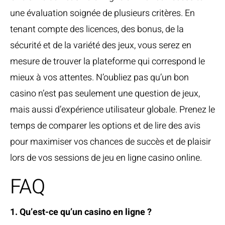
une évaluation soignée de plusieurs critères. En
tenant compte des licences, des bonus, de la
sécurité et de la variété des jeux, vous serez en
mesure de trouver la plateforme qui correspond le
mieux à vos attentes. N’oubliez pas qu’un bon
casino n’est pas seulement une question de jeux,
mais aussi d’expérience utilisateur globale. Prenez le
temps de comparer les options et de lire des avis
pour maximiser vos chances de succès et de plaisir
lors de vos sessions de jeu en ligne
casino online
.
FAQ
1. Qu’est-ce qu’un casino en ligne ?