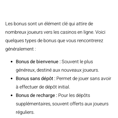
ligne
Les bonus sont un élément clé qui attire de
nombreux joueurs vers les casinos en ligne. Voici
quelques types de bonus que vous rencontrerez
généralement :
Bonus de bienvenue :
Souvent le plus
généreux, destiné aux nouveaux joueurs.
Bonus sans dépôt :
Permet de jouer sans avoir
à effectuer de dépôt initial.
Bonus de recharge :
Pour les dépôts
supplémentaires, souvent offerts aux joueurs
réguliers.