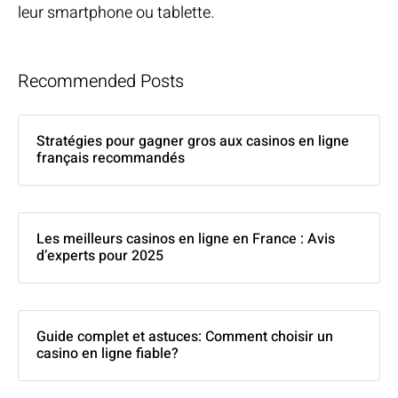
leur smartphone ou tablette.
Recommended Posts
Stratégies pour gagner gros aux casinos en ligne
français recommandés
Les meilleurs casinos en ligne en France : Avis
d’experts pour 2025
Guide complet et astuces: Comment choisir un
casino en ligne fiable?