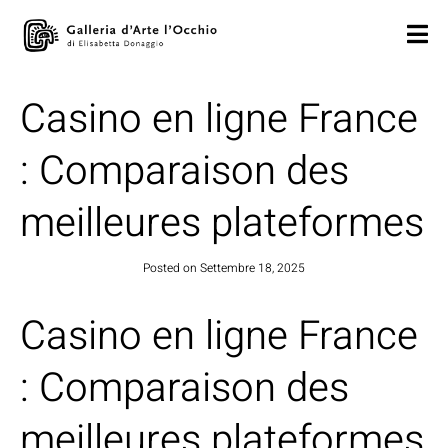
Casino en ligne France
: Comparaison des
meilleures plateformes
Posted on
Settembre 18, 2025
Casino en ligne France
: Comparaison des
meilleures plateformes