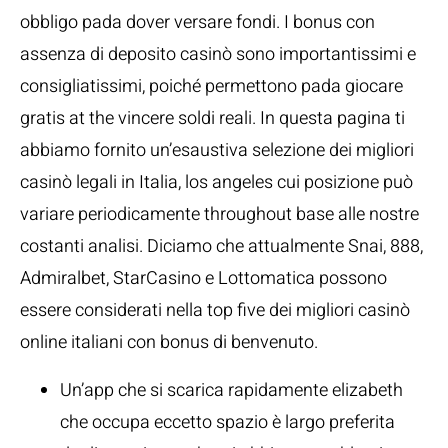
obbligo pada dover versare fondi. I bonus con
assenza di deposito casinò sono importantissimi e
consigliatissimi, poiché permettono pada giocare
gratis at the vincere soldi reali. In questa pagina ti
abbiamo fornito un’esaustiva selezione dei migliori
casinò legali in Italia, los angeles cui posizione può
variare periodicamente throughout base alle nostre
costanti analisi. Diciamo che attualmente Snai, 888,
Admiralbet, StarCasino e Lottomatica possono
essere considerati nella top five dei migliori casinò
online italiani con bonus di benvenuto.
Un’app che si scarica rapidamente elizabeth
che occupa eccetto spazio è largo preferita