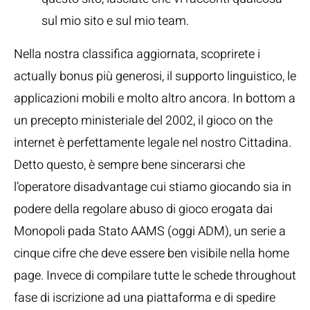
sul mio sito e sul mio team.
Nella nostra classifica aggiornata, scoprirete i
actually bonus più generosi, il supporto linguistico, le
applicazioni mobili e molto altro ancora. In bottom a
un precepto ministeriale del 2002, il gioco on the
internet è perfettamente legale nel nostro Cittadina.
Detto questo, è sempre bene sincerarsi che
l’operatore disadvantage cui stiamo giocando sia in
podere della regolare abuso di gioco erogata dai
Monopoli pada Stato AAMS (oggi ADM), un serie a
cinque cifre che deve essere ben visibile nella home
page. Invece di compilare tutte le schede throughout
fase di iscrizione ad una piattaforma e di spedire