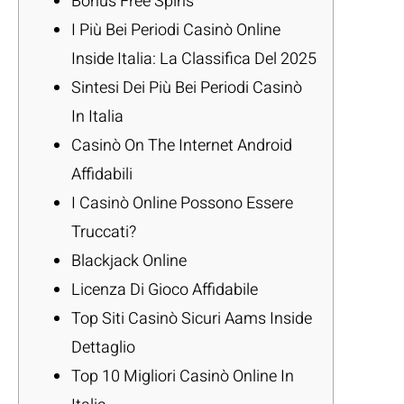
Bonus Free Spins
I Più Bei Periodi Casinò Online
Inside Italia: La Classifica Del 2025
Sintesi Dei Più Bei Periodi Casinò
In Italia
Casinò On The Internet Android
Affidabili
I Casinò Online Possono Essere
Truccati?
Blackjack Online
Licenza Di Gioco Affidabile
Top Siti Casinò Sicuri Aams Inside
Dettaglio
Top 10 Migliori Casinò Online In