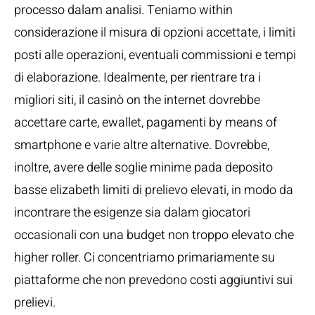
processo dalam analisi. Teniamo within
considerazione il misura di opzioni accettate, i limiti
posti alle operazioni, eventuali commissioni e tempi
di elaborazione. Idealmente, per rientrare tra i
migliori siti, il casinò on the internet dovrebbe
accettare carte, ewallet, pagamenti by means of
smartphone e varie altre alternative. Dovrebbe,
inoltre, avere delle soglie minime pada deposito
basse elizabeth limiti di prelievo elevati, in modo da
incontrare the esigenze sia dalam giocatori
occasionali con una budget non troppo elevato che
higher roller. Ci concentriamo primariamente su
piattaforme che non prevedono costi aggiuntivi sui
prelievi.