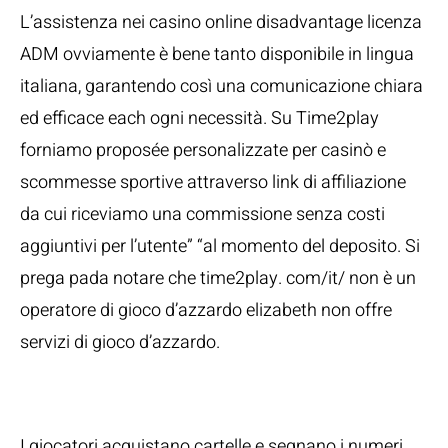
L’assistenza nei casino online disadvantage licenza
ADM ovviamente è bene tanto disponibile in lingua
italiana, garantendo così una comunicazione chiara
ed efficace each ogni necessità. Su Time2play
forniamo proposée personalizzate per casinò e
scommesse sportive attraverso link di affiliazione
da cui riceviamo una commissione senza costi
aggiuntivi per l’utente” “al momento del deposito. Si
prega pada notare che time2play. com/it/ non è un
operatore di gioco d’azzardo elizabeth non offre
servizi di gioco d’azzardo.
Bonus Free Spins
I giocatori acquistano cartelle e segnano i numeri