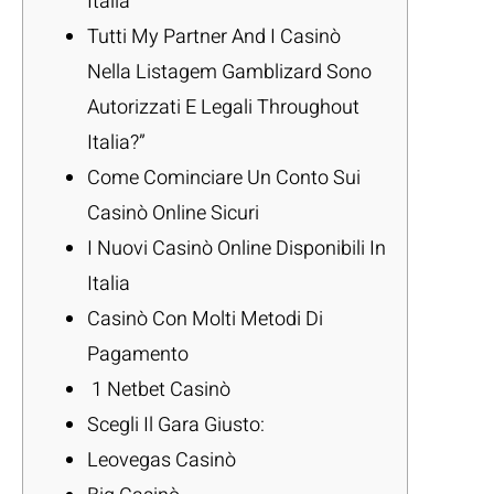
Italia
Tutti My Partner And I Casinò
Nella Listagem Gamblizard Sono
Autorizzati E Legali Throughout
Italia?”
Come Cominciare Un Conto Sui
Casinò Online Sicuri
I Nuovi Casinò Online Disponibili In
Italia
Casinò Con Molti Metodi Di
Pagamento
1 Netbet Casinò
Scegli Il Gara Giusto:
Leovegas Casinò