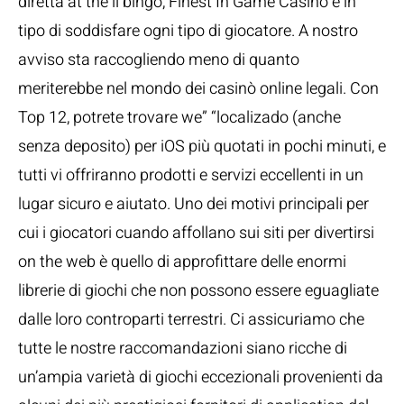
diretta at the il bingo, Finest In Game Casinò è in
tipo di soddisfare ogni tipo di giocatore. A nostro
avviso sta raccogliendo meno di quanto
meriterebbe nel mondo dei casinò online legali. Con
Top 12, potrete trovare we” “localizado (anche
senza deposito) per iOS più quotati in pochi minuti, e
tutti vi offriranno prodotti e servizi eccellenti in un
lugar sicuro e aiutato. Uno dei motivi principali per
cui i giocatori cuando affollano sui siti per divertirsi
on the web è quello di approfittare delle enormi
librerie di giochi che non possono essere eguagliate
dalle loro controparti terrestri. Ci assicuriamo che
tutte le nostre raccomandazioni siano ricche di
un’ampia varietà di giochi eccezionali provenienti da