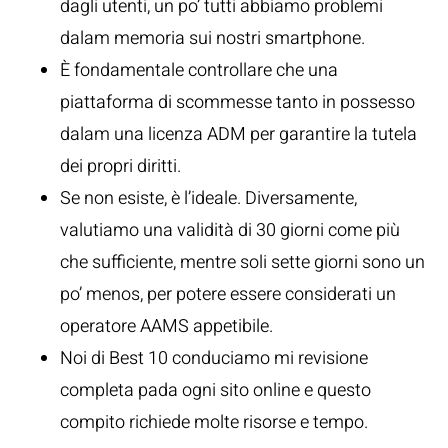
dagli utenti, un po’ tutti abbiamo problemi
dalam memoria sui nostri smartphone.
È fondamentale controllare che una
piattaforma di scommesse tanto in possesso
dalam una licenza ADM per garantire la tutela
dei propri diritti.
Se non esiste, è l’ideale. Diversamente,
valutiamo una validità di 30 giorni come più
che sufficiente, mentre soli sette giorni sono un
po’ menos, per potere essere considerati un
operatore AAMS appetibile.
Noi di Best 10 conduciamo mi revisione
completa pada ogni sito online e questo
compito richiede molte risorse e tempo.