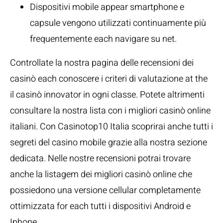
Dispositivi mobile appear smartphone e
capsule vengono utilizzati continuamente più
frequentemente each navigare su net.
Controllate la nostra pagina delle recensioni dei
casinò each conoscere i criteri di valutazione at the
il casinò innovator in ogni classe. Potete altrimenti
consultare la nostra lista con i migliori casinò online
italiani. Con Casinotop10 Italia scoprirai anche tutti i
segreti del casino mobile grazie alla nostra sezione
dedicata. Nelle nostre recensioni potrai trovare
anche la listagem dei migliori casinò online che
possiedono una versione cellular completamente
ottimizzata for each tutti i dispositivi Android e
Iphone.