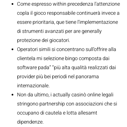
Come espresso within precedenza l’attenzione
copla il gioco responsabile continuerà invece a
essere prioritaria, que tiene l’implementazione
di strumenti avanzati per are generally
protezione dei giocatori.
Operatori simili si concentrano sull’offrire alla
clientela mi selezione bingo composta dai
software pada” “più alta qualità realizzati dai
provider più bei periodi nel panorama
internazionale.
Non da ultimo, i actually casinò online legali
stringono partnership con associazioni che si
occupano di cautela e lotta allesamt
dipendenze.