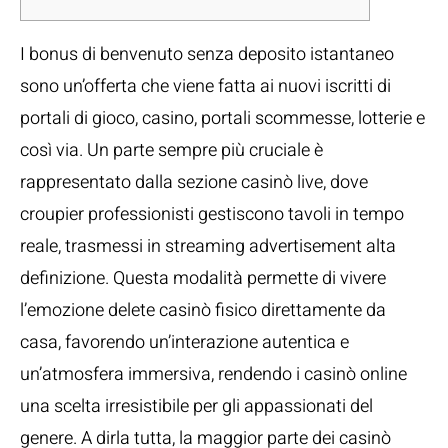
I bonus di benvenuto senza deposito istantaneo
sono un’offerta che viene fatta ai nuovi iscritti di
portali di gioco, casino, portali scommesse, lotterie e
così via. Un parte sempre più cruciale è
rappresentato dalla sezione casinò live, dove
croupier professionisti gestiscono tavoli in tempo
reale, trasmessi in streaming advertisement alta
definizione. Questa modalità permette di vivere
l’emozione delete casinò fisico direttamente da
casa, favorendo un’interazione autentica e
un’atmosfera immersiva, rendendo i casinò online
una scelta irresistibile per gli appassionati del
genere. A dirla tutta, la maggior parte dei casinò