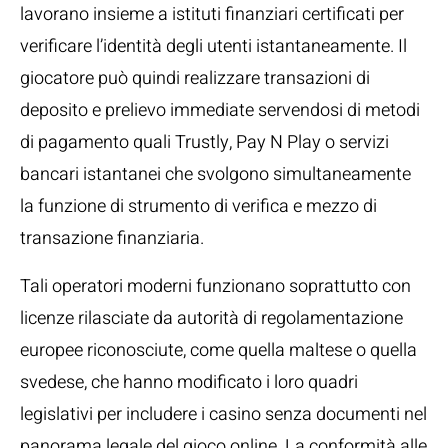
lavorano insieme a istituti finanziari certificati per
verificare l’identità degli utenti istantaneamente. Il
giocatore può quindi realizzare transazioni di
deposito e prelievo immediate servendosi di metodi
di pagamento quali Trustly, Pay N Play o servizi
bancari istantanei che svolgono simultaneamente
la funzione di strumento di verifica e mezzo di
transazione finanziaria.
Tali operatori moderni funzionano soprattutto con
licenze rilasciate da autorità di regolamentazione
europee riconosciute, come quella maltese o quella
svedese, che hanno modificato i loro quadri
legislativi per includere i casino senza documenti nel
panorama legale del gioco online. La conformità alle