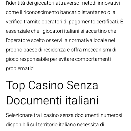
l’identità dei giocatori attraverso metodi innovativi
come il riconoscimento bancario istantaneo o la
verifica tramite operatori di pagamento certificati. È
essenziale che i giocatori italiani si accertino che
l’operatore scelto osservi la normativa locale nel
proprio paese di residenza e offra meccanismi di
gioco responsabile per evitare comportamenti
problematici.
Top Casino Senza
Documenti italiani
Selezionare tra i casino senza documenti numerosi
disponibili sul territorio italiano necessita di