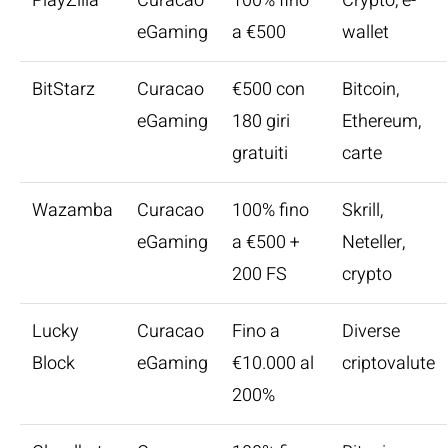
PlayZilla
Curacao
100% fino
Crypto, e-
eGaming
a €500
wallet
BitStarz
Curacao
€500 con
Bitcoin,
eGaming
180 giri
Ethereum,
gratuiti
carte
Wazamba
Curacao
100% fino
Skrill,
eGaming
a €500 +
Neteller,
200 FS
crypto
Lucky
Curacao
Fino a
Diverse
Block
eGaming
€10.000 al
criptovalute
200%