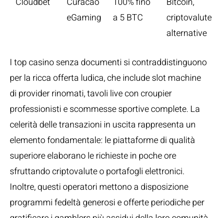
Cloudbet
Curacao
100% fino
Bitcoin,
eGaming
a 5 BTC
criptovalute
alternative
I top
casino senza documenti
si contraddistinguono
per la ricca offerta ludica, che include slot machine
di provider rinomati, tavoli live con croupier
professionisti e scommesse sportive complete. La
celerità delle transazioni in uscita rappresenta un
elemento fondamentale: le piattaforme di qualità
superiore elaborano le richieste in poche ore
sfruttando criptovalute o portafogli elettronici.
Inoltre, questi operatori mettono a disposizione
programmi fedeltà generosi e offerte periodiche per