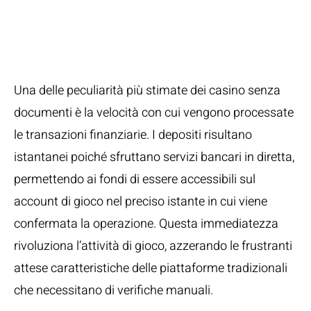
Versamenti e Ritiri
Immediati
Una delle peculiarità più stimate dei casino senza
documenti è la velocità con cui vengono processate
le transazioni finanziarie. I depositi risultano
istantanei poiché sfruttano servizi bancari in diretta,
permettendo ai fondi di essere accessibili sul
account di gioco nel preciso istante in cui viene
confermata la operazione. Questa immediatezza
rivoluziona l’attività di gioco, azzerando le frustranti
attese caratteristiche delle piattaforme tradizionali
che necessitano di verifiche manuali.