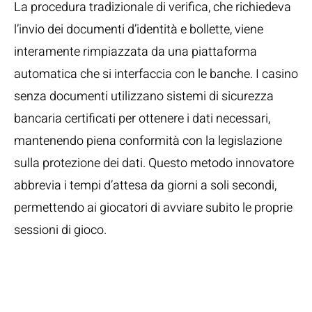
La procedura tradizionale di verifica, che richiedeva
l’invio dei documenti d’identità e bollette, viene
interamente rimpiazzata da una piattaforma
automatica che si interfaccia con le banche. I casino
senza documenti utilizzano sistemi di sicurezza
bancaria certificati per ottenere i dati necessari,
mantenendo piena conformità con la legislazione
sulla protezione dei dati. Questo metodo innovatore
abbrevia i tempi d’attesa da giorni a soli secondi,
permettendo ai giocatori di avviare subito le proprie
sessioni di gioco.
Tecnologia Pay
and Play