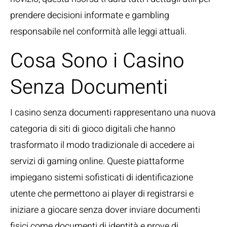
prendere decisioni informate e gambling
responsabile nel conformità alle leggi attuali.
Cosa Sono i Casino
Senza Documenti
I casino senza documenti rappresentano una nuova
categoria di siti di gioco digitali che hanno
trasformato il modo tradizionale di accedere ai
servizi di gaming online. Queste piattaforme
impiegano sistemi sofisticati di identificazione
utente che permettono ai player di registrarsi e
iniziare a giocare senza dover inviare documenti
fisici come documenti di identità e prove di