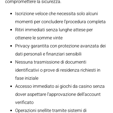
compromettere la sicurezza.
Iscrizione veloce che necessita solo alcuni
momenti per concludere l’procedura completa
Ritiri immediati senza lunghe attese per
ottenere le somme vinte
Privacy garantita con protezione avanzata dei
dati personali e finanziari sensibili
Nessuna trasmissione di documenti
identificativi o prove di residenza richiesti in
fase iniziale
Accesso immediato ai giochi da casino senza
dover aspettare l’approvazione dell’account
verificato
Operazioni snellite tramite sistemi di