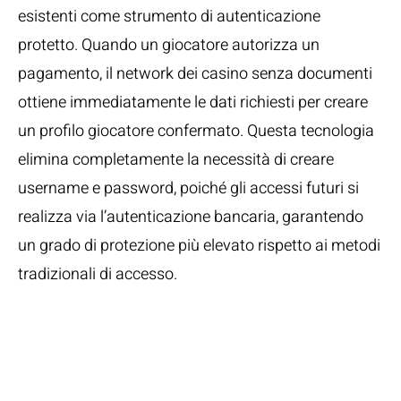
esistenti come strumento di autenticazione
protetto. Quando un giocatore autorizza un
pagamento, il network dei casino senza documenti
ottiene immediatamente le dati richiesti per creare
un profilo giocatore confermato. Questa tecnologia
elimina completamente la necessità di creare
username e password, poiché gli accessi futuri si
realizza via l’autenticazione bancaria, garantendo
un grado di protezione più elevato rispetto ai metodi
tradizionali di accesso.
Registrazione
Istantanea Tramite