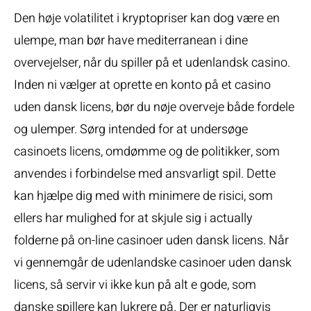
Den høje volatilitet i kryptopriser kan dog være en
ulempe, man bør have mediterranean i dine
overvejelser, når du spiller på et udenlandsk casino.
Inden ni vælger at oprette en konto på et casino
uden dansk licens, bør du nøje overveje både fordele
og ulemper. Sørg intended for at undersøge
casinoets licens, omdømme og de politikker, som
anvendes i forbindelse med ansvarligt spil. Dette
kan hjælpe dig med with minimere de risici, som
ellers har mulighed for at skjule sig i actually
folderne på on-line casinoer uden dansk licens. Når
vi gennemgår de udenlandske casinoer uden dansk
licens, så servir vi ikke kun på alt e gode, som
danske spillere kan lukrere på. Der er naturligvis