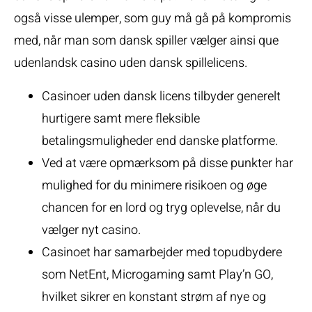
også visse ulemper, som guy må gå på kompromis
med, når man som dansk spiller vælger ainsi que
udenlandsk casino uden dansk spillelicens.
Casinoer uden dansk licens tilbyder generelt
hurtigere samt mere fleksible
betalingsmuligheder end danske platforme.
Ved at være opmærksom på disse punkter har
mulighed for du minimere risikoen og øge
chancen for en lord og tryg oplevelse, når du
vælger nyt casino.
Casinoet har samarbejder med topudbydere
som NetEnt, Microgaming samt Play’n GO,
hvilket sikrer en konstant strøm af nye og