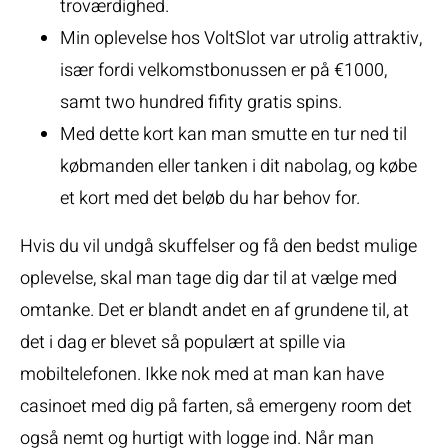
troværdighed.
Min oplevelse hos VoltSlot var utrolig attraktiv,
især fordi velkomstbonussen er på €1000,
samt two hundred fifity gratis spins.
Med dette kort kan man smutte en tur ned til
købmanden eller tanken i dit nabolag, og købe
et kort med det beløb du har behov for.
Hvis du vil undgå skuffelser og få den bedst mulige
oplevelse, skal man tage dig dar til at vælge med
omtanke. Det er blandt andet en af grundene til, at
det i dag er blevet så populært at spille via
mobiltelefonen. Ikke nok med at man kan have
casinoet med dig på farten, så emergeny room det
også nemt og hurtigt with logge ind. Når man