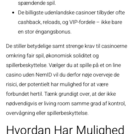
spændende spil.
De billigste udenlandske casinoer tilbyder ofte
cashback, reloads, og VIP-fordele – ikke bare
en stor éngangsbonus.
De stiller betydelige samt strenge krav til casinoerne
omkring fair spil, økonomisk soliditet og
spillerbeskyttelse. Vælger du at spille på et on line
casino uden NemID vil du derfor nøje overveje de
risici, der potentielt har mulighed for at være
forbundet hertil. Tænk grundigt over, at der ikke
nødvendigvis er living room samme grad af kontrol,
overvågning eller spillerbeskyttelse.
Hvordan Har Mulighed