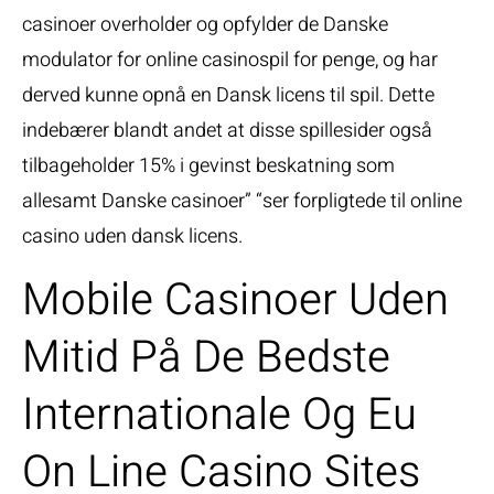
casinoer overholder og opfylder de Danske
modulator for online casinospil for penge, og har
derved kunne opnå en Dansk licens til spil. Dette
indebærer blandt andet at disse spillesider også
tilbageholder 15% i gevinst beskatning som
allesamt Danske casinoer” “ser forpligtede til
online
casino uden dansk licens
.
Mobile Casinoer Uden
Mitid På De Bedste
Internationale Og Eu
On Line Casino Sites