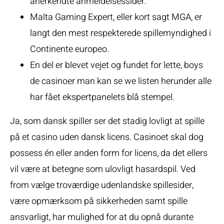
anerkendte anmeldelsessider.
Malta Gaming Expert, eller kort sagt MGA, er
langt den mest respekterede spillemyndighed i
Continente europeo.
En del er blevet vejet og fundet for lette, boys
de casinoer man kan se we listen herunder alle
har fået ekspertpanelets blå stempel.
Ja, som dansk spiller ser det stadig lovligt at spille
på et casino uden dansk licens. Casinoet skal dog
possess én eller anden form for licens, da det ellers
vil være at betegne som ulovligt hasardspil. Ved
from vælge troværdige udenlandske spillesider,
være opmærksom på sikkerheden samt spille
ansvarligt, har mulighed for at du opnå durante