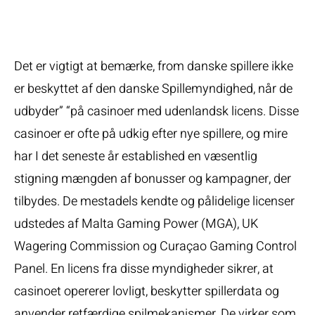
Indskud I Dag?
Det er vigtigt at bemærke, from danske spillere ikke
er beskyttet af den danske Spillemyndighed, når de
udbyder” “på casinoer med udenlandsk licens. Disse
casinoer er ofte på udkig efter nye spillere, og mire
har I det seneste år established en væsentlig
stigning mængden af bonusser og kampagner, der
tilbydes. De mestadels kendte og pålidelige licenser
udstedes af Malta Gaming Power (MGA), UK
Wagering Commission og Curaçao Gaming Control
Panel. En licens fra disse myndigheder sikrer, at
casinoet opererer lovligt, beskytter spillerdata og
anvender retfærdige spilmekanismer. De virker som