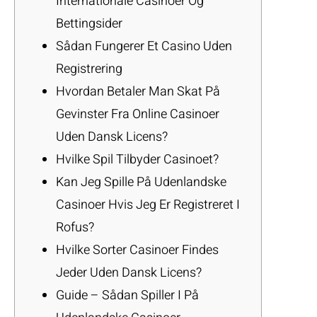
Internationale Casinoer Og
Bettingsider
Sådan Fungerer Et Casino Uden
Registrering
Hvordan Betaler Man Skat På
Gevinster Fra Online Casinoer
Uden Dansk Licens?
Hvilke Spil Tilbyder Casinoet?
Kan Jeg Spille På Udenlandske
Casinoer Hvis Jeg Er Registreret I
Rofus?
Hvilke Sorter Casinoer Findes
Jeder Uden Dansk Licens?
Guide – Sådan Spiller I På