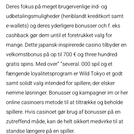
Deres fokus på meget brugervenlige ind- og
udbetalingsmuligheder (heriblandt kreditkort samt
e-wallets) og deres yderligere bonusser och f. eks
cashback gør dem until et foretrukket valg for
mange. Dette japansk-inspirerede casino tilbyder en
velkomstbonus på op til 700 € og three hundred
gratis spins. Med over” “several. 000 spil og et
fængende loyalitetsprogram er Wild Tokyo et godt
samt solidt valg intended for spillere, der elsker
nemme løsninger. Bonusser og kampagner im or her
online casinoers metode til at tiltrække og beholde
spillere. Hvis casinoet gør brug af bonusser på en
zutreffend måde, kan de helt sikkert medvirke til at
standse længere på en spiller.