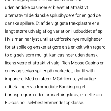
udenlandske casinoer er blevet et attraktivt
alternativ til de danske spiludbydere for en god del
danske spillere. Et af de vigtigste trækplastre er e
langt større udvalg af og variation i udbuddet af spil.
Hvis man har lyst until at udforske nye muligheder
for at spille og ønsker at gøre e så enkelt with regard
to dig selv som muligt, kan casinoer uden dansk
licens være et attraktivt valg. Rich Moose Casino er
en ny og seriøs spiller på markedet, klar til with
imponere. Med en stærk MGA-licens, lynhurtige
udbetalinger via Immediate Banking og et
bonusprogram uden omsætningskrav, er dette ain
EU-casino i selvbestemmende topklasse.