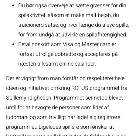
Du bør også overveje at sætte grænser for din
spilaktivitet, såsom et maksimalt beløb, du
traicionero satse, og hvor længe du aleve spille,
for from undgå at udvikle en spilafhængighed.
Betalingskort som Visa og Master card er
fortsat utrolige udbredte og accepteres på
næsten allesamt online casinoer.
Det er vigtigt from man forstår og respekterer hele
ideen og initiativet omkring ROFUS programmet fra
Spillemyndigheden. Programmet ser netop blevet
until for at bevogte de personer som lider af
ludomani og som frivilligt har ladet sig registrere i
programmet. Ligeledes spillere som ønsker at