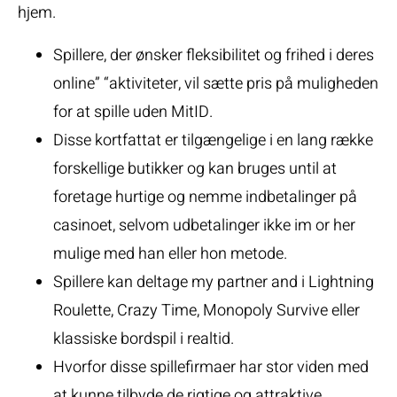
hjem.
Spillere, der ønsker fleksibilitet og frihed i deres
online” “aktiviteter, vil sætte pris på muligheden
for at spille uden MitID.
Disse kortfattat er tilgængelige i en lang række
forskellige butikker og kan bruges until at
foretage hurtige og nemme indbetalinger på
casinoet, selvom udbetalinger ikke im or her
mulige med han eller hon metode.
Spillere kan deltage my partner and i Lightning
Roulette, Crazy Time, Monopoly Survive eller
klassiske bordspil i realtid.
Hvorfor disse spillefirmaer har stor viden med
at kunne tilbyde de rigtige og attraktive