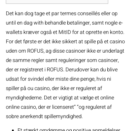
Det kan dog tage et par termes conseillés eller op
until en dag with behandle betalinger, samt nogle e-
wallets kræver også et MitID for at oprette en konto.
For det første er det ikke sikkert at spille på et casino
uden om ROFUS, ag disse casinoer ikke er underlagt
de samme regler samt reguleringer som casinoer,
der er registreret i ROFUS. Derudover kan du blive
udsat for svindel eller miste dine penge, hvis ni
spiller på ou casino, der ikke er reguleret af
myndighederne. Det er vigtigt at vælge et online
online casino, der er licenseret” “og reguleret af
sobre anerkendt spillemyndighed.
Et stærkt omdømme og positive anmeldelser