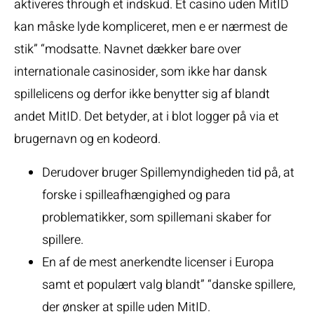
aktiveres through et indskud. Et casino uden MitID
kan måske lyde kompliceret, men e er nærmest de
stik” “modsatte. Navnet dækker bare over
internationale casinosider, som ikke har dansk
spillelicens og derfor ikke benytter sig af blandt
andet MitID. Det betyder, at i blot logger på via et
brugernavn og en kodeord.
Derudover bruger Spillemyndigheden tid på, at
forske i spilleafhængighed og para
problematikker, som spillemani skaber for
spillere.
En af de mest anerkendte licenser i Europa
samt et populært valg blandt” “danske spillere,
der ønsker at spille uden MitID.