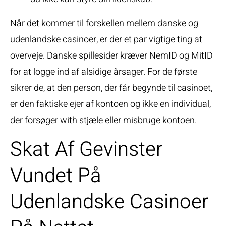
Når det kommer til forskellen mellem danske og
udenlandske casinoer, er der et par vigtige ting at
overveje. Danske spillesider kræver NemID og MitID
for at logge ind af alsidige årsager. For de første
sikrer de, at den person, der får begynde til casinoet,
er den faktiske ejer af kontoen og ikke en individual,
der forsøger with stjæle eller misbruge kontoen.
Skat Af Gevinster
Vundet På
Udenlandske Casinoer