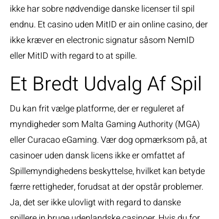
ikke har sobre nødvendige danske licenser til spil
endnu. Et casino uden MitID er ain online casino, der
ikke kræver en electronic signatur såsom NemID
eller MitID with regard to at spille.
Et Bredt Udvalg Af Spil
Du kan frit vælge platforme, der er reguleret af
myndigheder som Malta Gaming Authority (MGA)
eller Curacao eGaming. Vær dog opmærksom på, at
casinoer uden dansk licens ikke er omfattet af
Spillemyndighedens beskyttelse, hvilket kan betyde
færre rettigheder, forudsat at der opstår problemer.
Ja, det ser ikke ulovligt with regard to danske
spillere in bruge udenlandske casinoer. Hvis du for