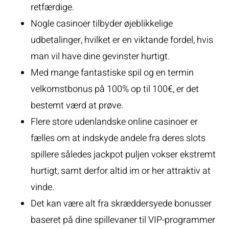
retfærdige.
Nogle casinoer tilbyder øjeblikkelige
udbetalinger, hvilket er en viktande fordel, hvis
man vil have dine gevinster hurtigt.
Med mange fantastiske spil og en termin
velkomstbonus på 100% op til 100€, er det
bestemt værd at prøve.
Flere store udenlandske online casinoer er
fælles om at indskyde andele fra deres slots
spillere således jackpot puljen vokser ekstremt
hurtigt, samt derfor altid im or her attraktiv at
vinde.
Det kan være alt fra skræddersyede bonusser
baseret på dine spillevaner til VIP-programmer