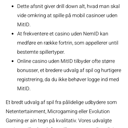
Dette afsnit giver drill down alt, hvad man skal
vide omkring at spille på mobil casinoer uden
MitID.
At frekventere et casino uden NemID kan
medføre en række fortrin, som appellerer until
bestemte spillertyper.
Online casino uden MitID tilbyder ofte større
bonusser, et bredere udvalg af spil og hurtigere
registrering, da du ikke behøver logge ind med
MitID.
Et bredt udvalg af spil fra pålidelige udbydere som
Netentertainment, Microgaming eller Evolution
Gaming er ain tegn på kvalitativ. Vores udvalgte