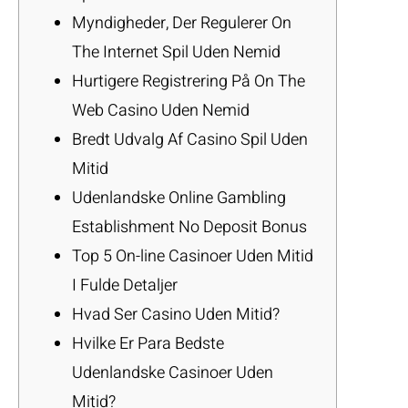
Myndigheder, Der Regulerer On
The Internet Spil Uden Nemid
Hurtigere Registrering På On The
Web Casino Uden Nemid
Bredt Udvalg Af Casino Spil Uden
Mitid
Udenlandske Online Gambling
Establishment No Deposit Bonus
Top 5 On-line Casinoer Uden Mitid
I Fulde Detaljer
Hvad Ser Casino Uden Mitid?
Hvilke Er Para Bedste
Udenlandske Casinoer Uden
Mitid?