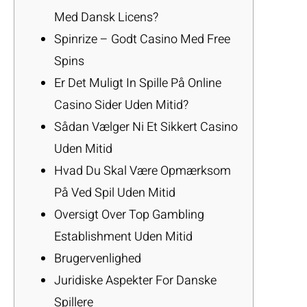
Med Dansk Licens?
Spinrize – Godt Casino Med Free
Spins
Er Det Muligt In Spille På Online
Casino Sider Uden Mitid?
Sådan Vælger Ni Et Sikkert Casino
Uden Mitid
Hvad Du Skal Være Opmærksom
På Ved Spil Uden Mitid
Oversigt Over Top Gambling
Establishment Uden Mitid
Brugervenlighed
Juridiske Aspekter For Danske
Spillere