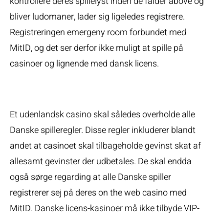
kontrollere deres spillelyst inden de falder above og
bliver ludomaner, lader sig ligeledes registrere.
Registreringen emergeny room forbundet med
MitID, og det ser derfor ikke muligt at spille på
casinoer og lignende med dansk licens.
Betti Casino
Et udenlandsk casino skal således overholde alle
Danske spilleregler. Disse regler inkluderer blandt
andet at casinoet skal tilbageholde gevinst skat af
allesamt gevinster der udbetales. De skal endda
også sørge regarding at alle Danske spiller
registrerer sej på deres on the web casino med
MitID. Danske licens-kasinoer må ikke tilbyde VIP-