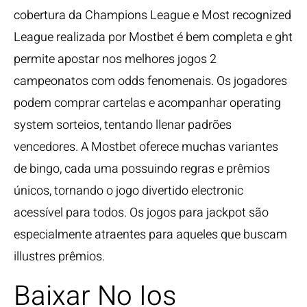
cobertura da Champions League e Most recognized
League realizada por Mostbet é bem completa e ght
permite apostar nos melhores jogos 2
campeonatos com odds fenomenais. Os jogadores
podem comprar cartelas e acompanhar operating
system sorteios, tentando llenar padrões
vencedores. A Mostbet oferece muchas variantes
de bingo, cada uma possuindo regras e prêmios
únicos, tornando o jogo divertido electronic
acessível para todos. Os jogos para jackpot são
especialmente atraentes para aqueles que buscam
illustres prêmios.
Baixar No Ios