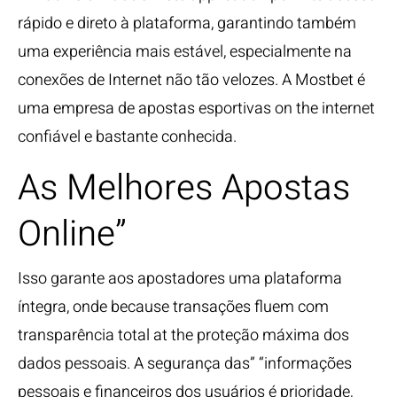
rápido e direto à plataforma, garantindo também
uma experiência mais estável, especialmente na
conexões de Internet não tão velozes. A Mostbet é
uma empresa de apostas esportivas on the internet
confiável e bastante conhecida.
As Melhores Apostas
Online”
Isso garante aos apostadores uma plataforma
íntegra, onde because transações fluem com
transparência total at the proteção máxima dos
dados pessoais. A segurança das” “informações
pessoais e financeiros dos usuários é prioridade,