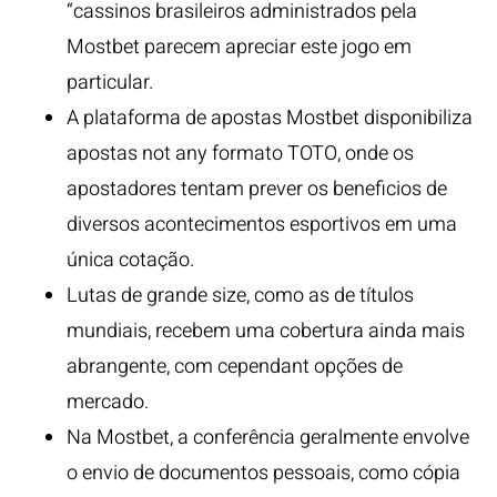
“cassinos brasileiros administrados pela
Mostbet parecem apreciar este jogo em
particular.
A plataforma de apostas Mostbet disponibiliza
apostas not any formato TOTO, onde os
apostadores tentam prever os beneficios de
diversos acontecimentos esportivos em uma
única cotação.
Lutas de grande size, como as de títulos
mundiais, recebem uma cobertura ainda mais
abrangente, com cependant opções de
mercado.
Na Mostbet, a conferência geralmente envolve
o envio de documentos pessoais, como cópia