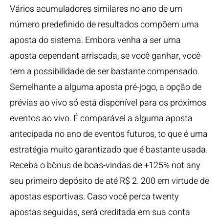
Vários acumuladores similares no ano de um
número predefinido de resultados compõem uma
aposta do sistema. Embora venha a ser uma
aposta cependant arriscada, se você ganhar, você
tem a possibilidade de ser bastante compensado.
Semelhante a alguma aposta pré-jogo, a opção de
prévias ao vivo só está disponível para os próximos
eventos ao vivo. É comparável a alguma aposta
antecipada no ano de eventos futuros, to que é uma
estratégia muito garantizado que é bastante usada.
Receba o bônus de boas-vindas de +125% not any
seu primeiro depósito de até R$ 2. 200 em virtude de
apostas esportivas. Caso você perca twenty
apostas seguidas, será creditada em sua conta