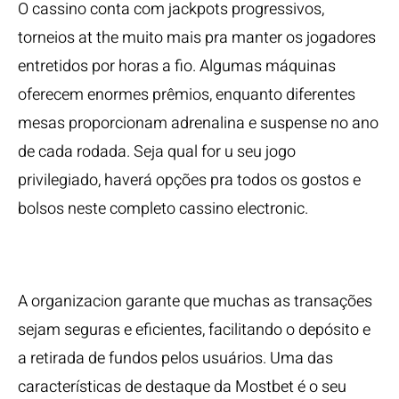
O cassino conta com jackpots progressivos,
torneios at the muito mais pra manter os jogadores
entretidos por horas a fio. Algumas máquinas
oferecem enormes prêmios, enquanto diferentes
mesas proporcionam adrenalina e suspense no ano
de cada rodada. Seja qual for u seu jogo
privilegiado, haverá opções pra todos os gostos e
bolsos neste completo cassino electronic.
Mostbet Česko
A organizacion garante que muchas as transações
sejam seguras e eficientes, facilitando o depósito e
a retirada de fundos pelos usuários. Uma das
características de destaque da Mostbet é o seu