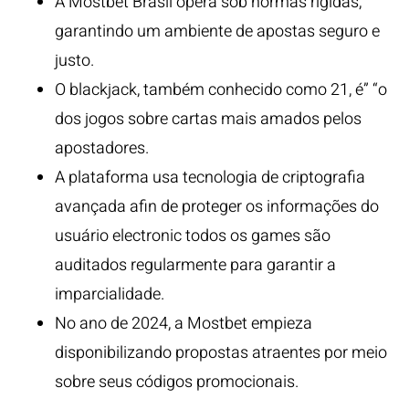
A Mostbet Brasil opera sob normas rígidas,
garantindo um ambiente de apostas seguro e
justo.
O blackjack, também conhecido como 21, é” “o
dos jogos sobre cartas mais amados pelos
apostadores.
A plataforma usa tecnologia de criptografia
avançada afin de proteger os informações do
usuário electronic todos os games são
auditados regularmente para garantir a
imparcialidade.
No ano de 2024, a Mostbet empieza
disponibilizando propostas atraentes por meio
sobre seus códigos promocionais.