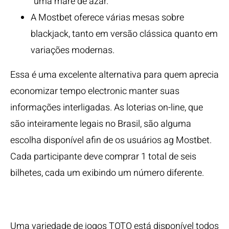
“uma maré de azar.
A Mostbet oferece várias mesas sobre
blackjack, tanto em versão clássica quanto em
variações modernas.
Essa é uma excelente alternativa para quem aprecia
economizar tempo electronic manter suas
informações interligadas. As loterias on-line, que
são inteiramente legais no Brasil, são alguma
escolha disponível afin de os usuários ag Mostbet.
Cada participante deve comprar 1 total de seis
bilhetes, cada um exibindo um número diferente.
Apostas Ao Vivo
Uma variedade de jogos TOTO está disponível todos