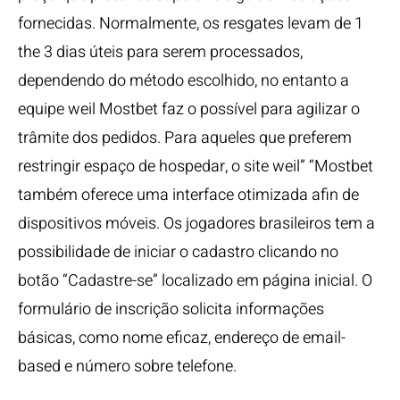
fornecidas. Normalmente, os resgates levam de 1
the 3 dias úteis para serem processados,
dependendo do método escolhido, no entanto a
equipe weil Mostbet faz o possível para agilizar o
trâmite dos pedidos. Para aqueles que preferem
restringir espaço de hospedar, o site weil” “Mostbet
também oferece uma interface otimizada afin de
dispositivos móveis. Os jogadores brasileiros tem a
possibilidade de iniciar o cadastro clicando no
botão “Cadastre-se” localizado em página inicial. O
formulário de inscrição solicita informações
básicas, como nome eficaz, endereço de email-
based e número sobre telefone.