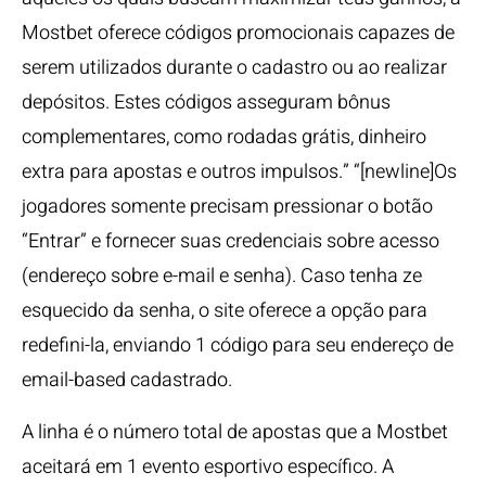
Mostbet oferece códigos promocionais capazes de
serem utilizados durante o cadastro ou ao realizar
depósitos. Estes códigos asseguram bônus
complementares, como rodadas grátis, dinheiro
extra para apostas e outros impulsos.” “[newline]Os
jogadores somente precisam pressionar o botão
“Entrar” e fornecer suas credenciais sobre acesso
(endereço sobre e-mail e senha). Caso tenha ze
esquecido da senha, o site oferece a opção para
redefini-la, enviando 1 código para seu endereço de
email-based cadastrado.
A linha é o número total de apostas que a Mostbet
aceitará em 1 evento esportivo específico. A