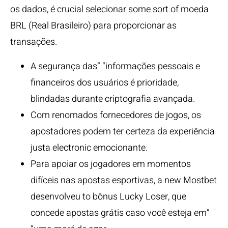
os dados, é crucial selecionar some sort of moeda
BRL (Real Brasileiro) para proporcionar as
transações.
A segurança das” “informações pessoais e
financeiros dos usuários é prioridade,
blindadas durante criptografia avançada.
Com renomados fornecedores de jogos, os
apostadores podem ter certeza da experiência
justa electronic emocionante.
Para apoiar os jogadores em momentos
difíceis nas apostas esportivas, a new Mostbet
desenvolveu to bônus Lucky Loser, que
concede apostas grátis caso você esteja em”