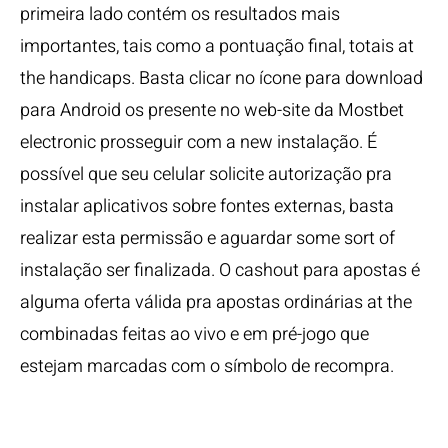
primeira lado contém os resultados mais
importantes, tais como a pontuação final, totais at
the handicaps. Basta clicar no ícone para download
para Android os presente no web-site da Mostbet
electronic prosseguir com a new instalação. É
possível que seu celular solicite autorização pra
instalar aplicativos sobre fontes externas, basta
realizar esta permissão e aguardar some sort of
instalação ser finalizada. O cashout para apostas é
alguma oferta válida pra apostas ordinárias at the
combinadas feitas ao vivo e em pré-jogo que
estejam marcadas com o símbolo de recompra.
Registração Na