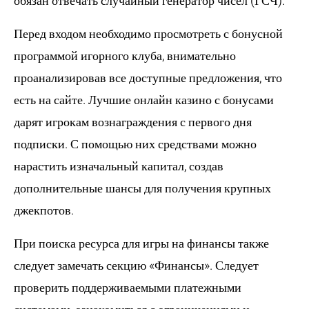
обязан отвечать случайный генератор чисел (ГСЧ).
Перед входом необходимо просмотреть с бонусной
программой игорного клуба, внимательно
проанализировав все доступные предложения, что
есть на сайте. Лучшие онлайн казино с бонусами
дарят игрокам вознаграждения с первого дня
подписки. С помощью них средствами можно
нарастить изначальный капитал, создав
дополнительные шансы для получения крупных
джекпотов.
При поиска ресурса для игры на финансы также
следует замечать секцию «Финансы». Следует
проверить поддерживаемыми платежными