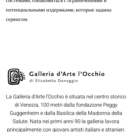
системами, ознакомиться с ограничениями и
потенциальными издержками, которые заданы
сервисом.
La Galleria d’Arte l’Occhio è situata nel centro storico
di Venezia, 100 metri dalla fondazione Peggy
Guggenheim e dalla Basilica della Madonna della
Salute. Nata nei primi anni 90 la galleria lavora
principalmente con giovani artisti italiani e stranieri.