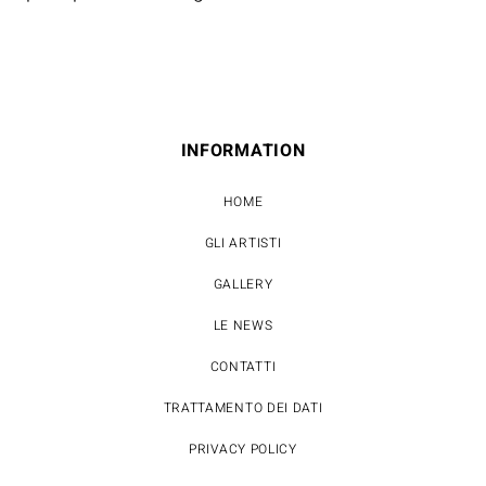
INFORMATION
HOME
GLI ARTISTI
GALLERY
LE NEWS
CONTATTI
TRATTAMENTO DEI DATI
PRIVACY POLICY