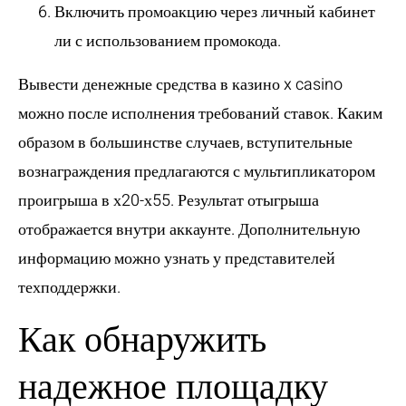
Включить промоакцию через личный кабинет
ли с использованием промокода.
Вывести денежные средства в казино x casino
можно после исполнения требований ставок. Каким
образом в большинстве случаев, вступительные
вознаграждения предлагаются с мультипликатором
проигрыша в х20-х55. Результат отыгрыша
отображается внутри аккаунте. Дополнительную
информацию можно узнать у представителей
техподдержки.
Как обнаружить
надежное площадку