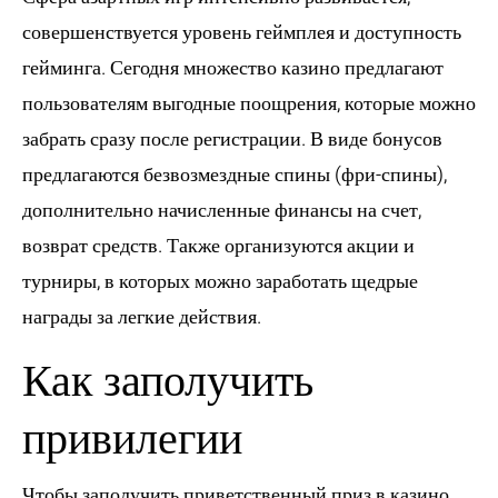
совершенствуется уровень геймплея и доступность
гейминга. Сегодня множество казино предлагают
пользователям выгодные поощрения, которые можно
забрать сразу после регистрации. В виде бонусов
предлагаются безвозмездные спины (фри-спины),
дополнительно начисленные финансы на счет,
возврат средств. Также организуются акции и
турниры, в которых можно заработать щедрые
награды за легкие действия.
Как заполучить
привилегии
Чтобы заполучить приветственный приз в казино