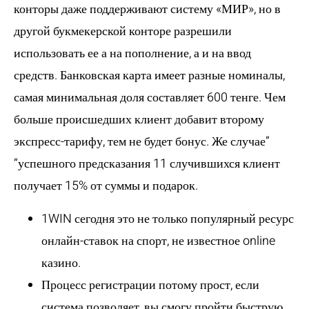
конторы даже поддерживают систему «МИР», но в
другой букмекерской конторе разрешили
использовать ее а на пополнение, а и на ввод
средств. Банковская карта имеет разные номиналы,
самая минимальная доля составляет 600 тенге. Чем
больше происшедших клиент добавит второму
экспресс-тарифу, тем не будет бонус. Же случае”
“успешного предсказания 11 случившихся клиент
получает 15% от суммы и подарок.
1WIN сегодня это не только популярный ресурс
онлайн-ставок на спорт, не известное online
казино.
Процесс регистрации потому прост, если
система позволяет, вы смогу пройти быструю