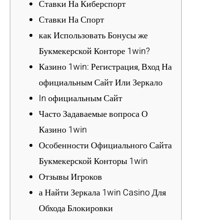
Ставки На Киберспорт
Ставки На Спорт
как Использовать Бонусы же
Букмекерской Конторе 1win?
Казино 1win: Регистрация, Вход На
официальным Сайт Или Зеркало
In официальным Сайт
Часто Задаваемые вопроса О
Казино 1win
Особенности Официального Сайта
Букмекерской Конторы 1win
Отзывы Игроков
а Найти Зеркала 1win Casino Для
Обхода Блокировки