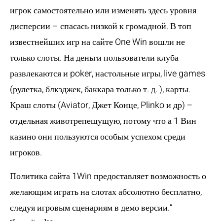
игрок самостоятельно или изменять здесь уровня
дисперсии – спасась низкой к громадной. В топ
известнейших игр на сайте One Win вошли не
только слоты. На деньги пользователи клуба
развлекаются и poker, настольные игры, live games
(рулетка, блкэджек, баккара только т. д. ), карты.
Краш слоты (Aviator, Джет Конце, Plinko и др) –
отдельная животрепещущую, потому что а 1 Вин
казино они пользуются особым успехом среди
игроков.
Политика сайта 1Win предоставляет возможность о
желающим играть на слотах абсолютно бесплатно,
следуя игровым сценариям в демо версии.”