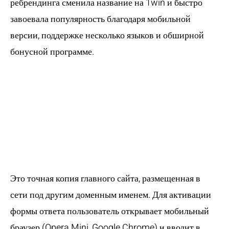
ребрендинга сменила название на 1win и быстро
завоевала популярность благодаря мобильной
версии, поддержке несколько языков и обширной
бонусной программе.
напрашивающийс
я Денег С тот Вин
– сумма На Карту
без Верификации
Это точная копия главного сайта, размещенная в
сети под другим доменным именем. Для активации
формы ответа пользователь открывает мобильный
браузер (Opera Mini, Google Chrome) и вводит в