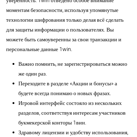
уверенность. 1win отведено особое внимание
моментам безопасности, используя упомянутые
технологии шифрования только делая всё сделать
для защиты информации о пользователях. Вы
можете быть самоуверенны за свои транзакции и
персональные данные
1win
.
Важно помнить, не зарегистрироваться можно
же один раз.
Переходите в разделе «Акции и бонусы» а
будете всегда понимаю о новых фразах.
Игровой интерфейс состояло из нескольких
разделов, соответствуя интересам участников
букмекерской конторы 1вин.
Здравому лицензии и удобству использования,