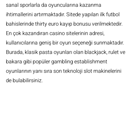
sanal sporlarla da oyuncularına kazanma
ihtimallerini artırmaktadır. Sitede yapılan ilk futbol
bahislerinde thirty euro kayıp bonusu verilmektedir.
En çok kazandıran casino sitelerinin adresi,
kullanıcılarına geniş bir oyun seçeneği sunmaktadır.
Burada, klasik pasta oyunları olan blackjack, rulet ve
bakara gibi popüler gambling establishment
oyunlarının yanı sıra son teknoloji slot makinelerini
de bulabilirsiniz.
Kazançlı Bir Kayıt
Bonusu Ile En Iyi 8
Casino Sitesi