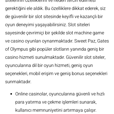
sitelerinin özelliklerini ve neden tercih edilmesi
gerektiğini ele aldık. Bu özelliklere dikkat ederek, siz
de güvenilir bir slot sitesinde keyifli ve kazançlı bir
oyun deneyimi yaşayabilirsiniz. Slot siteleri
sayesinde çevrimiçi bir şekilde slot machine game
ve casino oyunları oynanmaktadır. Sweet Paz, Gates
of Olympus gibi popüler slotların yanında geniş bir
casino hizmeti sunulmaktadır. Güvenilir slot siteler,
oyuncularına dil bir oyun hizmeti, geniş oyun
seçenekleri, mobil erişim ve geniş bonus seçenekleri
sunmaktadır.
Online casinolar, oyuncularına güvenli ve hızlı
para yatırma ve çekme işlemleri sunarak,
kullanıcı memnuniyetini artırmaya çalışır.