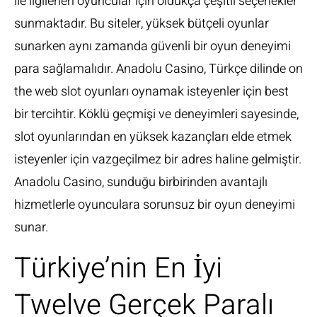
ile ilgilenen oyuncular için oldukça çeşitli seçenekler
sunmaktadır. Bu siteler, yüksek bütçeli oyunlar
sunarken aynı zamanda güvenli bir oyun deneyimi
para sağlamalıdır. Anadolu Casino, Türkçe dilinde on
the web slot oyunları oynamak isteyenler için best
bir tercihtir. Köklü geçmişi ve deneyimleri sayesinde,
slot oyunlarından en yüksek kazançları elde etmek
isteyenler için vazgeçilmez bir adres haline gelmiştir.
Anadolu Casino, sunduğu birbirinden avantajlı
hizmetlerle oyunculara sorunsuz bir oyun deneyimi
sunar.
Türkiye’nin En İyi
Twelve Gerçek Paralı