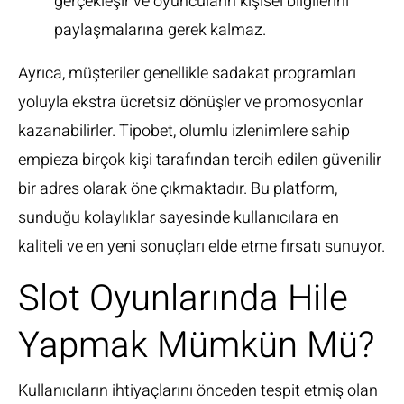
gerçekleşir ve oyuncuların kişisel bilgilerini
paylaşmalarına gerek kalmaz.
Ayrıca, müşteriler genellikle sadakat programları
yoluyla ekstra ücretsiz dönüşler ve promosyonlar
kazanabilirler. Tipobet, olumlu izlenimlere sahip
empieza birçok kişi tarafından tercih edilen güvenilir
bir adres olarak öne çıkmaktadır. Bu platform,
sunduğu kolaylıklar sayesinde kullanıcılara en
kaliteli ve en yeni sonuçları elde etme fırsatı sunuyor.
Slot Oyunlarında Hile
Yapmak Mümkün Mü?
Kullanıcıların ihtiyaçlarını önceden tespit etmiş olan