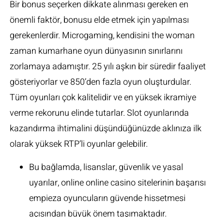
Bir bonus seçerken dikkate alınması gereken en
önemli faktör, bonusu elde etmek için yapılması
gerekenlerdir. Microgaming, kendisini the woman
zaman kumarhane oyun dünyasının sınırlarını
zorlamaya adamıştır. 25 yılı aşkın bir süredir faaliyet
gösteriyorlar ve 850’den fazla oyun oluşturdular.
Tüm oyunları çok kalitelidir ve en yüksek ikramiye
verme rekorunu elinde tutarlar. Slot oyunlarında
kazandırma ihtimalini düşündüğünüzde aklınıza ilk
olarak yüksek RTP’li oyunlar gelebilir.
Bu bağlamda, lisanslar, güvenlik ve yasal
uyarılar, online online casino sitelerinin başarısı
empieza oyuncuların güvende hissetmesi
açısından büyük önem taşımaktadır.