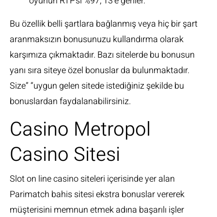
oyunun RTP’si %97, 13’e geriler.
Bu özellik belli şartlara bağlanmış veya hiç bir şart
aranmaksızın bonusunuzu kullandırma olarak
karşımıza çıkmaktadır. Bazı sitelerde bu bonusun
yanı sıra siteye özel bonuslar da bulunmaktadır.
Size” “uygun gelen sitede istediğiniz şekilde bu
bonuslardan faydalanabilirsiniz.
Casino Metropol
Casino Sitesi
Slot on line casino siteleri içerisinde yer alan
Parimatch bahis sitesi ekstra bonuslar vererek
müşterisini memnun etmek adına başarılı işler