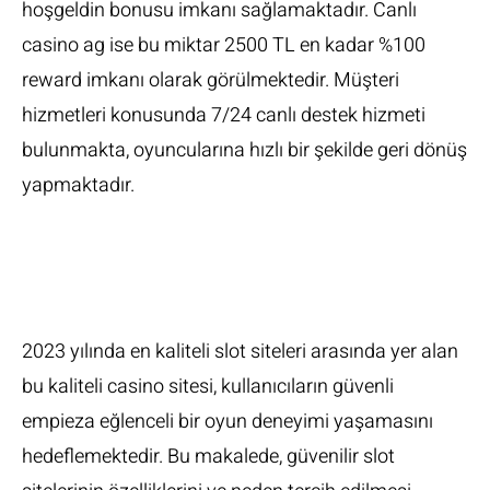
hoşgeldin bonusu imkanı sağlamaktadır. Canlı
casino ag ise bu miktar 2500 TL en kadar %100
reward imkanı olarak görülmektedir. Müşteri
hizmetleri konusunda 7/24 canlı destek hizmeti
bulunmakta, oyuncularına hızlı bir şekilde geri dönüş
yapmaktadır.
Online Slot Siteleri
Avantajları
2023 yılında en kaliteli slot siteleri arasında yer alan
bu kaliteli casino sitesi, kullanıcıların güvenli
empieza eğlenceli bir oyun deneyimi yaşamasını
hedeflemektedir. Bu makalede, güvenilir slot