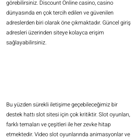
görebilirsiniz. Discount Online casino, casino
dünyasında en çok tercih edilen ve güvenilen
adreslerden biri olarak öne çıkmaktadır. Güncel giriş
adresleri üzerinden siteye kolayca erişim
sağlayabilirsiniz.
Slot Oyuncuları
Için Safets Ödeme
Yöntemleri
Bu yüzden sürekli iletişime geçebileceğimiz bir
destek hattı slot sitesi için çok kritiktir. Slot oyunları,
farklı temaları ve çeşitleri ile her zevke hitap
etmektedir. Video slot oyunlarında animasyonlar ve